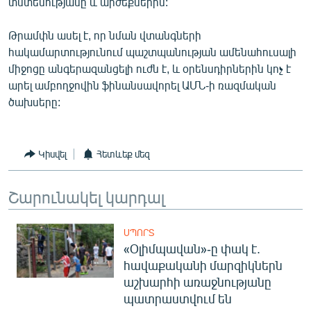
տնտեսությանը և արժեքներին:
English
Թրամփն ասել է, որ նման վտանգների
Русский
հակամարտությունում պաշտպանության ամենահուսալի
միջոցը անգերազանցելի ուժն է, և օրենսդիրներին կոչ է
ՀԵՏԵՎԵՔ ՄԵԶ
արել ամբողջովին ֆինանսավորել ԱՄՆ-ի ռազմական
ծախսերը:
Կիսվել
Հետևեք մեզ
«Ազատության» բոլոր կայքերը
Շարունակել կարդալ
ՍՊՈՐՏ
«Օլիմպավան»-ը փակ է.
հավաքականի մարզիկներն
աշխարհի առաջնությանը
պատրաստվում են