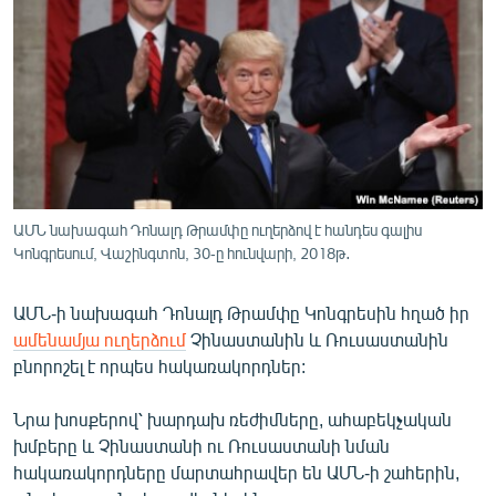
ՄԻՋԱԶԳԱՅԻՆ
ՄՇԱԿՈՒՅԹ
ՍՊՈՐՏ
ՄԵԿՆԱԲԱՆՈՒԹՅՈՒՆ
ՏՏ ԵՒ ԻՆՏԵՐՆԵՏ
ԿՈՐՈՆԱՎԻՐՈՒՍ
ԱՄՆ նախագահ Դոնալդ Թրամփը ուղերձով է հանդես գալիս
Կոնգրեսում, Վաշինգտոն, 30-ը հունվարի, 2018թ․
ԱՐԽԻՎ
ՏԵՍԱՆՅՈՒԹԵՐ
ԱՄՆ-ի նախագահ Դոնալդ Թրամփը Կոնգրեսին հղած իր
ԲԱՆԱՎԵՃ
ամենամյա ուղերձում
Չինաստանին և Ռուսաստանին
բնորոշել է որպես հակառակորդներ:
ՁԳՏԵԼՈՎ ԼԱՎԱԳՈՒՅՆԻՆ
ՓՈԴՔԱՍԹ
Նրա խոսքերով՝ խարդախ ռեժիմները, ահաբեկչական
խմբերը և Չինաստանի ու Ռուսաստանի նման
հակառակորդները մարտահրավեր են ԱՄՆ-ի շահերին,
Հայերեն