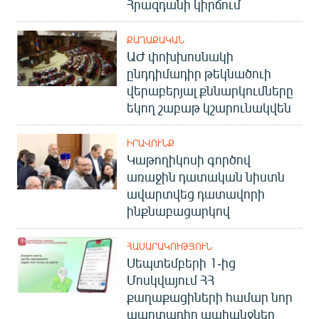
Հրազդանի կիրճում
ՔԱՂԱՔԱԿԱՆ
ԱԺ փոխխոսնակի
ընդդիմադիր թեկնածուի
վերաբերյալ քննարկումները
եկող շաբաթ կշարունակվեն
ԻՐԱՎՈՒՆՔ
Կաթողիկոսի գործով
առաջին դատական նիստն
ավարտվեց դատավորի
ինքնաբացարկով
ՀԱՍԱՐԱԿՈՒԹՅՈՒՆ
Սեպտեմբերի 1-ից
Մոսկվայում ՀՀ
քաղաքացիների համար նոր
պարտադիր պահանջներ