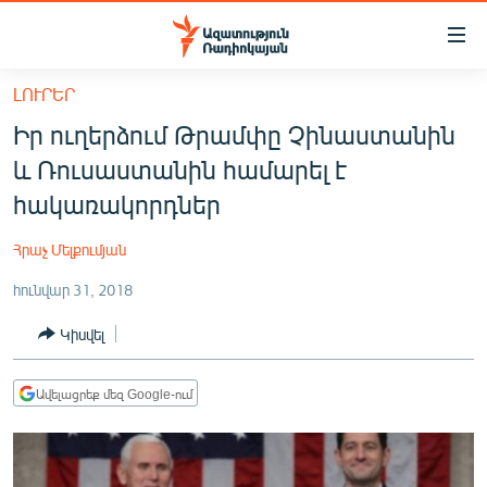
Մատչելիության
հղումներ
Անցնել
ԼՈՒՐԵՐ
հիմնական
ԱԶԱՏՈՒԹՅՈՒՆ TV
Իր ուղերձում Թրամփը Չինաստանին
բովանդակությանը
ՀԱՅԱՍՏԱՆ
Անցնել
և Ռուսաստանին համարել է
հիմնական
ՔԱՂԱՔԱԿԱՆ
հակառակորդներ
մենյուին
ԸՆՏՐՈՒԹՅՈՒՆՆԵՐ 2026
Որոնում
Հրաչ Մելքումյան
ԻՐԱՎՈՒՆՔ
հունվար 31, 2018
ՀԱՍԱՐԱԿՈՒԹՅՈՒՆ
Կիսվել
ՏՆՏԵՍՈՒԹՅՈՒՆ
ՂԱՐԱԲԱՂ
Ավելացրեք մեզ Google-ում
ՊԱՏԵՐԱԶՄԻ 6 ՇԱԲԱԹՆԵՐԸ
ՏԱՐԱԾԱՇՐՋԱՆ