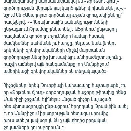
նախագահները սահմանափակվել են «Ձիթենու ճյուղ»
գործողության վերաբերյալ կարծիքներ փոխանակելով», -
նշում են «Անադոլու» գործակալության զրուցակիցները`
հավելելով․ - «Հեռախոսային բանակցությունների
ընթացքում Թրամփը քննարկել է Աֆրինում ընթացող
ռազմական գործողությունների համար հստակ
ժամկետներ սահմանելու հարցը, ինչպես նաև [երկու
երկրների զինվորականների միջև] մարտական
գործողություններից խուսափելու անհրաժեշտությունը,
հաշվի առնելով այն հանգամանքը, որ Մանբիջում
ամերիկացի զինվորականներ են տեղակայված»:
Հիշեցնենք, երեկ Թուրքիայի նախագահը հայտարարել էր,
որ «Ձիթենու ճյուղ» գործողության հաջորդ թիրախը հենց
Մանբիջի շրջանն է լինելու: Անցած գիշեր կայացած
հեռախոսազրույցի ընթացքում Էրդողանը Թրամփին ասել
է, որ Մանբիջում իրադրության հետագա սրումից
խուսափելու լավագույն ձևը այնտեղից քրդական
ջոկատների դուրսբերումն է: