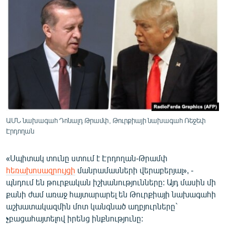
ՄԻՋԱԶԳԱՅԻՆ
ՄՇԱԿՈՒՅԹ
ՍՊՈՐՏ
ՄԵԿՆԱԲԱՆՈՒԹՅՈՒՆ
ՏՏ ԵՒ ԻՆՏԵՐՆԵՏ
ԿՈՐՈՆԱՎԻՐՈՒՍ
ԱՐԽԻՎ
ԱՄՆ նախագահ Դոնալդ Թրամփ, Թուրքիայի նախագահ Ռեջեփ
Էրդողան
ՏԵՍԱՆՅՈՒԹԵՐ
ԲԱՆԱՎԵՃ
«Սպիտակ տունը ստում է Էրդողան-Թրամփ
հեռախոսազրույցի
մանրամասների վերաբերյալ», -
ՁԳՏԵԼՈՎ ԼԱՎԱԳՈՒՅՆԻՆ
պնդում են թուրքական իշխանությունները: Այդ մասին մի
ՓՈԴՔԱՍԹ
քանի ժամ առաջ հայտարարել են Թուրքիայի նախագահի
աշխատակազմին մոտ կանգնած աղբյուրները`
Հայերեն
չբացահայտելով իրենց ինքնությունը: