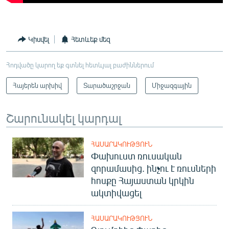
Կիսվել
Հետևեք մեզ
Հոդվածը կարող եք գտնել հետևյալ բաժիններում
Հայերեն արխիվ
Տարածաշրջան
Միջազգային
Շարունակել կարդալ
ՀԱՍԱՐԱԿՈՒԹՅՈՒՆ
Փախուստ ռուսական
զորամասից. ինչու է ռուսների
հոսքը Հայաստան կրկին
ակտիվացել
ՀԱՍԱՐԱԿՈՒԹՅՈՒՆ