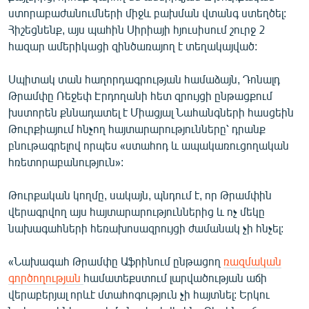
ստորաբաժանումների միջև բախման վտանգ ստեղծել:
Հիշեցնենք, այս պահին Սիրիայի հյուսիսում շուրջ 2
հազար ամերիկացի զինծառայող է տեղակայված:
Սպիտակ տան հաղորդագրության համաձայն, Դոնալդ
Թրամփը Ռեջեփ Էրդողանի հետ զրույցի ընթացքում
խստորեն քննադատել է Միացյալ Նահանգների հասցեին
Թուրքիայում հնչող հայտարարությունները՝ դրանք
բնութագրելով որպես «ստահոդ և ապակառուցողական
հռետորաբանություն»:
Թուրքական կողմը, սակայն, պնդում է, որ Թրամփին
վերագրվող այս հայտարարություններից և ոչ մեկը
նախագահների հեռախոսազրույցի ժամանակ չի հնչել:
«Նախագահ Թրամփը Աֆրինում ընթացող
ռազմական
գործողության
համատեքստում լարվածության աճի
վերաբերյալ որևէ մտահոգություն չի հայտնել: Երկու