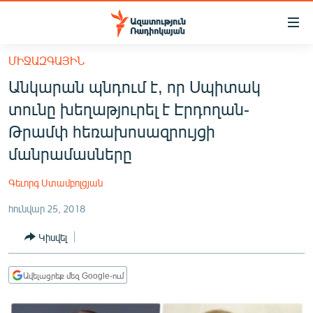
Մատչելիության
հղումներ
Անցնել
ՄԻՋԱԶԳԱՅԻՆ
հիմնական
ԱԶԱՏՈՒԹՅՈՒՆ TV
Անկարան պնդում է, որ Սպիտակ
բովանդակությանը
ՀԱՅԱՍՏԱՆ
Անցնել
տունը խեղաթյուրել է Էրդողան-
հիմնական
ՔԱՂԱՔԱԿԱՆ
Թրամփ հեռախոսազրույցի
մենյուին
ԸՆՏՐՈՒԹՅՈՒՆՆԵՐ 2026
մանրամասները
Որոնում
ԻՐԱՎՈՒՆՔ
Գեւորգ Ստամբոլցյան
ՀԱՍԱՐԱԿՈՒԹՅՈՒՆ
հունվար 25, 2018
ՏՆՏԵՍՈՒԹՅՈՒՆ
Կիսվել
ՂԱՐԱԲԱՂ
ՊԱՏԵՐԱԶՄԻ 6 ՇԱԲԱԹՆԵՐԸ
Ավելացրեք մեզ Google-ում
ՏԱՐԱԾԱՇՐՋԱՆ