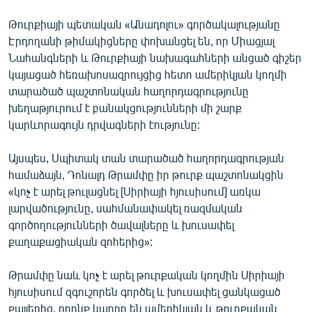
English
Թուրքիայի պետական «Անադոլու» գործակալությանը
Русский
Էրդողանի թիմակիցները փոխանցել են, որ Միացյալ
Նահանգների և Թուրքիայի նախագահների անցած գիշեր
կայացած հեռախոսազրույցից հետո ամերիկյան կողմի
ՀԵՏԵՎԵՔ ՄԵԶ
տարածած պաշտոնական հաղորդագրությունը
խեղաթյուրում է բանակցությունների մի շարք
կարևորագույն դրվագների էությունը:
Այսպես, Սպիտակ տան տարածած հաղորդագրության
«Ազատության» բոլոր կայքերը
համաձայն, Դոնալդ Թրամփը իր թուրք պաշտոնակցին
«կոչ է արել թուլացնել [Սիրիայի հյուսիսում] առկա
լարվածությունը, սահմանափակել ռազմական
գործողությունների ծավալները և խուսափել
քաղաքացիական զոհերից»:
Թրամփը նաև կոչ է արել թուրքական կողմին Սիրիայի
հյուսիսում զգուշորեն գործել և խուսափել ցանկացած
քայլերից, որոնք կարող են ամերիկյան և թուրքական