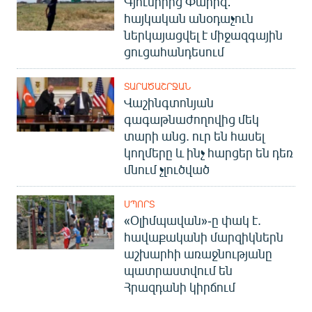
Գյումրիից Փարիզ․
հայկական անօդաչուն
ներկայացվել է միջազգային
ցուցահանդեսում
ՏԱՐԱԾԱՇՐՋԱՆ
Վաշինգտոնյան
գագաթնաժողովից մեկ
տարի անց. ուր են հասել
կողմերը և ինչ հարցեր են դեռ
մնում չլուծված
ՍՊՈՐՏ
«Օլիմպավան»-ը փակ է.
հավաքականի մարզիկներն
աշխարհի առաջնությանը
պատրաստվում են
Հրազդանի կիրճում