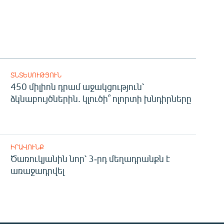
ՏՆՏԵՍՈՒԹՅՈՒՆ
450 միլիոն դրամ աջակցություն՝
ձկնաբույծներին. կլուծի՞ ոլորտի խնդիրները
ԻՐԱՎՈՒՆՔ
Ծառուկյանին նոր՝ 3-րդ մեղադրանքն է
առաջադրվել