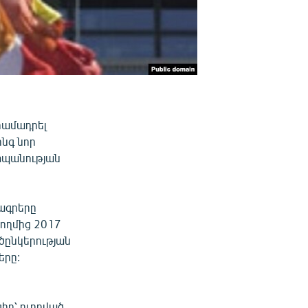
րամադրել
նգ նոր
տպանության
ագրերը
ողմից 2017
ծընկերության
երը:
իր՝ ուղղված