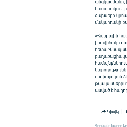
անցկացմանը, 
հասարակությա
ծախսերի կրճա
մակարդակի բ
«Հանրային հա
իրավիճակի մա
հետաքննական 
քաղաքացիական
համայնքներու
կարողություն
սոցիալական ձ
թվականներին՝
ասված է հաղոր
Կիսվել
Հոդվածը կարող եք