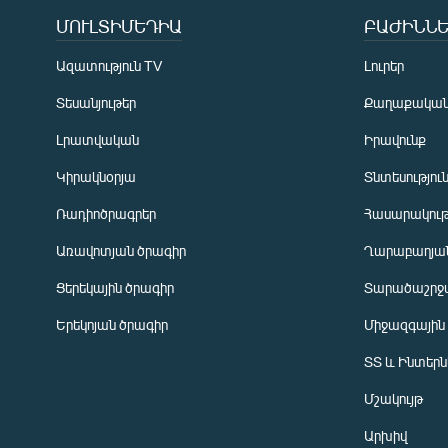
ՄՈՒԼՏԻՄԵԴԻԱ
ԲԱԺԻՆՆԵ
Ազատություն TV
Լուրեր
Տեսանյութեր
Քաղաքակա
Լրատվական
Իրավունք
Կիրակնօրյա
Տնտեսությու
Ռադիոծրագրեր
Հասարակութ
Առավոտյան ծրագիր
Ղարաբաղյան
Ցերեկային ծրագիր
Տարածաշրջ
Հայերեն
Երեկոյան ծրագիր
Միջազգային
English
ՏՏ և Ինտեր
Русский
Մշակույթ
ՀԵՏԵՎԵՔ ՄԵԶ
Արխիվ