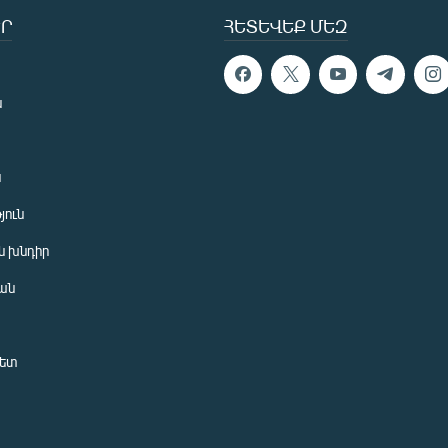
Ր
ՀԵՏԵՎԵՔ ՄԵԶ
ն
ն
յուն
 խնդիր
ան
նետ