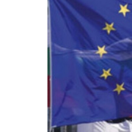
ՄԻՋԱԶԳԱՅԻՆ
ՄՇԱԿՈՒՅԹ
ՍՊՈՐՏ
ՄԵԿՆԱԲԱՆՈՒԹՅՈՒՆ
ՏՏ ԵՒ ԻՆՏԵՐՆԵՏ
ԿՈՐՈՆԱՎԻՐՈՒՍ
ԱՐԽԻՎ
ՏԵՍԱՆՅՈՒԹԵՐ
ԲԱՆԱՎԵՃ
ՁԳՏԵԼՈՎ ԼԱՎԱԳՈՒՅՆԻՆ
ՓՈԴՔԱՍԹ