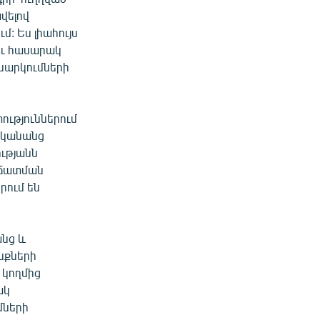
վելով
: Ես լիահույս
ու հասարակ
նարկումների
ություններում
 կանանց
ւթյանն
րճատման
րում են
անց և
ւնքների
 կողմից
ակ
մների