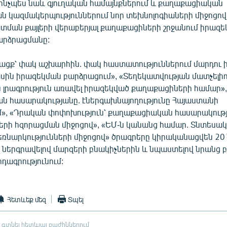
ինչպես նաև գյուղական համայնքներում և քաղաքացիական
ն կազմակերպություններում նոր տեխնոլոգիաների միջոցով
տման քայլերի վերաբերյալ քաղաքացիների շրջանում իրազ
արձրացմանը:
յացք՝ փակ աշխարհին. փակ հաստատություններում մարդու 
սին իրազեկման բարձրացում», «Տեղեկատվության մատչելիու
լրագրություն առավել իրազեկված քաղաքացիների համար»,
 հասարակությանը. էներգախնայողությունը Հայաստանի
մ», «Դրական փոփոխություն՝ քաղաքացիական հասարակութ
ների հզորացման միջոցով», «ԵՄ-ն կանանց համար. Տնտեսա
եռնարկությունների միջոցով» ծրագրերը կիրականացվեն 20
 ներգրավելով մարզերի բնակիչներին և նպաստելով նրանց բ
դագրությունում:
Հետևեք մեզ
Տպել
 գտնել հետևյալ բաժիններում