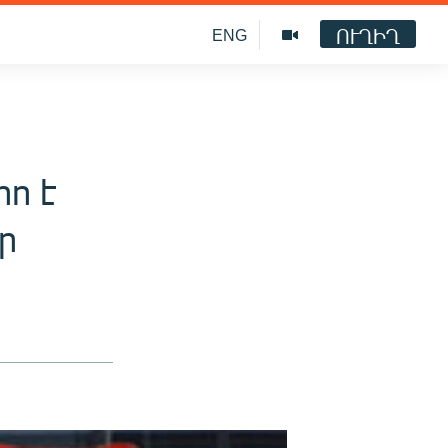
ՈՒՂԻՂ
ENG
րո է
ր