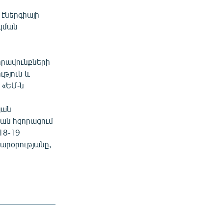
 էներգիայի
եկման
իրավունքների
թյուն և
 «ԵՄ-ն
յան
կան հզորացում
18-19
արօրությանը,