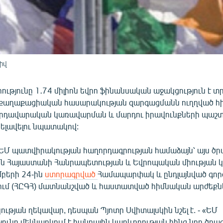
իվ
ւթյունը 1․74 միլիոն եվրո ֆինանսական աջակցություն է տ
քաղաքացիական հասարակության զարգացմանն ուղղված հի
վրդավարական կառավարման և մարդու իրավունքների պաշ
րելավելու նպատակով:
ԵՄ պատվիրակության հաղորդագրության համաձայն՝ այս ծր
են Հայաստանի Հանրապետության և Եվրոպական միության կ
մբերի 24-ին
ստորագրված
Համապարփակ և ընդլայնված գոր
ւմ (ՀԸԳՀ) մատնանշված և հաստատված հիմնական արժեքն
թյան ղեկավար, դեսպան Պյոտր Սվիտալսկին նշել է. - «ԵՄ
ւնը մեկնարկում է հանրային կարևորության հինգ նոր ծրագ