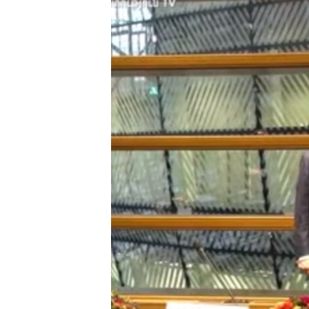
ՄԻՋԱԶԳԱՅԻՆ
ՄՇԱԿՈՒՅԹ
ՍՊՈՐՏ
ՄԵԿՆԱԲԱՆՈՒԹՅՈՒՆ
ՏՏ ԵՒ ԻՆՏԵՐՆԵՏ
ԿՈՐՈՆԱՎԻՐՈՒՍ
ԱՐԽԻՎ
ՏԵՍԱՆՅՈՒԹԵՐ
ԲԱՆԱՎԵՃ
ՁԳՏԵԼՈՎ ԼԱՎԱԳՈՒՅՆԻՆ
ՓՈԴՔԱՍԹ