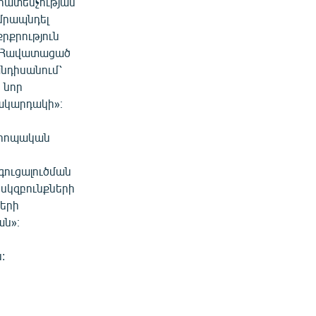
րատեսչության
մրապնդել
րքրություն
ա։ Հավատացած
անդիսանում՝
ս նոր
ակարդակի»։
վրոպական
ուցալուծման
 սկզբունքների
ների
ան»։
: