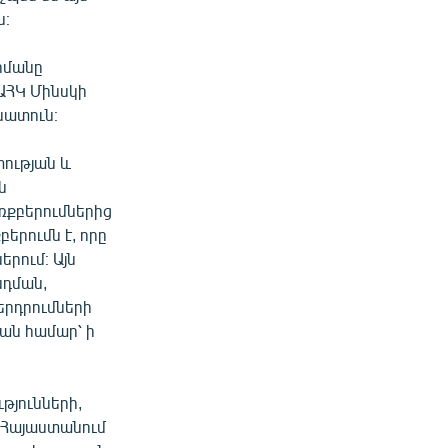
ն։
րմանը
ԵԱՀԿ Մինսկի
նատուն։
տության և
ն
ռքբերումներից
երումն է, որը
երում։ Այն
նդման,
երդրումների
ան համար՝ ի
յունների,
բ Հայաստանում