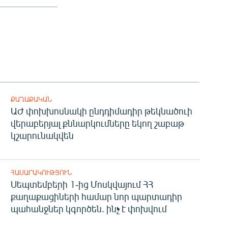
ՔԱՂԱՔԱԿԱՆ
ԱԺ փոխխոսնակի ընդդիմադիր թեկնածուի
վերաբերյալ քննարկումները եկող շաբաթ
կշարունակվեն
ՀԱՍԱՐԱԿՈՒԹՅՈՒՆ
Սեպտեմբերի 1-ից Մոսկվայում ՀՀ
քաղաքացիների համար նոր պարտադիր
պահանջներ կգործեն. ինչ է փոխվում