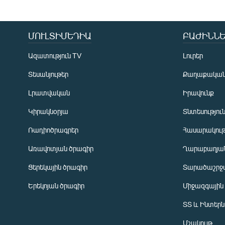
ՄՈՒԼՏԻՄԵԴԻԱ
ԲԱԺԻՆՆԵ
Ազատություն TV
Լուրեր
Տեսանյութեր
Քաղաքակա
Լրատվական
Իրավունք
Կիրակնօրյա
Տնտեսությու
Ռադիոծրագրեր
Հասարակութ
Առավոտյան ծրագիր
Ղարաբաղյան
Ցերեկային ծրագիր
Տարածաշրջ
Հայերեն
Երեկոյան ծրագիր
Միջազգային
English
ՏՏ և Ինտեր
Русский
Մշակույթ