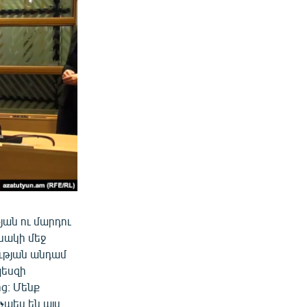
յան ու մարդու
սակի մեջ
ության անդամ
պեսզի
ց։ Մենք
չպես են այս