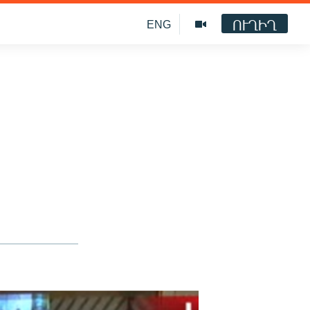
ՈՒՂԻՂ
ENG