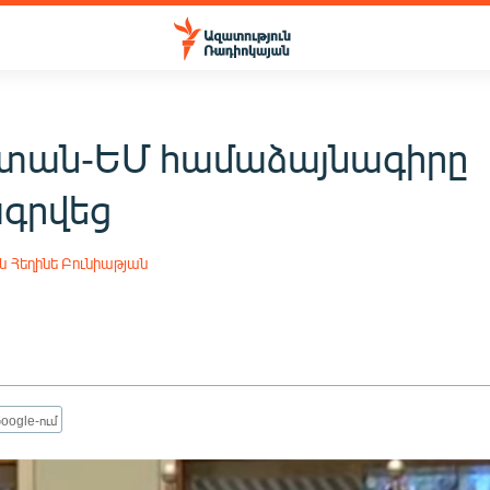
տան-ԵՄ համաձայնագիրը
գրվեց
ն
Հեղինե Բունիաթյան
oogle-ում