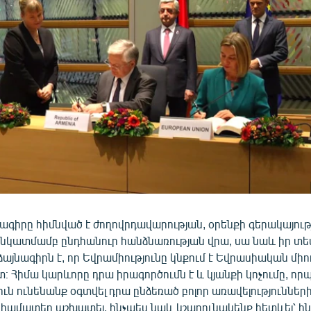
ագիրը հիմնված է ժողովրդավարության, օրենքի գերակայութ
 նկատմամբ ընդհանուր հանձնառության վրա, սա նաև իր տե
յնագիրն է, որ Եվրամիությունը կնքում է Եվրասիական մի
։ Հիմա կարևորը դրա իրագործումն է և կյանքի կոչումը, որ
ւն ունենանք օգտվել դրա ընձեռած բոլոր առավելությունների
համատեղ աշխատել, ինչպես նաև կշարունակենք հետևել՝ ին