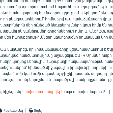
փոխումների համար», - ասաց ՀՀ արտաքին քաղաքական գե
«Հայաստանը պատրաստակամ է այսուհետ ևս զարգացնել և ա
 հետ համապարփակ համագործակցությունը երկկողմ հետաք
բոլոր բնագավառներում` հիմնվելով այս համաձայնագրի վր
դ տարիներին մեր ունեցած ձեռքբերումները կուռ հիմք են հ
ւ առավել ընդլայնելու մեր գործընկերությունը և, անշուշտ, այ
ը մեր հարաբերությունները կբարձրացնի որակական նոր մ
նաև կարևորեց, որ «համաձայնագիրը վերահաստատում է Ե
տարարված հանձնառությունը աջակցելու ԵԱՀԿ Մինսկի խմբի
երի կողմից Լեռնային Ղարաբաղի հակամարտության հանգ
ոտեցումներին՝ հիմնված միջազգային իրավունքի նորմերի ու
ապես՝ ուժի կամ ուժի սպառնալիքի չկիրառման, ժողովուրդ
ության ու ինքնորոշման և տարածքային ամբողջականությ
 հիշեցնենք,
նախաստորագրվել էր
այս տարվա մարտի 21-ին
Հետևեք մեզ
Տպել