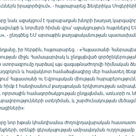
ւններն իրագործվում», - հայտարարեց Ֆեդերիկա Մոգերինի
րը նաև աջակցում է ղարաբաղյան խնդրի խաղաղ կարգավո
ավունքի և նորմերի հիման վրա՝ աջակցություն հայտնելով 
ն», - ընդգծեց ԵՄ արտաքին քաղաքականության պատասխա
նդյանը, իր հերթին, հայտարարեց. - «Հայաստանի Հանրապե
ության միջև Համապարփակ և ընդլայնված գործընկերությա
 ստորագրումը դարձավ այս գագաթնաժողովի հիմնական ձե
ընդգրկուն և հավակնոտ համաձայնագիրը մեր համատեղ ձեռքբ
ացում Հայաստանի ու Եվրոպական միության հարաբերությունն
ն հիմք է հանդիսանում քաղաքական երկխոսության ամրապ
 ոլորտային համագործակցության ընդլայնման, առևտրի ու ն
արավորությունների ստեղծման, և շարժունակության մեծացմ
քացիների»։
րը նոր խթան կհանդիսանա ժողովրդավարական հաստատութ
ւնքների, օրենքի գերակայության ամրապնդման ուղղությամ