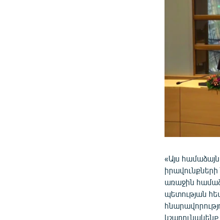
«Այս համաձայն
իրավունքների
առաջին համաձա
պետության հետ
հնարավորությո
կշարունակենք 