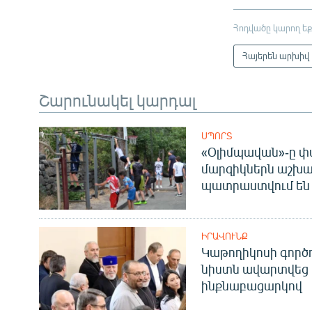
Հոդվածը կարող եք
Հայերեն արխիվ
Շարունակել կարդալ
ՍՊՈՐՏ
«Օլիմպավան»-ը փ
մարզիկներն աշխա
պատրաստվում են 
ԻՐԱՎՈՒՆՔ
Կաթողիկոսի գոր
նիստն ավարտվեց
ինքնաբացարկով