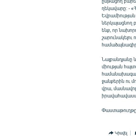
ընթացող բարե
ղեկավարը։ - 
Եվրամիության
ներկայացնող 
ենք, որ նախոր
շարունակելու ո
համաձայնագիր
Նալբանդյանը 
միության հայ
համանախագահն
ջանքերին ու մ
վրա, մասնավոր
իրավահավասար
Փաստաթուղթը,
Կիսվել