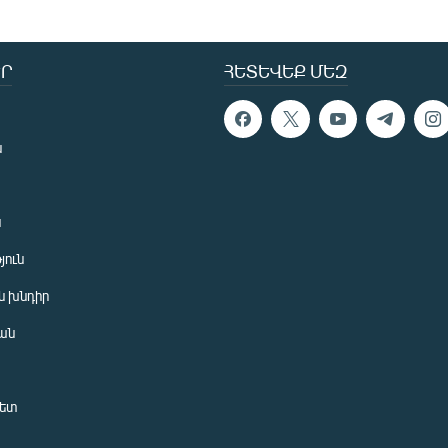
Ր
ՀԵՏԵՎԵՔ ՄԵԶ
ն
ն
յուն
 խնդիր
ան
նետ