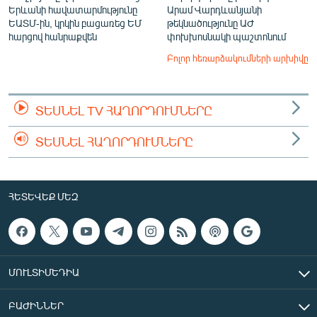
Երևանի հավատարմությունը
Արամ Վարդևանյանի
ԵԱՏՄ-ին, կրկին բացառեց ԵՄ
թեկնածությունը ԱԺ
հարցով հանրաքվեն
փոխխոսնակի պաշտոնում
Բոլոր հեռարձակումների արխիվը
ՏԵՍՆԵԼ TV ՀԱՂՈՐԴՈՒՄՆԵՐԸ
ՏԵՍՆԵԼ ՀԱՂՈՐԴՈՒՄՆԵՐԸ
ՀԵՏԵՎԵՔ ՄԵԶ
ՄՈՒԼՏԻՄԵԴԻԱ
ԲԱԺԻՆՆԵՐ