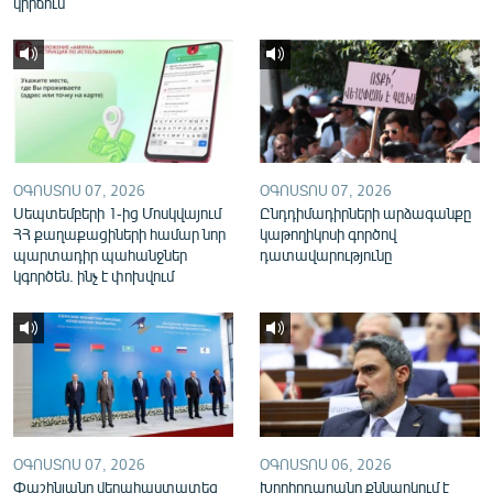
կիրճում
English
Русский
ՀԵՏԵՎԵՔ ՄԵԶ
ՕԳՈՍՏՈՍ 07, 2026
ՕԳՈՍՏՈՍ 07, 2026
Սեպտեմբերի 1-ից Մոսկվայում
Ընդդիմադիրների արձագանքը
ՀՀ քաղաքացիների համար նոր
կաթողիկոսի գործով
պարտադիր պահանջներ
դատավարությունը
«Ազատության» բոլոր կայքերը
կգործեն. ինչ է փոխվում
ՕԳՈՍՏՈՍ 07, 2026
ՕԳՈՍՏՈՍ 06, 2026
Փաշինյանը վերահաստատեց
Խորհրդարանը քննարկում է