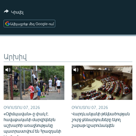
ՄԻՋԱԶԳԱՅԻՆ
Կիսվել
ՄՇԱԿՈՒՅԹ
Ավելացրեք մեզ Google-ում
ՍՊՈՐՏ
ՄԵԿՆԱԲԱՆՈՒԹՅՈՒՆ
ՏՏ ԵՒ ԻՆՏԵՐՆԵՏ
Արխիվ
ԿՈՐՈՆԱՎԻՐՈՒՍ
ԱՐԽԻՎ
ՏԵՍԱՆՅՈՒԹԵՐ
ԲԱՆԱՎԵՃ
ՁԳՏԵԼՈՎ ԼԱՎԱԳՈՒՅՆԻՆ
ՕԳՈՍՏՈՍ 07, 2026
ՕԳՈՍՏՈՍ 07, 2026
«Օլիմպավան»-ը փակ է.
Վարդևանյանի թեկնածության
ՓՈԴՔԱՍԹ
հավաքականի մարզիկներն
շուրջ քննարկումները եկող
աշխարհի առաջնությանը
շաբաթ կշարունակվեն
Հայերեն
պատրաստվում են Հրազդանի