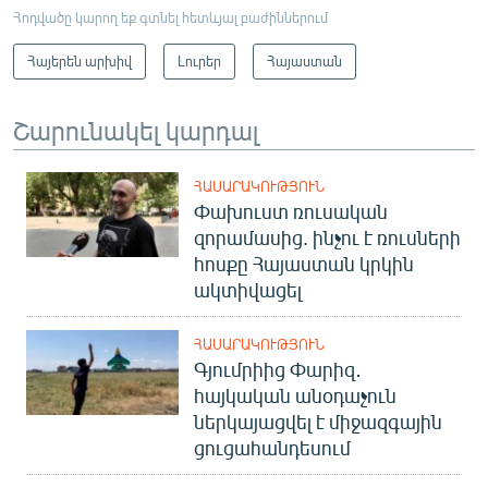
Հոդվածը կարող եք գտնել հետևյալ բաժիններում
Հայերեն արխիվ
Լուրեր
Հայաստան
Շարունակել կարդալ
ՀԱՍԱՐԱԿՈՒԹՅՈՒՆ
Փախուստ ռուսական
զորամասից. ինչու է ռուսների
հոսքը Հայաստան կրկին
ակտիվացել
ՀԱՍԱՐԱԿՈՒԹՅՈՒՆ
Գյումրիից Փարիզ․
հայկական անօդաչուն
ներկայացվել է միջազգային
ցուցահանդեսում