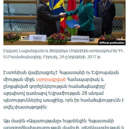
ՄԻՋԱԶԳԱՅԻՆ
ՄՇԱԿՈՒՅԹ
ՍՊՈՐՏ
ՄԵԿՆԱԲԱՆՈՒԹՅՈՒՆ
ՏՏ ԵՒ ԻՆՏԵՐՆԵՏ
Էդվարդ Նալբանդյանն ու Ֆեդերիկա Մոգերինին ստորագրում են ՀՀ-
ԿՈՐՈՆԱՎԻՐՈՒՍ
ԵՄ համաձայնագիրը, Բրյուսել, 24-ը նոյեմբերի, 2017 թ․
ԱՐԽԻՎ
Էստոնիան վավերացրել է Հայաստանի ու Եվրոպական
ՏԵՍԱՆՅՈՒԹԵՐ
միության միջև
ստորագրված
Համապարփակ և
ընդլայնված գործընկերության համաձայնագիրը՝
ԲԱՆԱՎԵՃ
այդպիսով դառնալով Եվրամիության 28 անդամ
ՁԳՏԵԼՈՎ ԼԱՎԱԳՈՒՅՆԻՆ
պետություններից առաջինը, որն իր համաձայնությունն է
տվել փաստաթղթին:
ՓՈԴՔԱՍԹ
Այս մասին «Ազատությանը» հայտնեցին Հայաստանի
Հայերեն
արտգործնախարարության մամուլի, տեղեկատվության և