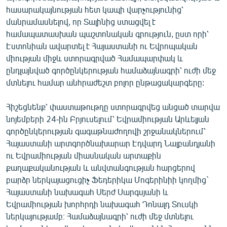
English
հասարակայնության հետ կապի վարչությունից՝
մանրամասնելով, որ Տալինից ստացվել է
Русский
համապատասխան պաշտոնական գրություն, ըստ որի՝
Էստոնիան ավարտել է Հայաստանի ու Եվրոպական
ՀԵՏԵՎԵՔ ՄԵԶ
միության միջև ստորագրված Համապարփակ և
ընդլայնված գործընկերության համաձայնագրի՝ ուժի մեջ
մտնելու համար անհրաժեշտ բոլոր ընթացակարգերը:
Հիշեցնենք՝ փաստաթութղը ստորագրվեց անցած տարվա
նոյեմբերի 24-ին Բրյուսելում՝ Եվրամիության Արևելյան
«Ազատության» բոլոր կայքերը
գործընկերության գագաթնաժողովի շրջանակներում՝
Հայաստանի արտգործնախարար Էդվարդ Նալբանդյանի
ու Եվրամիության միասնական արտաքին
քաղաքականության և անվտանգության հարցերով
բարձր ներկայացուցիչ Ֆեդերիկա Մոգերինիի կողմից`
Հայաստանի նախագահ Սերժ Սարգսյանի և
Եվրամիության խորհրդի նախագահ Դոնալդ Տուսկի
ներկայությամբ։ Համաձայնագրի՝ ուժի մեջ մտնելու