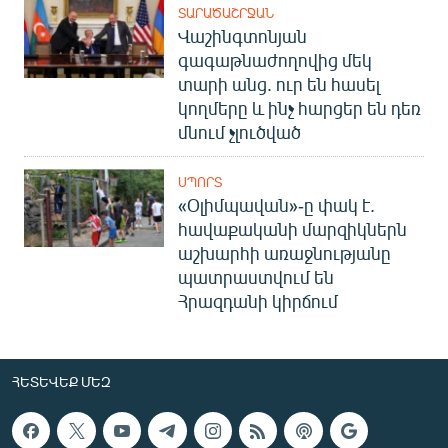
ՏԱՐԱԾԱՇՐՋԱՆ
Վաշինգտոնյան
գագաթնաժողովից մեկ
տարի անց. ուր են հասել
կողմերը և ինչ հարցեր են դեռ
մնում չլուծված
ՍՊՈՐՏ
«Օլիմպավան»-ը փակ է.
հավաքականի մարզիկներն
աշխարհի առաջնությանը
պատրաստվում են
Հրազդանի կիրճում
ՀԵՏԵՎԵՔ ՄԵԶ