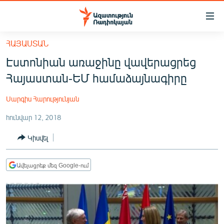
Մատչելիության
հղումներ
Անցնել
ՀԱՅԱՍՏԱՆ
հիմնական
ԱԶԱՏՈՒԹՅՈՒՆ TV
Էստոնիան առաջինը վավերացրեց
բովանդակությանը
ՀԱՅԱՍՏԱՆ
Անցնել
Հայաստան-ԵՄ համաձայնագիրը
հիմնական
ՔԱՂԱՔԱԿԱՆ
մենյուին
Սարգիս Հարությունյան
ԸՆՏՐՈՒԹՅՈՒՆՆԵՐ 2026
Որոնում
հունվար 12, 2018
ԻՐԱՎՈՒՆՔ
Կիսվել
ՀԱՍԱՐԱԿՈՒԹՅՈՒՆ
ՏՆՏԵՍՈՒԹՅՈՒՆ
Ավելացրեք մեզ Google-ում
ՂԱՐԱԲԱՂ
ՊԱՏԵՐԱԶՄԻ 6 ՇԱԲԱԹՆԵՐԸ
ՏԱՐԱԾԱՇՐՋԱՆ