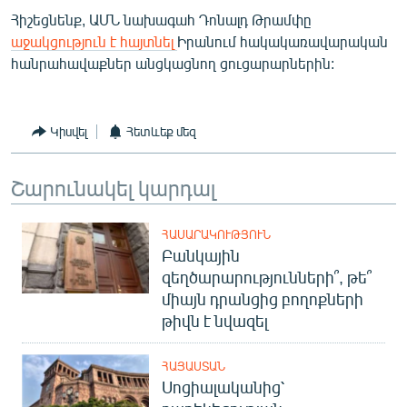
Հիշեցնենք, ԱՄՆ նախագահ Դոնալդ Թրամփը
աջակցություն է հայտնել
Իրանում հակակառավարական
հանրահավաքներ անցկացնող ցուցարարներին:
Կիսվել
Հետևեք մեզ
Շարունակել կարդալ
ՀԱՍԱՐԱԿՈՒԹՅՈՒՆ
Բանկային
զեղծարարությունների՞, թե՞
միայն դրանցից բողոքների
թիվն է նվազել
ՀԱՅԱՍՏԱՆ
Սոցիալականից՝