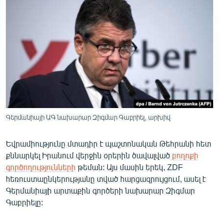
ՄԻՋԱԶԳԱՅԻՆ
ՄՇԱԿՈՒՅԹ
ՍՊՈՐՏ
ՄԵԿՆԱԲԱՆՈՒԹՅՈՒՆ
ՏՏ ԵՒ ԻՆՏԵՐՆԵՏ
ԿՈՐՈՆԱՎԻՐՈՒՍ
ԱՐԽԻՎ
Գերմանիայի ԱԳ նախարար Զիգմար Գաբրիել, արխիվ
ՏԵՍԱՆՅՈՒԹԵՐ
Եվրամիությունը մտադիր է պաշտոնական Թեհրանի հետ
ԲԱՆԱՎԵՃ
քննարկել Իրանում վերջին օրերին ծավալված
բողոքի
ՁԳՏԵԼՈՎ ԼԱՎԱԳՈՒՅՆԻՆ
գործողությունների
թեման: Այս մասին երեկ, ZDF
հեռուստաընկերությանը տված հարցազրույցում, ասել է
ՓՈԴՔԱՍԹ
Գերմանիայի արտաքին գործերի նախարար Զիգմար
Գաբրիելը:
Հայերեն