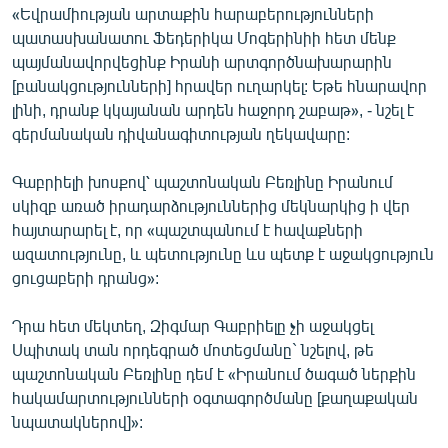
«Եվրամիության արտաքին հարաբերությունների
English
պատասխանատու Ֆեդերիկա Մոգերինիի հետ մենք
Русский
պայմանավորվեցինք Իրանի արտգործնախարարին
[բանակցությունների] հրավեր ուղարկել: Եթե հնարավոր
ՀԵՏԵՎԵՔ ՄԵԶ
լինի, դրանք կկայանան արդեն հաջորդ շաբաթ», - նշել է
գերմանական դիվանագիտության ղեկավարը:
Գաբրիելի խոսքով՝ պաշտոնական Բեռլինը Իրանում
սկիզբ առած իրադարձություններից մեկնարկից ի վեր
հայտարարել է, որ «պաշտպանում է հավաքների
«Ազատության» բոլոր կայքերը
ազատությունը, և պետությունը ևս պետք է աջակցություն
ցուցաբերի դրանց»:
Դրա հետ մեկտեղ, Զիգմար Գաբրիելը չի աջակցել
Սպիտակ տան որդեգրած մոտեցմանը` նշելով, թե
պաշտոնական Բեռլինը դեմ է «Իրանում ծագած ներքին
հակամարտությունների օգտագործմանը [քաղաքական
նպատակներով]»: