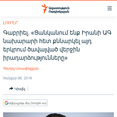
Մատչելիության
հղումներ
Անցնել
ԼՈՒՐԵՐ
հիմնական
ԱԶԱՏՈՒԹՅՈՒՆ TV
Գաբրիել. «Ցանկանում ենք Իրանի ԱԳ
բովանդակությանը
ՀԱՅԱՍՏԱՆ
Անցնել
նախարարի հետ քննարկել այդ
հիմնական
ՔԱՂԱՔԱԿԱՆ
երկրում ծավալված վերջին
մենյուին
ԸՆՏՐՈՒԹՅՈՒՆՆԵՐ 2026
իրադարձությունները»
Որոնում
ԻՐԱՎՈՒՆՔ
Գեւորգ Ստամբոլցյան
ՀԱՍԱՐԱԿՈՒԹՅՈՒՆ
հունվար 08, 2018
ՏՆՏԵՍՈՒԹՅՈՒՆ
Կիսվել
ՂԱՐԱԲԱՂ
ՊԱՏԵՐԱԶՄԻ 6 ՇԱԲԱԹՆԵՐԸ
Ավելացրեք մեզ Google-ում
ՏԱՐԱԾԱՇՐՋԱՆ