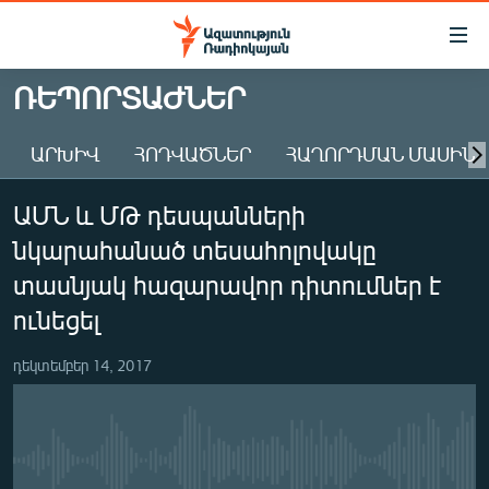
Մատչելիության
հղումներ
Անցնել
ՌԵՊՈՐՏԱԺՆԵՐ
հիմնական
ԱԶԱՏՈՒԹՅՈՒՆ TV
բովանդակությանը
ԱՐԽԻՎ
ՀՈԴՎԱԾՆԵՐ
ՀԱՂՈՐԴՄԱՆ ՄԱՍԻՆ
ՀԱՅԱՍՏԱՆ
Անցնել
հիմնական
ՔԱՂԱՔԱԿԱՆ
ԱՄՆ և ՄԹ դեսպանների
մենյուին
ԸՆՏՐՈՒԹՅՈՒՆՆԵՐ 2026
Որոնում
նկարահանած տեսահոլովակը
ԻՐԱՎՈՒՆՔ
տասնյակ հազարավոր դիտումներ է
ՀԱՍԱՐԱԿՈՒԹՅՈՒՆ
ունեցել
ՏՆՏԵՍՈՒԹՅՈՒՆ
դեկտեմբեր 14, 2017
ՂԱՐԱԲԱՂ
ՊԱՏԵՐԱԶՄԻ 6 ՇԱԲԱԹՆԵՐԸ
ՏԱՐԱԾԱՇՐՋԱՆ
No media source currently available