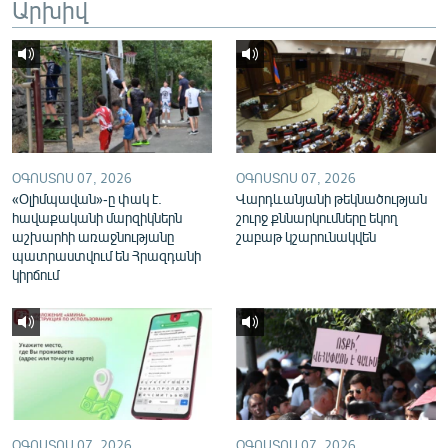
Արխիվ
English
Русский
ՀԵՏԵՎԵՔ ՄԵԶ
ՕԳՈՍՏՈՍ 07, 2026
ՕԳՈՍՏՈՍ 07, 2026
«Օլիմպավան»-ը փակ է.
Վարդևանյանի թեկնածության
հավաքականի մարզիկներն
շուրջ քննարկումները եկող
աշխարհի առաջնությանը
շաբաթ կշարունակվեն
«Ազատության» բոլոր կայքերը
պատրաստվում են Հրազդանի
կիրճում
ՕԳՈՍՏՈՍ 07, 2026
ՕԳՈՍՏՈՍ 07, 2026