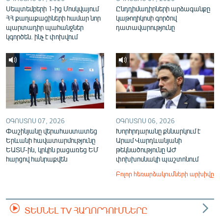
Սեպտեմբերի 1-ից Մոսկվայում
Ընդդիմադիրների արձագանքը
ՀՀ քաղաքացիների համար նոր
կաթողիկոսի գործով
պարտադիր պահանջներ
դատավարությունը
կգործեն. ինչ է փոխվում
ՕԳՈՍՏՈՍ 07, 2026
ՕԳՈՍՏՈՍ 06, 2026
Փաշինյանը վերահաստատեց
Խորհրդարանը քննարկում է
Երևանի հավատարմությունը
Արամ Վարդևանյանի
ԵԱՏՄ-ին, կրկին բացառեց ԵՄ
թեկնածությունը ԱԺ
հարցով հանրաքվեն
փոխխոսնակի պաշտոնում
Բոլոր հեռարձակումների արխիվը
ՏԵՍՆԵԼ TV ՀԱՂՈՐԴՈՒՄՆԵՐԸ