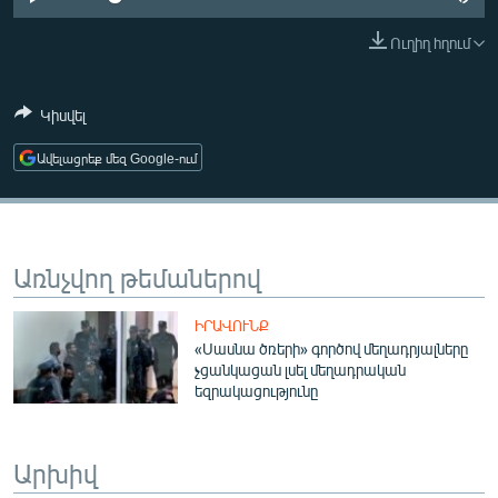
ՄԻՋԱԶԳԱՅԻՆ
Ուղիղ հղում
ՄՇԱԿՈՒՅԹ
ՍՊՈՐՏ
Կիսվել
ՄԵԿՆԱԲԱՆՈՒԹՅՈՒՆ
Ավելացրեք մեզ Google-ում
ՏՏ ԵՒ ԻՆՏԵՐՆԵՏ
ԿՈՐՈՆԱՎԻՐՈՒՍ
ԱՐԽԻՎ
Առնչվող թեմաներով
ՏԵՍԱՆՅՈՒԹԵՐ
ԻՐԱՎՈՒՆՔ
ԲԱՆԱՎԵՃ
«Սասնա ծռերի» գործով մեղադրյալները
չցանկացան լսել մեղադրական
ՁԳՏԵԼՈՎ ԼԱՎԱԳՈՒՅՆԻՆ
եզրակացությունը
ՓՈԴՔԱՍԹ
Արխիվ
Հայերեն