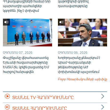
ՀՀ քաղաքացիների համար նոր
կաթողիկոսի գործով
պարտադիր պահանջներ
դատավարությունը
կգործեն. ինչ է փոխվում
ՕԳՈՍՏՈՍ 07, 2026
ՕԳՈՍՏՈՍ 06, 2026
Փաշինյանը վերահաստատեց
Խորհրդարանը քննարկում է
Երևանի հավատարմությունը
Արամ Վարդևանյանի
ԵԱՏՄ-ին, կրկին բացառեց ԵՄ
թեկնածությունը ԱԺ
հարցով հանրաքվեն
փոխխոսնակի պաշտոնում
Բոլոր հեռարձակումների արխիվը
ՏԵՍՆԵԼ TV ՀԱՂՈՐԴՈՒՄՆԵՐԸ
ՏԵՍՆԵԼ ՀԱՂՈՐԴՈՒՄՆԵՐԸ