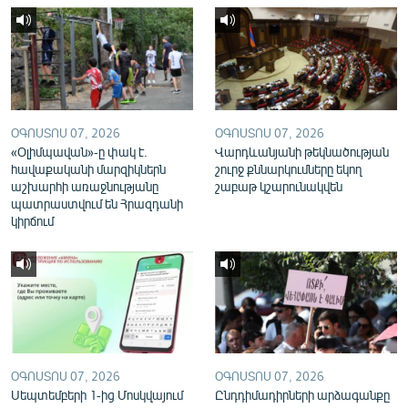
English
Русский
ՀԵՏԵՎԵՔ ՄԵԶ
ՕԳՈՍՏՈՍ 07, 2026
ՕԳՈՍՏՈՍ 07, 2026
«Օլիմպավան»-ը փակ է.
Վարդևանյանի թեկնածության
հավաքականի մարզիկներն
շուրջ քննարկումները եկող
աշխարհի առաջնությանը
շաբաթ կշարունակվեն
պատրաստվում են Հրազդանի
«Ազատության» բոլոր կայքերը
կիրճում
ՕԳՈՍՏՈՍ 07, 2026
ՕԳՈՍՏՈՍ 07, 2026
Սեպտեմբերի 1-ից Մոսկվայում
Ընդդիմադիրների արձագանքը