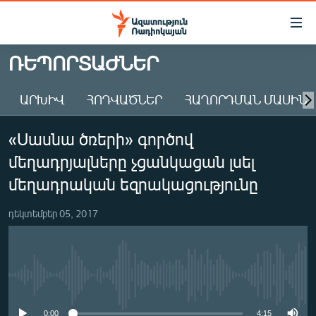
Մատչելիության
հղումներ
Անցնել
ՌԵՊՈՐՏԱԺՆԵՐ
հիմնական
ԱԶԱՏՈՒԹՅՈՒՆ TV
բովանդակությանը
ԱՐԽԻՎ
ՀՈԴՎԱԾՆԵՐ
ՀԱՂՈՐԴՄԱՆ ՄԱՍԻՆ
ՀԱՅԱՍՏԱՆ
Անցնել
հիմնական
ՔԱՂԱՔԱԿԱՆ
«Սասնա ծռերի» գործով
մենյուին
ԸՆՏՐՈՒԹՅՈՒՆՆԵՐ 2026
Որոնում
մեղադրյալները չցանկացան լսել
ԻՐԱՎՈՒՆՔ
մեղադրական եզրակացությունը
ՀԱՍԱՐԱԿՈՒԹՅՈՒՆ
դեկտեմբեր 05, 2017
ՏՆՏԵՍՈՒԹՅՈՒՆ
ՂԱՐԱԲԱՂ
ՊԱՏԵՐԱԶՄԻ 6 ՇԱԲԱԹՆԵՐԸ
No media source currently available
ՏԱՐԱԾԱՇՐՋԱՆ
0:00
4:15