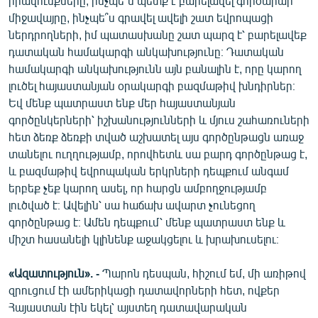
իրավունքները, ինչպե՞ս պետք է բարելավել գործարար
միջավայրը, ինչպե՞ս գրավել ավելի շատ եվրոպացի
ներդրողների, իմ պատասխանը շատ պարզ է՝ բարելավեք
դատական համակարգի անկախությունը։ Դատական
համակարգի անկախությունն այն բանալին է, որը կարող
լուծել հայաստանյան օրակարգի բազմաթիվ խնդիրներ։
Եվ մենք պատրաստ ենք մեր հայաստանյան
գործընկերների՝ իշխանությունների և մյուս շահառուների
հետ ձեռք ձեռքի տված աշխատել այս գործընթացն առաջ
տանելու ուղղությամբ, որովհետև սա բարդ գործընթաց է,
և բազմաթիվ եվրոպական երկրների դեպքում անգամ
երբեք չեք կարող ասել, որ հարցն ամբողջությամբ
լուծված է։ Ավելին՝ սա հաճախ ավարտ չունեցող
գործընթաց է։ Ամեն դեպքում՝ մենք պատրաստ ենք և
միշտ հասանելի կլինենք աջակցելու և խրախուսելու։
«Ազատություն». -
Պարոն դեսպան, հիշում եմ, մի առիթով
զրուցում էի ամերիկացի դատավորների հետ, ովքեր
Հայաստան էին եկել՝ այստեղ դատավարական