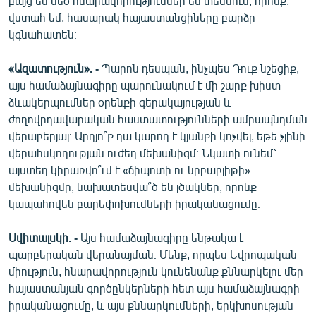
բայց ես մեծ հնարավորություններ եմ տեսնում, որոնք,
վստահ եմ, հասարակ հայաստանցիները բարձր
կգնահատեն։
«Ազատություն». -
Պարոն դեսպան, ինչպես Դուք նշեցիք,
այս համաձայնագիրը պարունակում է մի շարք խիստ
ձևակերպումներ օրենքի գերակայության և
ժողովրդավարական հաստատությունների ամրապնդման
վերաբերյալ։ Արդյո՞ք դա կարող է կյանքի կոչվել, եթե չլինի
վերահսկողության ուժեղ մեխանիզմ։ Նկատի ունեմ՝
այստեղ կիրառվո՞ւմ է «ճիպոտի ու նրբաբլիթի»
մեխանիզմը, նախատեսվա՞ծ են լծակներ, որոնք
կապահովեն բարեփոխումների իրականացումը։
Սվիտալսկի. -
Այս համաձայնագիրը ենթակա է
պարբերական վերանայման։ Մենք, որպես Եվրոպական
միություն, հնարավորություն կունենանք քննարկելու մեր
հայաստանյան գործընկերների հետ այս համաձայնագրի
իրականացումը, և այս քննարկումների, երկխոսության