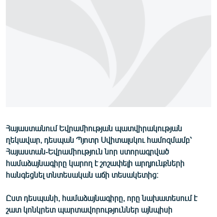
ՄԻՋԱԶԳԱՅԻՆ
ՄՇԱԿՈՒՅԹ
ՍՊՈՐՏ
ՄԵԿՆԱԲԱՆՈՒԹՅՈՒՆ
ՏՏ ԵՒ ԻՆՏԵՐՆԵՏ
ԿՈՐՈՆԱՎԻՐՈՒՍ
ԱՐԽԻՎ
Հայաստանում Եվրամիության պատվիրակության
ՏԵՍԱՆՅՈՒԹԵՐ
ղեկավար, դեսպան Պյոտր Սվիտալսկու համոզմամբ՝
ԲԱՆԱՎԵՃ
Հայաստան-Եվրամիություն նոր ստորագրված
համաձայնագիրը կարող է շոշափելի արդյունքների
ՁԳՏԵԼՈՎ ԼԱՎԱԳՈՒՅՆԻՆ
հանգեցնել տնտեսական աճի տեսակետից։
ՓՈԴՔԱՍԹ
Ըստ դեսպանի, համաձայնագիրը, որը նախատեսում է
Հայերեն
շատ կոնկրետ պարտավորություններ այնպիսի