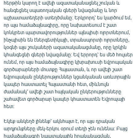
հերթին կարող է ավելի ազատականացնել շուկան և
հանգեցնել սպառողական գների նվազմանը և նոր
աշխատատեղերի ստեղծմանը։ Երկրորդ՝ ես կարծում եմ,
որ այս համաձայնագիրը, որը նախատեսում է շատ
կոնկրետ պարտավորություններ այնպիսի ոլորտներում,
ինչպիսին են էներգետիկայի, տրանսպորտի ոլորտները,
կօգնի այս շուկաների ազատականացմանը, որը կրկին
կհանգեցնի գների նվազմանը։ Եվ երրորդ՝ ես մեծ հույսեր
ունեմ, որ այս համաձայնագիրը կխրախուսի եվրոպական
գործարարների մուտքը Հայաստան, և որ ավելի շատ
եվրոպական ընկերություններ կցանկանան առևտրային
կապեր հաստատել Հայաստանի հետ, միևնույն
ժամանակ՝ ավելի շատ հայկական ընկերությունները
շահավետ գործարար կապեր կհաստատեն Եվրոպայի
հետ։
Եկեք անկեղծ լինենք՝ ակնհայտ է, որ այս դրական
արդյունքները մեկ-երկու օրում տեղի չեն ունենա։ Բայց
համաձայնագրի նպատակային իրականացման,