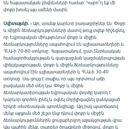
են հայաստանյան բիզնեսների համար։ Կարո՞ղ եք մի
փոքր խոսել այս ամենի մասին։
Սվիտալսկի. -
Այո, սրանք կարևոր բաղադրիչներ են։ Փոքր
և միջին ձեռնարկությունների մասով թույլ տվեք հիշեցնել,
որ Եվրոպական միությունում փոքր և միջին
ձեռնարկությունները ապահովում են աշխատատեղերի և
ՀՆԱ-ի 70-80 տոկոսը։ Հայաստանում, ըստ Տնտեսական
համագործակցության և զարգացման կազմակերպության
վիճակագրության, փոքր և միջին ձեռնարկությունները
ապահովում էին աշխատատեղերի և ՀՆԱ-ի 30-40
տոկոսը։ Սա ցույց է տալիս, որ այս ոլորտում աճի
բավական մեծ տեղ կա։ Փոքր և միջին
ձեռնարկատիրության եվրոպական փորձը կարող է
կարևոր գործոն լինել և օգնել մոբիլիզացնել ցանկացած
երկրի տնտեսական պոտենցիալը։ Այդ իսկ պատճառով
մենք այդքան մեծ շեշտ ենք դնում փոքր և միջին
ձեռնարկություններին ցուցաբերվող աջակցության վրա։
Այս պահին մենք, տարբեր ծրագրերի միջոցով, փոքր և