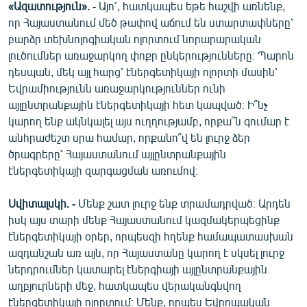
«Ազատություն». -
Այո՛, հատկապես եթե հաշվի առնենք,
որ Հայաստանում մեծ թափով աճում են ստարտափները՝
բարձր տեխնոլոգիական ոլորտում նորարարական
լուծումներ առաջարկող փոքր ընկերությունները։ Պարոն
դեսպան, մեկ այլ հարց՝ էներգետիկայի ոլորտի մասին՝
Եվրամիությունն առաջարկություններ ունի
այլընտրանքային էներգետիկայի հետ կապված։ Ի՞նչ
կարող ենք ակնկալել այս ուղղությամբ, որքա՞ն գումար է
անհրաժեշտ սրա համար, որքանո՞վ են լուրջ ձեր
ծրագրերը՝ Հայաստանում այլընտրանքային
էներգետիկայի զարգացման առումով։
Սվիտալսկի. -
Մենք շատ լուրջ ենք տրամադրված։ Արդեն
իսկ այս տարի մենք Հայաստանում կազմակերպեցինք
էներգետիկայի օրեր, որպեսզի հղենք համապատասխան
ազդանշան առ այն, որ Հայաստանը կարող է սկսել լուրջ
ներդրումներ կատարել էներգիայի այլընտրանքային
աղբյուրների մեջ, հատկապես վերականգնվող
էներգետիկայի ոլորտում։ Մենք, որպես Եվրոպական