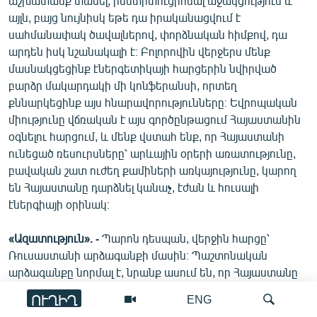
աշխատանք տանել, ինստիտուցիոնալ աջակցություն և
այլն, բայց նույնիսկ եթե դա իրականացվում է
սահմանափակ ծավալներով, փորձնական հիմքով, դա
արդեն իսկ նշանակալի է։ Բոլորովին վերջերս մենք
մասնակցեցինք էներգետիկայի հարցերին նվիրված
բարձր մակարդակի մի կոնֆերանսի, որտեղ
քննարկեցինք այս հնարավորությունները։ Եվրոպական
միությունը վճռական է այս գործընթացում Հայաստանին
օգնելու հարցում, և մենք վստահ ենք, որ Հայաստանի
ունեցած ռեսուրսները՝ արևային օրերի առատությունը,
բավական շատ ուժեղ քամիների առկայությունը, կարող
են Հայաստանը դարձնել կանաչ, էժան և հուսալի
էներգիայի օրինակ։
«Ազատություն». -
Պարոն դեսպան, վերջին հարցը՝
Ռուսաստանի արձագանքի մասին։ Պաշտոնական
արձագանքը նորմալ է, նրանք ասում են, որ Հայաստանը
ինքնիշխան պետություն է և իրավունք ունի
ՈՒՂԻՂ
ENG
համաձայնագրեր կնքել ցանկացած երկրի և կառույցի