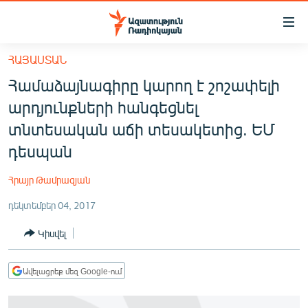
Մատչելիության
հղումներ
Անցնել
ՀԱՅԱՍՏԱՆ
հիմնական
ԱԶԱՏՈՒԹՅՈՒՆ TV
Համաձայնագիրը կարող է շոշափելի
բովանդակությանը
ՀԱՅԱՍՏԱՆ
Անցնել
արդյունքների հանգեցնել
հիմնական
ՔԱՂԱՔԱԿԱՆ
տնտեսական աճի տեսակետից. ԵՄ
մենյուին
ԸՆՏՐՈՒԹՅՈՒՆՆԵՐ 2026
դեսպան
Որոնում
ԻՐԱՎՈՒՆՔ
Հրայր Թամրազյան
ՀԱՍԱՐԱԿՈՒԹՅՈՒՆ
դեկտեմբեր 04, 2017
ՏՆՏԵՍՈՒԹՅՈՒՆ
Կիսվել
ՂԱՐԱԲԱՂ
ՊԱՏԵՐԱԶՄԻ 6 ՇԱԲԱԹՆԵՐԸ
Ավելացրեք մեզ Google-ում
ՏԱՐԱԾԱՇՐՋԱՆ