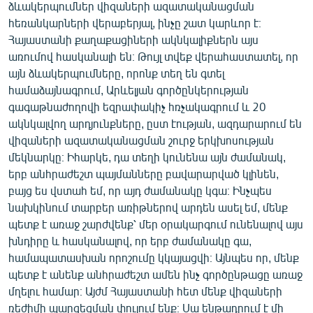
ձևակերպումներ վիզաների ազատականացման
հեռանկարների վերաբերյալ, ինչը շատ կարևոր է։
Հայաստանի քաղաքացիների ակնկալիքներն այս
առումով հասկանալի են։ Թույլ տվեք վերահաստատել, որ
այն ձևակերպումները, որոնք տեղ են գտել
համաձայնագրում, Արևելյան գործընկերության
գագաթնաժողովի եզրափակիչ հռչակագրում և 20
ակնկալվող արդյունքները, ըստ էության, ազդարարում են
վիզաների ազատականացման շուրջ երկխոսության
մեկնարկը։ Իհարկե, դա տեղի կունենա այն ժամանակ,
երբ անհրաժեշտ պայմանները բավարարված կլինեն,
բայց ես վստահ եմ, որ այդ ժամանակը կգա։ Ինչպես
նախկինում տարբեր առիթներով արդեն ասել եմ, մենք
պետք է առաջ շարժվենք՝ մեր օրակարգում ունենալով այս
խնդիրը և հասկանալով, որ երբ ժամանակը գա,
համապատասխան որոշումը կկայացվի։ Այնպես որ, մենք
պետք է անենք անհրաժեշտ ամեն ինչ գործընթացը առաջ
մղելու համար։ Այժմ Հայաստանի հետ մենք վիզաների
ռեժիմի պարզեցման փուլում ենք։ Սա ենթադրում է մի