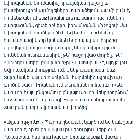
եվրոպական նորմատիվ-իրավական դաշտը և
ինստիտուցիոնալ մոդելները տարածելուն, սա մի բան է,
որ մենք անում ենք խրախուսելու, կարողությունների
զարգացման, գիտելիքների փոխանցման միջոցով։ Սա
եվրոպական գործելաոճն է։ Եվ ես հույս ունեմ, որ
հայաստանցիները կտեսնեն եվրոպական փորձից
օգտվելու իրական օգուտները, հնարավորություն
կունենան ուսումնասիրել թե՛ հաջողված փորձը, թե՛
ձախողումները, քանի որ ոչինչ կատարյալ չէ, այդ թվում՝
Եվրոպական միությունում։ Մենք պատրաստ ենք
շարունակել այս մոտարկման, հարմոնիզացիայի այս
գործընթացը։ Իրականում տերմինները կարևոր չեն,
կարևոր է այս ընդհանուր ընկալումը, որ մենք փորձում
ենք խրախուսել, որպեսզի Հայաստանը հնարավորինս
շատ բան քաղի եվրոպական փորձից։
«Ազատություն». -
Պարոն դեսպան, կարծում եմ նաև շատ
կարևոր է, որ եվրոպական ընկերությունները գան
Հայաստան, իսկ դրա համար նրանք պետք է վստահ