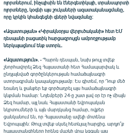
ոլորտներում, ինչպիսին են էներգետիկայի, տրանսպորտի
English
ոլորտները, կօգնի այս շուկաների ազատականացմանը,
Русский
որը կրկին կհանգեցնի գների նվազմանը։
«Ազատության» «Կիրակնօրյա վերլուծականի» հետ ԵՄ
ՀԵՏԵՎԵՔ ՄԵԶ
դեսպանի բացառիկ հարցազրույցն ամբողջությամբ
ներկայացնում ենք ստորև․
«Ազատություն». -
Պարոն դեսպան, նախ թույլ տվեք
շնորհավորել Ձեզ Հայաստանի հետ Համապարփակ և
«Ազատության» բոլոր կայքերը
ընդլայնված գործընկերության համաձայնագրի
ստորագրման կապակցությամբ։ Ես գիտեմ, որ Դուք մեծ
եռանդ և ջանքեր եք գործադրել այս համաձայնագրի
կնքման համար։ Նոյեմբերի 24-ը շատ լավ օր էր ոչ միայն
Ձեզ համար, այլ նաև Հայաստանի եվրոպական
նկրտումների և այն մարդկանց համար, ովքեր
ցանկանում են, որ Հայաստանը ավելի մոտենա
Եվրոպային։ Թույլ տվեք սկսել հետևյալ հարցից. արդյո՞ք
հայաստանցիները իրենց մաշկի վրա կզգան այս