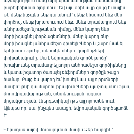
աջակցություն հենց արդարադատության համակարգի
բարեփոխման ոլորտում։ Եվ այս օրինակը ցույց է տալիս,
թե մենք ինչպես ենք դա անում՝ մենք կիսվում ենք մեր
փորձով, մենք խրախուսում ենք, մենք տրամադրում ենք
անհրաժեշտ նյութական հիմքը, մենք կարող ենք
մոբիլիզացնել փորձագետների, մենք կարող ենք
մոբիլիզացնել անհրաժեշտ գիտելիքները և շարունակել
երկխոսությունը, տեսակետների, կարծիքների
փոխանակումը։ Սա է եվրոպական գործելաոճը՝
խրախուսել, տրամադրել բոլոր անհրաժեշտ գործիքները
և կատալիզատոր ծառայել ռեֆորմների գործընթացի
համար։ Բայց ես կարող եմ խոսել նաև այլ ոլորտների
մասին՝ լինի դա մարդու իրավունքների պաշտպանության,
ժողովրդավարության, տնտեսության, ազատ
մրցակցության, էներգետիկայի թե այլ ոլորտներում։
Այնպես որ, սա, ինչպես ասացի, եվրոպական գործելաոճն
է։
Վերադառնալով մոտարկման մասին Ձեր հարցին՝