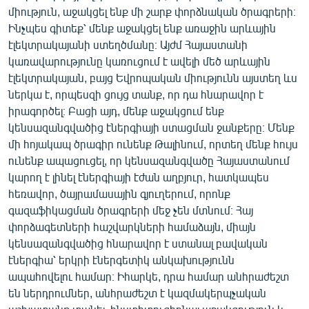
միություն, աջակցել ենք մի շարք փորձնական ծրագրերի։
Ինչպես գիտեք՝ մենք աջակցել ենք առաջին արևային
էլեկտրակայանի ստեղծմանը։ Այժմ Հայաստանի
կառավարությունը կառուցում է ավելի մեծ արևային
էլեկտրակայան, բայց Եվրոպական միությունն այստեղ ևս
ներկա է, որպեսզի ցույց տանք, որ դա հնարավոր է
իրագործել։ Բացի այդ, մենք աջակցում ենք
կենսազանգվածից էներգիայի ստացման ջանքերը։ Մենք
մի հոյակապ ծրագիր ունենք Թալինում, որտեղ մենք հույս
ունենք ապացուցել, որ կենսազանգվածը Հայաստանում
կարող է լինել էներգիայի էժան աղբյուր, հատկապես
հեռավոր, ծայրամասային գյուղերում, որոնք
գազաֆիկացման ծրագրերի մեջ չեն մտնում։ Հայ
փորձագետների հաշվարկների համաձայն, միայն
կենսազանգվածից հնարավոր է ստանալ բավական
էներգիա՝ երկրի էներգետիկ անկախությունն
ապահովելու համար։ Իհարկե, դրա համար անհրաժեշտ
են ներդրումներ, անհրաժեշտ է կազմակերպչական