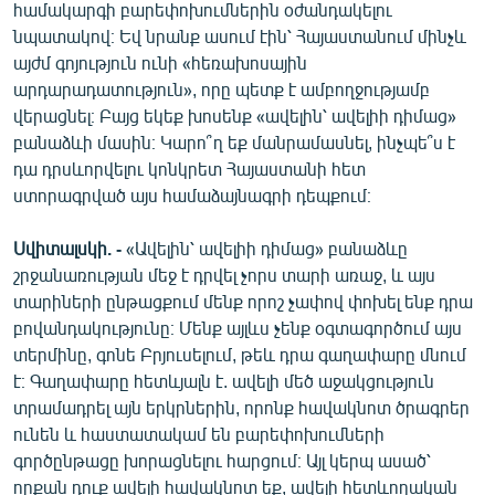
համակարգի բարեփոխումներին օժանդակելու
նպատակով։ Եվ նրանք ասում էին՝ Հայաստանում մինչև
այժմ գոյություն ունի «հեռախոսային
արդարադատություն», որը պետք է ամբողջությամբ
վերացնել։ Բայց եկեք խոսենք «ավելին՝ ավելիի դիմաց»
բանաձևի մասին։ Կարո՞ղ եք մանրամասնել, ինչպե՞ս է
դա դրսևորվելու կոնկրետ Հայաստանի հետ
ստորագրված այս համաձայնագրի դեպքում։
Սվիտալսկի. -
«Ավելին՝ ավելիի դիմաց» բանաձևը
շրջանառության մեջ է դրվել չորս տարի առաջ, և այս
տարիների ընթացքում մենք որոշ չափով փոխել ենք դրա
բովանդակությունը։ Մենք այլևս չենք օգտագործում այս
տերմինը, գոնե Բրյուսելում, թեև դրա գաղափարը մնում
է։ Գաղափարը հետևյալն է. ավելի մեծ աջակցություն
տրամադրել այն երկրներին, որոնք հավակնոտ ծրագրեր
ունեն և հաստատակամ են բարեփոխումների
գործընթացը խորացնելու հարցում։ Այլ կերպ ասած՝
որքան դուք ավելի հավակնոտ եք, ավելի հետևողական