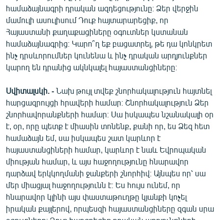
համաձայնագրի դրական ազդեցությունը։ Ձեր վերջին
մամուլի ասուլիսում Դուք հայտարարեցիք, որ
Հայաստանի քաղաքացիները օգուտներ կստանան
համաձայնագրից։ Կարո՞ղ եք բացատրել, թե դա կոնկրետ
ինչ դրսևորումներ կունենա և ինչ դրական արդյունքներ
կարող են դրանից ակնկալել հայաստանցիները։
Սվիտալսկի. -
Նախ թույլ տվեք շնորհակալություն հայտնել
հարցազրույցի հրավերի համար։ Շնորհակալություն Ձեր
շնորհավորանքների համար։ Սա իսկապես նշանակալի օր
է, օր, որը պետք է միասին տոնենք, քանի որ, ես Ձեզ հետ
համաձայն եմ, սա իսկապես շատ կարևոր է
հայաստանցիների համար, կարևոր է նաև Եվրոպական
միության համար, և այս հաջողությունը հնարավոր
դարձավ երկկողմանի ջանքերի շնորհիվ։ Այնպես որ՝ սա
մեր միացյալ հաջողությունն է։ Ես հույս ունեմ, որ
հնարավոր կլինի այս փաստաթուղթը կյանքի կոչել
իրական քայլերով, որպեսզի հայաստանցիները զգան սրա