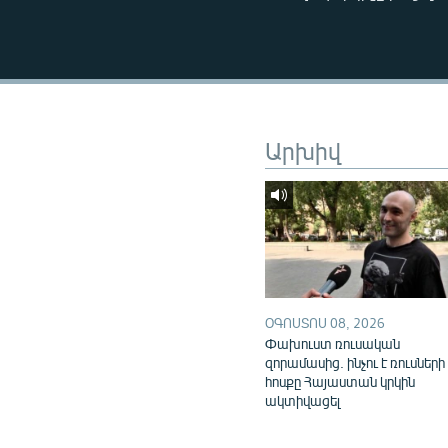
ՄԻՋԱԶԳԱՅԻՆ
ՄՇԱԿՈՒՅԹ
ՍՊՈՐՏ
ՄԵԿՆԱԲԱՆՈՒԹՅՈՒՆ
Արխիվ
ՏՏ ԵՒ ԻՆՏԵՐՆԵՏ
ԿՈՐՈՆԱՎԻՐՈՒՍ
ԱՐԽԻՎ
ՏԵՍԱՆՅՈՒԹԵՐ
ԲԱՆԱՎԵՃ
ՕԳՈՍՏՈՍ 08, 2026
ՁԳՏԵԼՈՎ ԼԱՎԱԳՈՒՅՆԻՆ
Փախուստ ռուսական
ՓՈԴՔԱՍԹ
զորամասից. ինչու է ռուսների
հոսքը Հայաստան կրկին
ակտիվացել