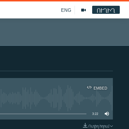
ՈՒՂԻՂ
ENG
EMBED
ble
3:22
Ուղիղ հղում