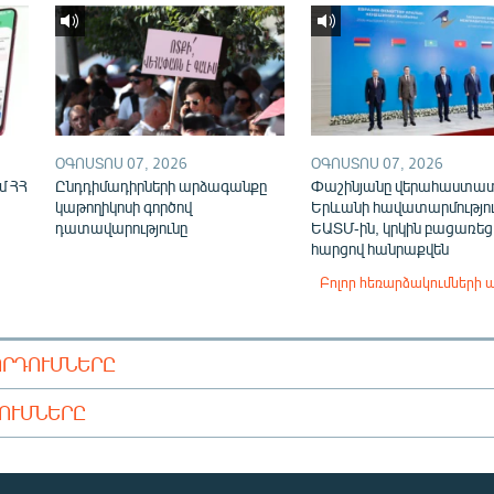
ՕԳՈՍՏՈՍ 07, 2026
ՕԳՈՍՏՈՍ 07, 2026
մ ՀՀ
Ընդդիմադիրների արձագանքը
Փաշինյանը վերահաստա
կաթողիկոսի գործով
Երևանի հավատարմությու
դատավարությունը
ԵԱՏՄ-ին, կրկին բացառեց
հարցով հանրաքվեն
Բոլոր հեռարձակումների 
ՈՐԴՈՒՄՆԵՐԸ
ԴՈՒՄՆԵՐԸ