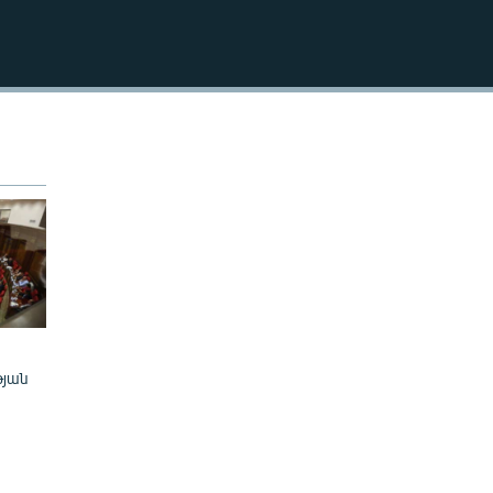
EMBED
թյան