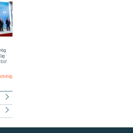
տեց
նը
 ԵՄ
արխիվը