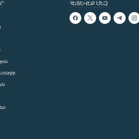
Ր
ՀԵՏԵՎԵՔ ՄԵԶ
ն
ն
յուն
 խնդիր
ան
նետ