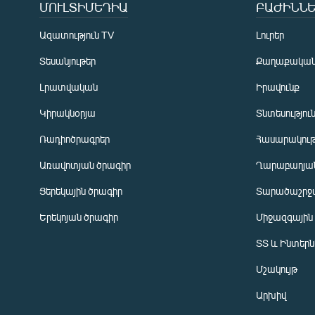
ՄՈՒԼՏԻՄԵԴԻԱ
ԲԱԺԻՆՆԵ
Ազատություն TV
Լուրեր
Տեսանյութեր
Քաղաքակա
Լրատվական
Իրավունք
Կիրակնօրյա
Տնտեսությու
Ռադիոծրագրեր
Հասարակութ
Առավոտյան ծրագիր
Ղարաբաղյան
Ցերեկային ծրագիր
Տարածաշրջ
Հայերեն
Երեկոյան ծրագիր
Միջազգային
English
ՏՏ և Ինտեր
Русский
Մշակույթ
ՀԵՏԵՎԵՔ ՄԵԶ
Արխիվ