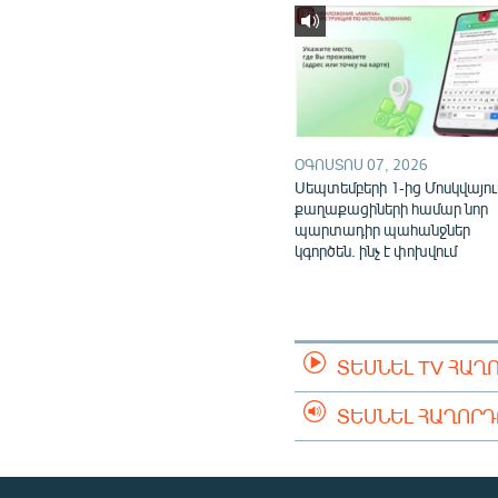
ՕԳՈՍՏՈՍ 07, 2026
Սեպտեմբերի 1-ից Մոսկվայու
քաղաքացիների համար նոր
պարտադիր պահանջներ
կգործեն. ինչ է փոխվում
ՏԵՍՆԵԼ TV ՀԱՂ
ՏԵՍՆԵԼ ՀԱՂՈՐ