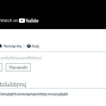
Հետևեք մեզ
Տպել
 գտնել հետևյալ բաժիններում
Միջազգային
թեմաներով
 կոալիցիոն բանակցությունները տապալվեցին