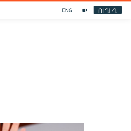
ՈՒՂԻՂ
ENG
ն