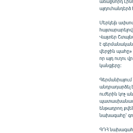
առաջնորդ Լին
այդուհանդերձ 
Մերկելն ափսո
հայտարարելով,
Վալտեր Շտայնմ
է գերմանական
վերջին պահը» 
որ այդ ուղու վ
կանցլերը:
Գերմանիայում 
անդրադարձել 
ուժերին կոչ ա
պատասխանատվ
ենթադրող քվեն
նախագահը՝ գոր
ԳԴՀ նախագահը