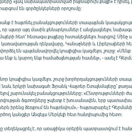
դները «լավ նախապատրաստված ինքնաբուխ քայլի» է դիմել, 
հարգում են գործընկերների որոշումը։
սանք է հայտնել բանակցությունների տապալման կապակցութ
 որ այսօր այդ մասին քննարկումներ է անցկացնելու նախա
այերի հետ՝ հետագա քայլերը հստակեցնելու հարցով: Մինչ այ
 կառավարության ղեկավարը, Կանաչների և Լիբերալների հե
փորձել են պայմանավորվել կոալիցիա կազմելու շուրջ։ «Մենք 
րա ենք և կարող ենք համաձայնության հասնել», - ասել է Գեր
նոր կոալիցիա կազմելու շուրջ խորհրդակցությունների տապ
է նաև երկրի նախագահ Ֆրանկ Վալտեր Շտայնմայերը՝ քաղ
նելով շարունակել բանակցությունները: «Ընտրությունների 
ության ձգտողները չպետք է խուսանավեն, երբ պատասխա
երն իրենց ձեռքում են հայտնվում»,- հայտարարել է Գերման
ծող կանցլեր Անգելա Մերկելի հետ հանդիպումից հետո:
 տեղեկացրել է, որ առաջիկա օրերին պատրաստվում է հան