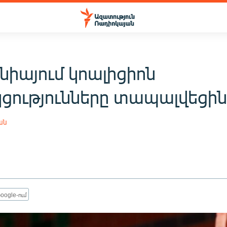
նիայում կոալիցիոն
ցությունները տապալվեցի
ան
oogle-ում