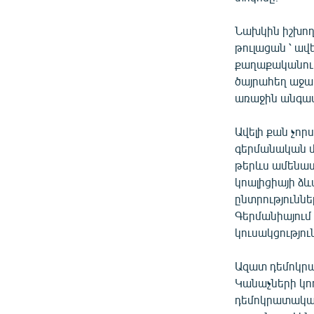
Նախկին իշխող
թուլացան ՝ ավ
քաղաքականու
ծայրահեղ աջակ
առաջին անգամ
Ավելի քան չոր
գերմանական մ
թերևս ամենասո
կոալիցիայի ձև
ընտրություննե
Գերմանիայում 
կուսակցություն
Ազատ դեմոկրա
Կանաչների կող
դեմոկրատական 