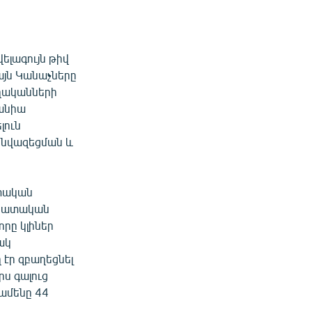
ելագույն թիվ
այն Կանաչները
ողականների
մանիա
լուն
 նվազեցման և
ատական
ոկրատական
որը կլիներ
ակ
 էր զբաղեցնել
րս գալուց
դամենը 44