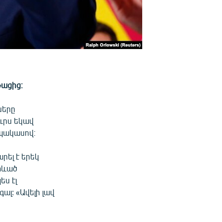
թացից։
ները
ւրս եկավ
 պակասով։
րել է երեկ
տևած
ես էլ
լ: «Ավելի լավ