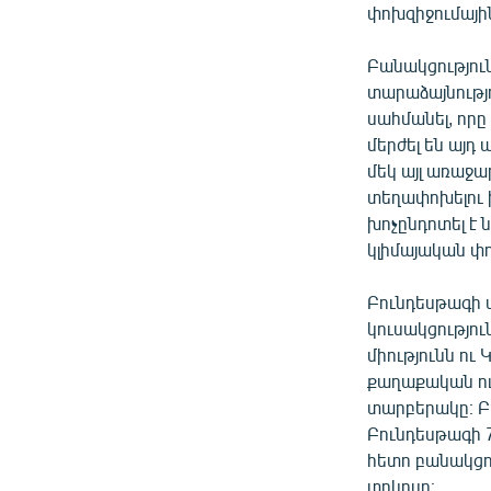
փոխզիջումային
Բանակցությու
տարաձայնությո
սահմանել, որը
մերժել են այ
մեկ այլ առաջ
տեղափոխելու 
խոչընդոտել է
կլիմայական փ
Բունդեսթագի 
կուսակցությո
միությունն ու
քաղաքական ու
տարբերակը։ Բա
Բունդեսթագի 7
հետո բանակցու
տոկոսը։