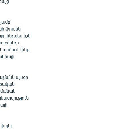
բայց
յամբ՝
գահ Ֆրանկ
դ, ինչպես նշել
տ «մինչև
կարծում էինք,
մանիայի
ալմանն այսօր
աքական
ժամանակ
նատվություն
իայի
դիպել