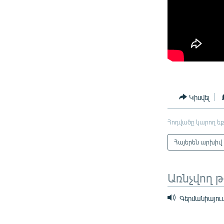
Կիսվել
Հոդվածը կարող եք
Հայերեն արխիվ
Առնչվող 
Գերմանիայում