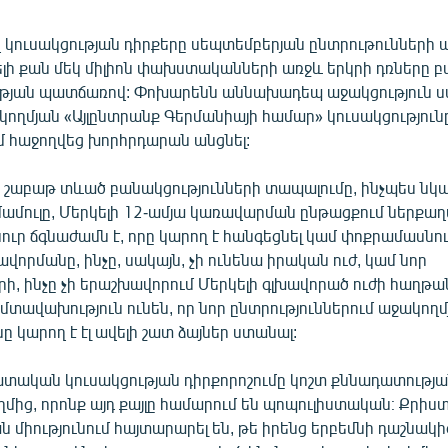
 կուսակցության դիրքերը սեպտեմբերյան ընտրութունների ա
ելի քան մեկ միլիոն փախստականների առջև երկրի դռները բ
թյան պատճառով: Փոխարենն աննախադեպ աջակցություն 
ողմյան «Այլընտրանք Գերմանիայի համար» կուսակցությունը
 հաջողվեց խորհրդարան անցնել:
ս շաբաթ տևած բանակցությունների տապալումը, ինչպես նկա
ամուլը, Մերկելի 12-ամյա կառավարման ընթացքում ներք
ւր ճգնաժամն է, որը կարող է հանգեցնել կամ փոքրամասնու
ավորմանը, ինչը, սակայն, չի ունենա իրական ուժ, կամ նոր
րի, ինչը չի երաշխավորում Մերկելի գլխավորած ուժի հաղթան
մտավախություն ունեն, որ նոր ընտրություններում աջակողմ
ը կարող է էլ ավելի շատ ձայներ ստանալ:
տական կուսակցության դիրքորոշումը կոշտ քննադատությա
մից, որոնք այդ քայլը համարում են պոպուլիստական։ Քրիս
միությունում հայտարարել են, թե իրենց երբեմնի դաշնակի