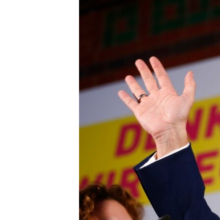
ՄԻՋԱԶԳԱՅԻՆ
ՄՇԱԿՈՒՅԹ
ՍՊՈՐՏ
ՄԵԿՆԱԲԱՆՈՒԹՅՈՒՆ
ՏՏ ԵՒ ԻՆՏԵՐՆԵՏ
ԿՈՐՈՆԱՎԻՐՈՒՍ
ԱՐԽԻՎ
ՏԵՍԱՆՅՈՒԹԵՐ
ԲԱՆԱՎԵՃ
ՁԳՏԵԼՈՎ ԼԱՎԱԳՈՒՅՆԻՆ
ՓՈԴՔԱՍԹ