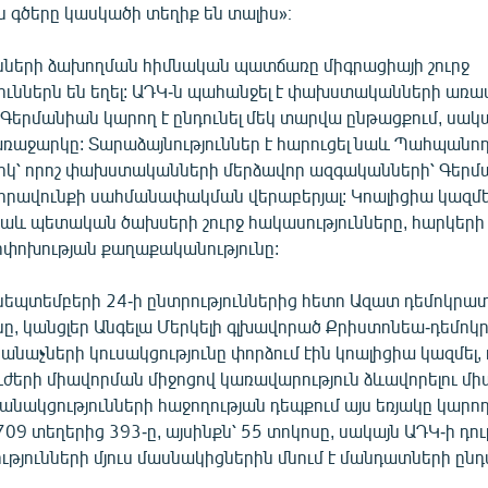
 գծերը կասկածի տեղիք են տալիս»։
նների ձախողման հիմնական պատճառը միգրացիայի շուրջ
ւններն են եղել: ԱԴԿ-ն պահանջել է փախստականների առավ
 Գերմանիան կարող է ընդունել մեկ տարվա ընթացքում, սակ
դ առաջարկը: Տարաձայնություններ է հարուցել նաև Պահպան
արկ՝ որոշ փախստականների մերձավոր ազգականների՝ Գեր
իրավունքի սահմանափակման վերաբերյալ: Կոալիցիա կազմե
 նաև պետական ծախսերի շուրջ հակասությունները, հարկերի
ոփոխության քաղաքականությունը:
սեպտեմբերի 24-ի ընտրություններից հետո Ազատ դեմոկր
ւնը, կանցլեր Անգելա Մերկելի գլխավորած Քրիստոնեա-դեմ
 Կանաչների կուսակցությունը փորձում էին կոալիցիա կազմել, 
ժերի միավորման միջոցով կառավարություն ձևավորելու մի
նակցությունների հաջողության դեպքում այս եռյակը կարող
09 տեղերից 393-ը, այսինքն՝ 55 տոկոսը, սակայն ԱԴԿ-ի դու
թյունների մյուս մասնակիցներին մնում է մանդատների ըն