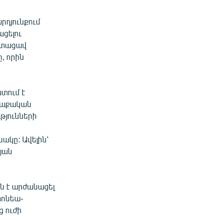
րդյունքում
ացելու
ստացավ
, որին
տում է
աղաքական
թյունների
ակը: Ավելին՝
յան
ն է արժանացել
տոնեա-
ց ուժի