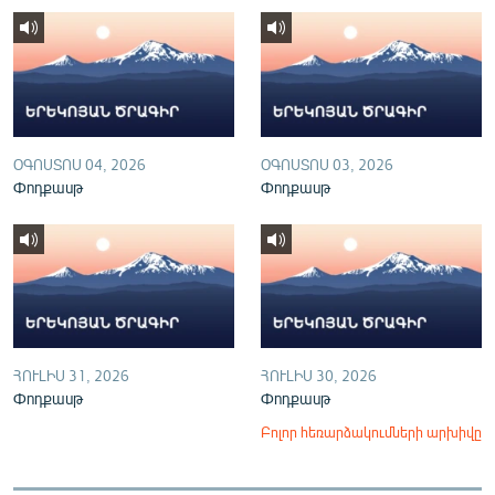
English
Русский
ՀԵՏԵՎԵՔ ՄԵԶ
ՕԳՈՍՏՈՍ 04, 2026
ՕԳՈՍՏՈՍ 03, 2026
Փոդքասթ
Փոդքասթ
«Ազատության» բոլոր կայքերը
ՀՈՒԼԻՍ 31, 2026
ՀՈՒԼԻՍ 30, 2026
Փոդքասթ
Փոդքասթ
Բոլոր հեռարձակումների արխիվը