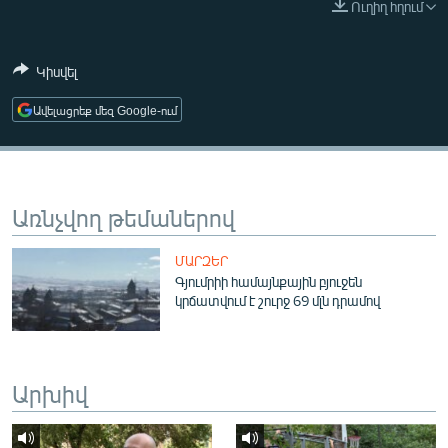
Ուղիղ հղում
ՄԻՋԱԶԳԱՅԻՆ
ՄՇԱԿՈՒՅԹ
Կիսվել
ՍՊՈՐՏ
Ավելացրեք մեզ Google-ում
ՄԵԿՆԱԲԱՆՈՒԹՅՈՒՆ
ՏՏ ԵՒ ԻՆՏԵՐՆԵՏ
ԿՈՐՈՆԱՎԻՐՈՒՍ
Առնչվող թեմաներով
ԱՐԽԻՎ
ՄԱՐԶԵՐ
ՏԵՍԱՆՅՈՒԹԵՐ
Գյումրիի համայնքային բյուջեն
կրճատվում է շուրջ 69 մլն դրամով
ԲԱՆԱՎԵՃ
ՁԳՏԵԼՈՎ ԼԱՎԱԳՈՒՅՆԻՆ
ՓՈԴՔԱՍԹ
Արխիվ
Հայերեն