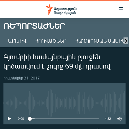
Մատչելիության
հղումներ
Անցնել
ՌԵՊՈՐՏԱԺՆԵՐ
հիմնական
ԱԶԱՏՈՒԹՅՈՒՆ TV
բովանդակությանը
ԱՐԽԻՎ
ՀՈԴՎԱԾՆԵՐ
ՀԱՂՈՐԴՄԱՆ ՄԱՍԻՆ
ՀԱՅԱՍՏԱՆ
Անցնել
հիմնական
ՔԱՂԱՔԱԿԱՆ
Գյումրիի համայնքային բյուջեն
մենյուին
ԸՆՏՐՈՒԹՅՈՒՆՆԵՐ 2026
Որոնում
կրճատվում է շուրջ 69 մլն դրամով
ԻՐԱՎՈՒՆՔ
հոկտեմբեր 31, 2017
ՀԱՍԱՐԱԿՈՒԹՅՈՒՆ
ՏՆՏԵՍՈՒԹՅՈՒՆ
ՂԱՐԱԲԱՂ
No media source currently available
ՊԱՏԵՐԱԶՄԻ 6 ՇԱԲԱԹՆԵՐԸ
0:00
4:32
ՏԱՐԱԾԱՇՐՋԱՆ