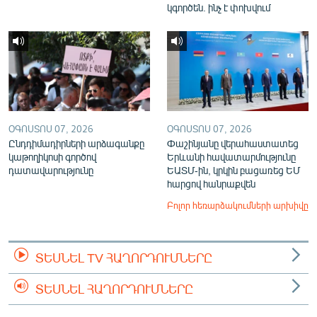
կգործեն. ինչ է փոխվում
ՕԳՈՍՏՈՍ 07, 2026
ՕԳՈՍՏՈՍ 07, 2026
Ընդդիմադիրների արձագանքը
Փաշինյանը վերահաստատեց
կաթողիկոսի գործով
Երևանի հավատարմությունը
դատավարությունը
ԵԱՏՄ-ին, կրկին բացառեց ԵՄ
հարցով հանրաքվեն
Բոլոր հեռարձակումների արխիվը
ՏԵՍՆԵԼ TV ՀԱՂՈՐԴՈՒՄՆԵՐԸ
ՏԵՍՆԵԼ ՀԱՂՈՐԴՈՒՄՆԵՐԸ