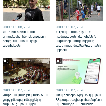
English
Русский
ՀԵՏԵՎԵՔ ՄԵԶ
ՕԳՈՍՏՈՍ 08, 2026
ՕԳՈՍՏՈՍ 07, 2026
Փախուստ ռուսական
«Օլիմպավան»-ը փակ է.
զորամասից. ինչու է ռուսների
հավաքականի մարզիկներն
հոսքը Հայաստան կրկին
աշխարհի առաջնությանը
ակտիվացել
պատրաստվում են Հրազդանի
կիրճում
«Ազատության» բոլոր կայքերը
ՕԳՈՍՏՈՍ 07, 2026
ՕԳՈՍՏՈՍ 07, 2026
Վարդևանյանի թեկնածության
Սեպտեմբերի 1-ից Մոսկվայում
շուրջ քննարկումները եկող
ՀՀ քաղաքացիների համար նոր
շաբաթ կշարունակվեն
պարտադիր պահանջներ