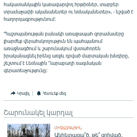
հակատանկային կառավարվող հրթիռներ, տարբեր
English
տրամաչափի ականանետեր ու նռնականետեր», - նշված է
Русский
հաղորդագրությունում:
ՀԵՏԵՎԵՔ ՄԵԶ
Պաշտպանության բանակի առաջապահ զորամասերը
լիարժեք վերահսկողություն են պահպանում
առաջնագծում և շարունակում վստահորեն
իրականացնել իրենց առջև դրված մարտական խնդիրը,
շեշտում է Լեռնային Ղարաբաղի ռազմական
գերատեսչությունը:
«Ազատության» բոլոր կայքերը
Կիսվել
Հետևեք մեզ
Շարունակել կարդալ
ՄԻՋԱԶԳԱՅԻՆ
Անհետացա՞ծ, թե՞ զոհված․