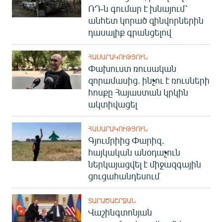
ՌԴ-ն գումար է խնայում՝
անհետ կորած զինվորներին
դասալիք գրանցելով
ՀԱՍԱՐԱԿՈՒԹՅՈՒՆ
Փախուստ ռուսական
զորամասից. ինչու է ռուսների
հոսքը Հայաստան կրկին
ակտիվացել
ՀԱՍԱՐԱԿՈՒԹՅՈՒՆ
Գյումրիից Փարիզ․
հայկական անօդաչուն
ներկայացվել է միջազգային
ցուցահանդեսում
ՏԱՐԱԾԱՇՐՋԱՆ
Վաշինգտոնյան