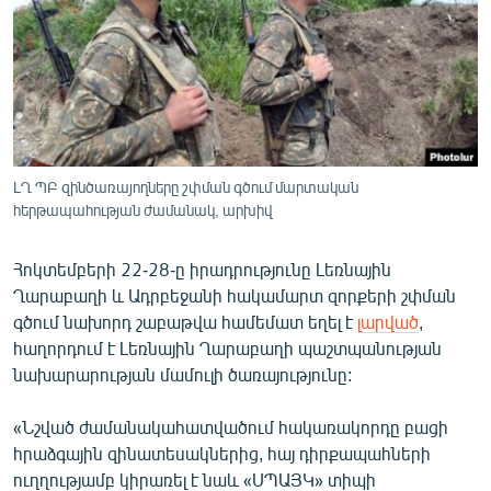
ՄԻՋԱԶԳԱՅԻՆ
ՄՇԱԿՈՒՅԹ
ՍՊՈՐՏ
ՄԵԿՆԱԲԱՆՈՒԹՅՈՒՆ
ՏՏ ԵՒ ԻՆՏԵՐՆԵՏ
ԼՂ ՊԲ զինծառայողները շփման գծում մարտական
հերթապահության ժամանակ, արխիվ
ԿՈՐՈՆԱՎԻՐՈՒՍ
ԱՐԽԻՎ
Հոկտեմբերի 22-28-ը իրադրությունը Լեռնային
ՏԵՍԱՆՅՈՒԹԵՐ
Ղարաբաղի և Ադրբեջանի հակամարտ զորքերի շփման
գծում նախորդ շաբաթվա համեմատ եղել է
լարված
,
ԲԱՆԱՎԵՃ
հաղորդում է Լեռնային Ղարաբաղի պաշտպանության
ՁԳՏԵԼՈՎ ԼԱՎԱԳՈՒՅՆԻՆ
նախարարության մամուլի ծառայությունը:
ՓՈԴՔԱՍԹ
«Նշված ժամանակահատվածում հակառակորդը բացի
հրաձգային զինատեսակներից, հայ դիրքապահների
Հայերեն
ուղղությամբ կիրառել է նաև «ՍՊԱՅԿ» տիպի