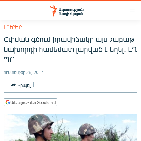
Մատչելիության
հղումներ
Անցնել
ԼՈՒՐԵՐ
հիմնական
ԱԶԱՏՈՒԹՅՈՒՆ TV
Շփման գծում իրավիճակը այս շաբաթ
բովանդակությանը
ՀԱՅԱՍՏԱՆ
Անցնել
նախորդի համեմատ լարված է եղել․ ԼՂ
հիմնական
ՔԱՂԱՔԱԿԱՆ
ՊԲ
մենյուին
ԸՆՏՐՈՒԹՅՈՒՆՆԵՐ 2026
Որոնում
հոկտեմբեր 28, 2017
ԻՐԱՎՈՒՆՔ
Կիսվել
ՀԱՍԱՐԱԿՈՒԹՅՈՒՆ
ՏՆՏԵՍՈՒԹՅՈՒՆ
Ավելացրեք մեզ Google-ում
ՂԱՐԱԲԱՂ
ՊԱՏԵՐԱԶՄԻ 6 ՇԱԲԱԹՆԵՐԸ
ՏԱՐԱԾԱՇՐՋԱՆ