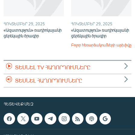
ՀՈԿՏԵՄԲԵՐ 29, 2025
ՀՈԿՏԵՄԲԵՐ 29, 2025
«Ազատություն» ռադիոկայանի
«Ազատություն» ռադիոկայանի
ցերեկային ծրագիր
ցերեկային ծրագիր
Բոլոր հեռարձակումների արխիվը
ՏԵՍՆԵԼ TV ՀԱՂՈՐԴՈՒՄՆԵՐԸ
ՏԵՍՆԵԼ ՀԱՂՈՐԴՈՒՄՆԵՐԸ
ՀԵՏԵՎԵՔ ՄԵԶ