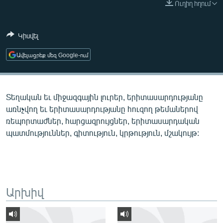
Ուղիղ հղում
ՄԻՋԱԶԳԱՅԻՆ
ՄՇԱԿՈՒՅԹ
Կիսվել
ՍՊՈՐՏ
Ավելացրեք մեզ Google-ում
ՄԵԿՆԱԲԱՆՈՒԹՅՈՒՆ
ՏՏ ԵՒ ԻՆՏԵՐՆԵՏ
Տեղական եւ միջազգային լուրեր, երիտասարդությանը
ԿՈՐՈՆԱՎԻՐՈՒՍ
առնչվող եւ երիտասարդությանը հուզող թեմաներով
ԱՐԽԻՎ
ռեպորտաժներ, հարցազրույցներ, երիտասարդական
պատմություններ, գիտություն, կրթություն, մշակույթ:
ՏԵՍԱՆՅՈՒԹԵՐ
ԲԱՆԱՎԵՃ
ՁԳՏԵԼՈՎ ԼԱՎԱԳՈՒՅՆԻՆ
ՓՈԴՔԱՍԹ
Արխիվ
Հայերեն