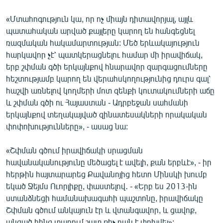
English
«Մտահոգություն կա, որ ոչ միայն դիտավորյալ, այլև
Русский
պատահական արված քայլերը կարող են հանգեցնել
ռազմական հակամարտության: Մեծ երևակայություն
ՀԵՏԵՎԵՔ ՄԵԶ
հարկավոր չէ՝ պատկերացնելու համար մի իրավիճակ,
երբ շփման գծի երկայնքով հնարավոր զարգացումները
հեշտությամբ կարող են վերահսկողությունից դուրս գալ՝
հաշվի առնելով կողմերի մոտ զենքի կուտակումների աճը
և շփման գծի ու Հայաստան - Ադրբեջան սահմանի
երկայնքով տեղակայված զինատեսակների որակական
«Ազատության» բոլոր կայքերը
փոփոխությունները», - ասաց նա:
«Շփման գծում իրավիճակի սրացման
հավանականությունը մեծացել է ավելի, քան երբևէ», - իր
հերթին հայտարարեց Քավանոյից հետո Մինսկի խումբ
եկած Ջեյմս Ուորլիքը, փաստելով․ - «Երբ ես 2013-ին
ստանձնեցի համանախագահի պաշտոնը, իրավիճակը
Շփման գծում անկայուն էր և վտանգավոր, և ցավոք,
անցած հինգ տարում շատ քիչ բան է փոխվել»: