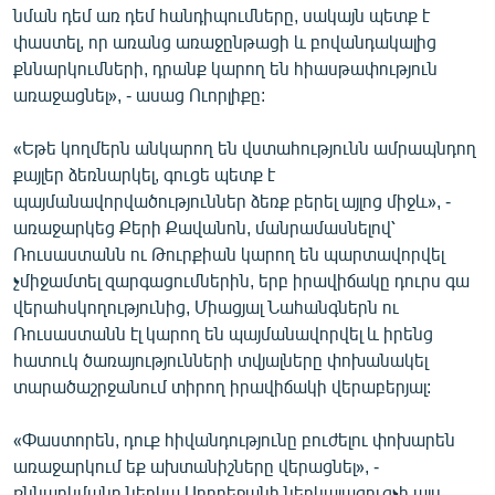
նման դեմ առ դեմ հանդիպումները, սակայն պետք է
փաստել, որ առանց առաջընթացի և բովանդակալից
քննարկումների, դրանք կարող են հիասթափություն
առաջացնել», - ասաց Ուորլիքը:
«Եթե կողմերն անկարող են վստահությունն ամրապնդող
քայլեր ձեռնարկել, գուցե պետք է
պայմանավորվածություններ ձեռք բերել այլոց միջև», -
առաջարկեց Քերի Քավանոն, մանրամասնելով՝
Ռուսաստանն ու Թուրքիան կարող են պարտավորվել
չմիջամտել զարգացումներին, երբ իրավիճակը դուրս գա
վերահսկողությունից, Միացյալ Նահանգներն ու
Ռուսաստանն էլ կարող են պայմանավորվել և իրենց
հատուկ ծառայությունների տվյալները փոխանակել
տարածաշրջանում տիրող իրավիճակի վերաբերյալ:
«Փաստորեն, դուք հիվանդությունը բուժելու փոխարեն
առաջարկում եք ախտանիշները վերացնել», -
քննարկմանը ներկա Ադրբեջանի ներկայացուցչի այս