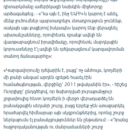
դիտարկմանը ամերիկացի նախկին միջնորդը
արձագանքեց․ - «Դա այն է, ինչ ԵԱՀԿ-ն կարող է անել,
մենք լուծումներ պարտադրելու մտադրություն չունենք,
սակայն այս քայլերով իսկապես կարող ենք վերացնել
ախտանշանները, որովհետև դրանք ավելի են
վատթարացնում իրավիճակը, որովհետև մարդկային
կորուստները է՛լ ավելի են դժվարացնում կարգավորման
տանող ճանապարհը»:
«Կարգավորումը դժվարին է, բայց՝ ոչ անհույս, կողմերի
մի քանի անգամ արդեն գրեթե հասել էին
համաձայնության, վերջինը՝ 2011 թվականին էր», - հիշեց
Ուորլիքը՝ ընդգծելով, որ ձախողված յուրաքանչյուր
շրջափուլից հետո կողմերն ի վերջո վերադարձել են
բանակցային սեղանի շուրջ, բայց երբեք չեն առաջարկել
հրաժարվել հիմնարար այն սկզբունքներից, որոնց շուրջ
ներկայումս էլ բանակցություններ են ընթանում: - «Դրանց
հաջորդականության ու մանրամասների շուրջ