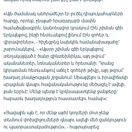
«Այն ժամանակ անհրաժեշտ էր լուծել դիպուկահարների
հարցը, որոնք, չնայած հրադադարի մասին
համաձայնագրին, կանոնավոր կրակում էին շփման գծի
երկայնքով, ինչի հետևանքով լինում էին զոհեր և
վիրավորներ», - հիշեցրեց նախկին համանախագահը՝
շարունակելով․ - «Այսօր շփման գծի երկայնքով
տեղակայված է ծանր զինտեխնիկա, այդ թվում՝
ականանետեր, նռնականետեր և հրետանի: Դրանց
կիրառման հետևանքով աճել է զոհերի թիվը, այդ թվում՝
խաղաղ բնակչության շրջանում: Սխալվելու և իրավիճակի
սրացման գնալու հավանականությունը մեծացել է ավելի,
քան երբևէ: Մենք պետք է կրկնապատկենք ջանքերը՝
հարատև խաղաղություն հաստատելու համար»:
«Ցավալին այն է, որ մենք այժմ կողմերի մոտ չենք
տեսնում փոխզիջումների գնալու ավելի մեծ ցանկություն
ու պատրաստակամություն», - հայտարարեց