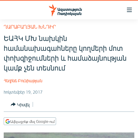
Մատչելիության
հղումներ
Անցնել
ՂԱՐԱԲԱՂՅԱՆ ԽՆԴԻՐ
հիմնական
ԱԶԱՏՈՒԹՅՈՒՆ TV
ԵԱՀԿ ՄԽ նախկին
բովանդակությանը
ՀԱՅԱՍՏԱՆ
Անցնել
համանախագահները կողմերի մոտ
հիմնական
ՔԱՂԱՔԱԿԱՆ
փոխզիջումների և համաձայնության
մենյուին
ԸՆՏՐՈՒԹՅՈՒՆՆԵՐ 2026
կամք չեն տեսնում
Որոնում
ԻՐԱՎՈՒՆՔ
Հեղինե Բունիաթյան
ՀԱՍԱՐԱԿՈՒԹՅՈՒՆ
հոկտեմբեր 19, 2017
ՏՆՏԵՍՈՒԹՅՈՒՆ
Կիսվել
ՂԱՐԱԲԱՂ
ՊԱՏԵՐԱԶՄԻ 6 ՇԱԲԱԹՆԵՐԸ
Ավելացրեք մեզ Google-ում
ՏԱՐԱԾԱՇՐՋԱՆ