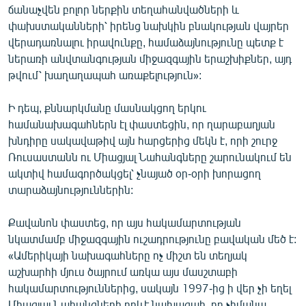
ճանաչվեն բոլոր ներքին տեղահանվածների և
փախստականների՝ իրենց նախկին բնակության վայրեր
վերադառնալու իրավունքը, համաձայնությունը պետք է
ներառի անվտանգության միջազգային երաշխիքներ, այդ
թվում՝ խաղաղապահ առաքելություն»:
Ի դեպ, քննարկմանը մասնակցող երկու
համանախագահներն էլ փաստեցին, որ ղարաբաղյան
խնդիրը սակավաթիվ այն հարցերից մեկն է, որի շուրջ
Ռուսաստանն ու Միացյալ Նահանգները շարունակում են
ակտիվ համագործակցել՝ չնայած օր-օրի խորացող
տարաձայնություններին:
Քավանոն փաստեց, որ այս հակամարտության
նկատմամբ միջազգային ուշադրությունը բավական մեծ է:
«Ամերիկայի նախագահները ոչ միշտ են տեղյակ
աշխարհի մյուս ծայրում առկա այս մասշտաբի
հակամարտություններից, սակայն 1997-ից ի վեր չի եղել
Միացյալ Նահանգների որևէ նախագահ, որ չիմանա