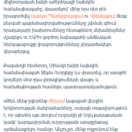
միջնորդական խմբի ամերիկացի նախկին
համանախագահը, փաստելով՝ մինչ օրս դեռ չեն
իրագործվել
Սանկտ Պետերբուրգում
ու
Վիեննայում
ձեռք
բերված պայմանավորվածությունները շփման գծում
հրադադարի խախտումները հետաքննող մեխանիզմներ
մշակելու ու ԵԱՀԿ գործող նախագահի անձնական
ներկայացուցչի լիազորությունները ընդարձակելու
վերաբերյալ:
Քավանոյի հետնորդ, Մինսկի խմբի նախկին
համանախագահ Ջեյմս Ուորլիքը ևս փաստեց, որ առայժմ
կողմերի մոտ չկա փոխզիջումների գնալու և
համաձայնության հասնելու պատրաստակամություն:
«Թեև մենք չգիտենք
Ժնևում
կայացած վերջին
երկխոսության մանրամասները, սակայն տպավորություն
է, որ այնտեղ այս փուլում ուղղակի չի եղել քաղաքական
կամք՝ կարգավորման ուղղությամբ առաջընթաց
արձանագրելու համար: Անշուշտ, մենք ողջունում ենք