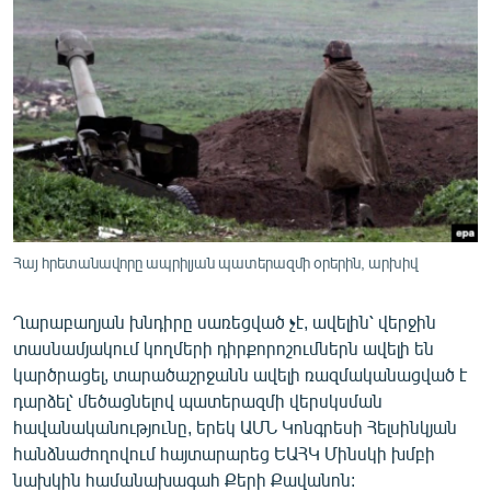
ՄԻՋԱԶԳԱՅԻՆ
ՄՇԱԿՈՒՅԹ
ՍՊՈՐՏ
ՄԵԿՆԱԲԱՆՈՒԹՅՈՒՆ
ՏՏ ԵՒ ԻՆՏԵՐՆԵՏ
ԿՈՐՈՆԱՎԻՐՈՒՍ
ԱՐԽԻՎ
Հայ հրետանավորը ապրիլյան պատերազմի օրերին, արխիվ
ՏԵՍԱՆՅՈՒԹԵՐ
Ղարաբաղյան խնդիրը սառեցված չէ, ավելին՝ վերջին
ԲԱՆԱՎԵՃ
տասնամյակում կողմերի դիրքորոշումներն ավելի են
ՁԳՏԵԼՈՎ ԼԱՎԱԳՈՒՅՆԻՆ
կարծրացել, տարածաշրջանն ավելի ռազմականացված է
դարձել՝ մեծացնելով պատերազմի վերսկսման
ՓՈԴՔԱՍԹ
հավանականությունը, երեկ ԱՄՆ Կոնգրեսի Հելսինկյան
հանձնաժողովում հայտարարեց ԵԱՀԿ Մինսկի խմբի
Հայերեն
նախկին համանախագահ Քերի Քավանոն: