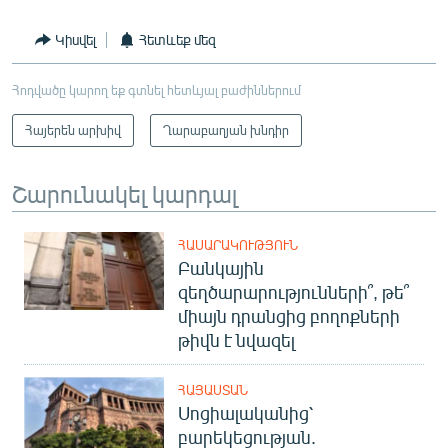
Կիսվել
Հետևեք մեզ
Հոդվածը կարող եք գտնել հետևյալ բաժիններում
Հայերեն արխիվ
Ղարաբաղյան խնդիր
Շարունակել կարդալ
ՀԱՍԱՐԱԿՈՒԹՅՈՒՆ
Բանկային
զեղծարարությունների՞, թե՞
միայն դրանցից բողոքների
թիվն է նվազել
ՀԱՅԱՍՏԱՆ
Սոցիալականից՝
բարեկեցության.