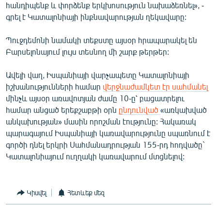
հանդիպենք և փորձենք երկխոսություն նախաձեռնել», -
English
գրել է Կատալոնիայի ինքնավարության ղեկավարը:
Русский
Պուջդեմոնի նամակի տեքստը այսօր հրապարակել են
Բարսելոնայում լույս տեսնող մի շարք թերթեր:
ՀԵՏԵՎԵՔ ՄԵԶ
Ավելի վաղ, Իսպանիայի վարչապետը Կատալոնիայի
իշխանությունների համար
վերջնաժամկետ էր սահմանել
մինչև այսօր առավոտյան ժամը 10-ը՝ բացատրելու
համար անցած երեքշաբթի օրն
ընդունված
«առկախված
«Ազատության» բոլոր կայքերը
անկախության» մասին որոշման էությունը: Հակառակ
պարագայում Իսպանիայի կառավարությունը սպառնում է
գործի դնել երկրի Սահմանադրության 155-րդ հոդվածը`
Կատալոնիայում ուղղակի կառավարում մտցնելով:
Կիսվել
Հետևեք մեզ