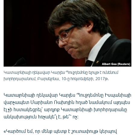
ՄԻՋԱԶԳԱՅԻՆ
ՄՇԱԿՈՒՅԹ
ՍՊՈՐՏ
ՄԵԿՆԱԲԱՆՈՒԹՅՈՒՆ
ՏՏ ԵՒ ԻՆՏԵՐՆԵՏ
ԿՈՐՈՆԱՎԻՐՈՒՍ
ԱՐԽԻՎ
Կատալոնիայի ղեկավար Կարլես Պուջդեմոնը ելույթ է ունենում
խորհրդարանում, Բարսելոնա, 10-ը հոկտեմբերի, 2017թ․
ՏԵՍԱՆՅՈՒԹԵՐ
ԲԱՆԱՎԵՃ
Կատալոնիայի ղեկավար Կարլես Պուջդեմոնը Իսպանիայի
վարչապետ Մարիանո Ռախոյին հղած նամակում այդպես
ՁԳՏԵԼՈՎ ԼԱՎԱԳՈՒՅՆԻՆ
էլ չի հստակեցրել` արդյոք Կատալոնիայի խորհրդարանը
ՓՈԴՔԱՍԹ
անկախություն հռչակե՞լ է, թե՞՝ ոչ:
Հայերեն
«Կարծում եմ, որ մենք պետք է շուտափույթ կերպով