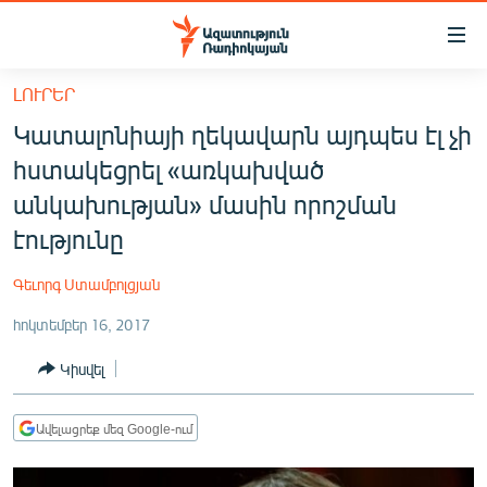
Մատչելիության
հղումներ
Անցնել
ԼՈՒՐԵՐ
հիմնական
ԱԶԱՏՈՒԹՅՈՒՆ TV
Կատալոնիայի ղեկավարն այդպես էլ չի
բովանդակությանը
ՀԱՅԱՍՏԱՆ
Անցնել
հստակեցրել «առկախված
հիմնական
ՔԱՂԱՔԱԿԱՆ
անկախության» մասին որոշման
մենյուին
ԸՆՏՐՈՒԹՅՈՒՆՆԵՐ 2026
էությունը
Որոնում
ԻՐԱՎՈՒՆՔ
Գեւորգ Ստամբոլցյան
ՀԱՍԱՐԱԿՈՒԹՅՈՒՆ
հոկտեմբեր 16, 2017
ՏՆՏԵՍՈՒԹՅՈՒՆ
Կիսվել
ՂԱՐԱԲԱՂ
ՊԱՏԵՐԱԶՄԻ 6 ՇԱԲԱԹՆԵՐԸ
Ավելացրեք մեզ Google-ում
ՏԱՐԱԾԱՇՐՋԱՆ