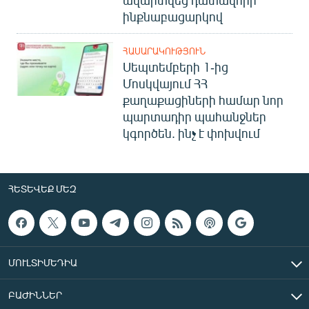
ինքնաբացարկով
ՀԱՍԱՐԱԿՈՒԹՅՈՒՆ
Սեպտեմբերի 1-ից
Մոսկվայում ՀՀ
քաղաքացիների համար նոր
պարտադիր պահանջներ
կգործեն. ինչ է փոխվում
ՀԵՏԵՎԵՔ ՄԵԶ
ՄՈՒԼՏԻՄԵԴԻԱ
ԲԱԺԻՆՆԵՐ