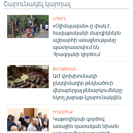
Շարունակել կարդալ
ՍՊՈՐՏ
«Օլիմպավան»-ը փակ է.
հավաքականի մարզիկներն
աշխարհի առաջնությանը
պատրաստվում են
Հրազդանի կիրճում
ՔԱՂԱՔԱԿԱՆ
ԱԺ փոխխոսնակի
ընդդիմադիր թեկնածուի
վերաբերյալ քննարկումները
եկող շաբաթ կշարունակվեն
ԻՐԱՎՈՒՆՔ
Կաթողիկոսի գործով
առաջին դատական նիստն
ավարտվեց դատավորի