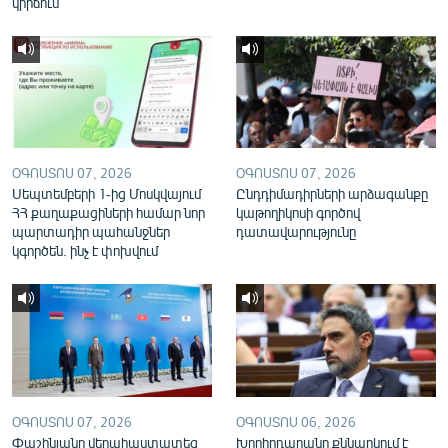
կիրճում
English
Русский
ՀԵՏԵՎԵՔ ՄԵԶ
ՕԳՈՍՏՈՍ 07, 2026
ՕԳՈՍՏՈՍ 07, 2026
Սեպտեմբերի 1-ից Մոսկվայում
Ընդդիմադիրների արձագանքը
ՀՀ քաղաքացիների համար նոր
կաթողիկոսի գործով
պարտադիր պահանջներ
դատավարությունը
«Ազատության» բոլոր կայքերը
կգործեն. ինչ է փոխվում
ՕԳՈՍՏՈՍ 07, 2026
ՕԳՈՍՏՈՍ 06, 2026
Փաշինյանը վերահաստատեց
Խորհրդարանը քննարկում է