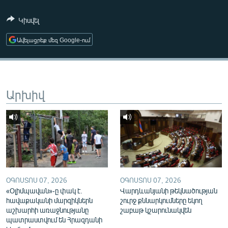
ՄԻՋԱԶԳԱՅԻՆ
Կիսվել
ՄՇԱԿՈՒՅԹ
Ավելացրեք մեզ Google-ում
ՍՊՈՐՏ
ՄԵԿՆԱԲԱՆՈՒԹՅՈՒՆ
ՏՏ ԵՒ ԻՆՏԵՐՆԵՏ
Արխիվ
ԿՈՐՈՆԱՎԻՐՈՒՍ
ԱՐԽԻՎ
ՏԵՍԱՆՅՈՒԹԵՐ
ԲԱՆԱՎԵՃ
ՁԳՏԵԼՈՎ ԼԱՎԱԳՈՒՅՆԻՆ
ՕԳՈՍՏՈՍ 07, 2026
ՕԳՈՍՏՈՍ 07, 2026
«Օլիմպավան»-ը փակ է.
Վարդևանյանի թեկնածության
ՓՈԴՔԱՍԹ
հավաքականի մարզիկներն
շուրջ քննարկումները եկող
աշխարհի առաջնությանը
շաբաթ կշարունակվեն
Հայերեն
պատրաստվում են Հրազդանի