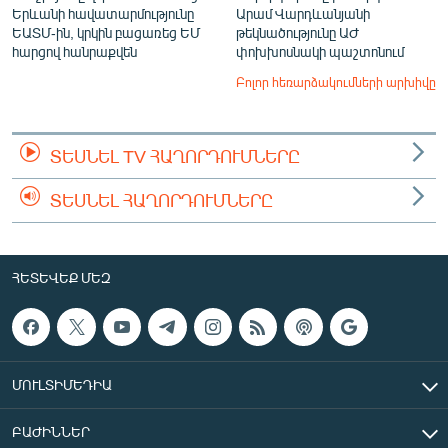
Երևանի հավատարմությունը
Արամ Վարդևանյանի
ԵԱՏՄ-ին, կրկին բացառեց ԵՄ
թեկնածությունը ԱԺ
հարցով հանրաքվեն
փոխխոսնակի պաշտոնում
Բոլոր հեռարձակումների արխիվը
ՏԵՍՆԵԼ TV ՀԱՂՈՐԴՈՒՄՆԵՐԸ
ՏԵՍՆԵԼ ՀԱՂՈՐԴՈՒՄՆԵՐԸ
ՀԵՏԵՎԵՔ ՄԵԶ
ՄՈՒԼՏԻՄԵԴԻԱ
ԲԱԺԻՆՆԵՐ