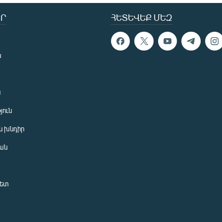
Ր
ՀԵՏԵՎԵՔ ՄԵԶ
ն
ն
յուն
 խնդիր
ան
նետ