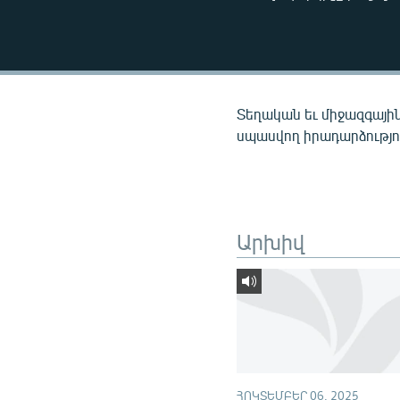
ՄԻՋԱԶԳԱՅԻՆ
ՄՇԱԿՈՒՅԹ
ՍՊՈՐՏ
ՄԵԿՆԱԲԱՆՈՒԹՅՈՒՆ
Տեղական եւ միջազգային
ՏՏ ԵՒ ԻՆՏԵՐՆԵՏ
սպասվող իրադարձությու
ԿՈՐՈՆԱՎԻՐՈՒՍ
ԱՐԽԻՎ
ՏԵՍԱՆՅՈՒԹԵՐ
Արխիվ
ԲԱՆԱՎԵՃ
ՁԳՏԵԼՈՎ ԼԱՎԱԳՈՒՅՆԻՆ
ՓՈԴՔԱՍԹ
ՀՈԿՏԵՄԲԵՐ 06, 2025