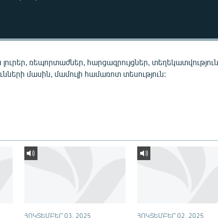
 լուրեր, ռեպորտաժներ, հարցազրույցներ, տեղեկատվությու
նների մասին, մամուլի համառոտ տեսություն:
ՀՈԿՏԵՄԲԵՐ 03, 2025
ՀՈԿՏԵՄԲԵՐ 02, 2025