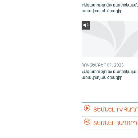
«Ազատություն» ռադիոկայա
առավոտյան ծրագիր
ՀՈԿՏԵՄԲԵՐ 01, 2025
«Ազատություն» ռադիոկայա
առավոտյան ծրագիր
ՏԵՍՆԵԼ TV ՀԱՂ
ՏԵՍՆԵԼ ՀԱՂՈՐ