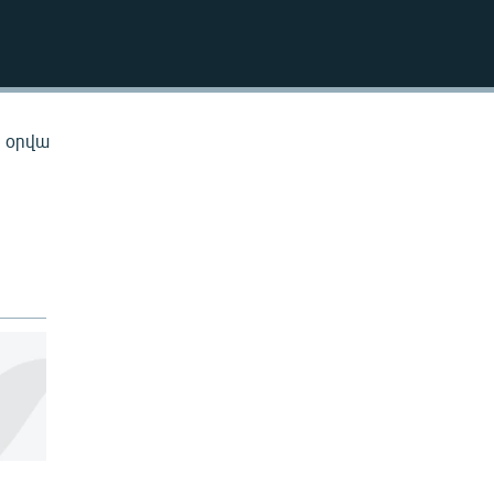
EMBED
ն օրվա