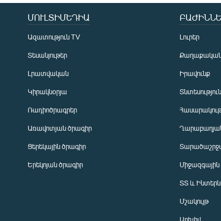
ՄՈՒԼՏԻՄԵԴԻԱ
ԲԱԺԻՆՆԵ
Ազատություն TV
Լուրեր
Տեսանյութեր
Քաղաքակա
Լրատվական
Իրավունք
Կիրակնօրյա
Տնտեսությու
Ռադիոծրագրեր
Հասարակութ
Առավոտյան ծրագիր
Ղարաբաղյան
Ցերեկային ծրագիր
Տարածաշրջ
Հայերեն
Երեկոյան ծրագիր
Միջազգային
English
ՏՏ և Ինտեր
Русский
Մշակույթ
ՀԵՏԵՎԵՔ ՄԵԶ
Արխիվ