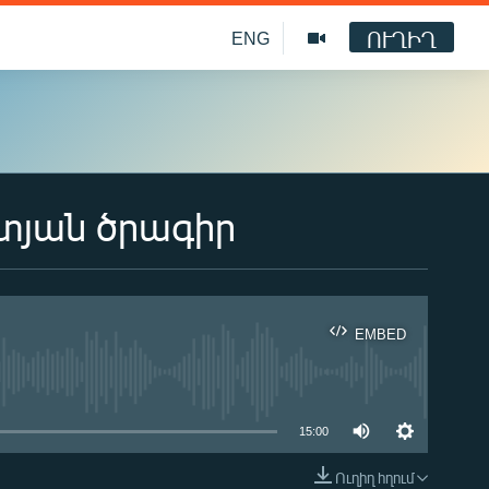
ՈՒՂԻՂ
ENG
տյան ծրագիր
EMBED
ble
15:00
Ուղիղ հղում