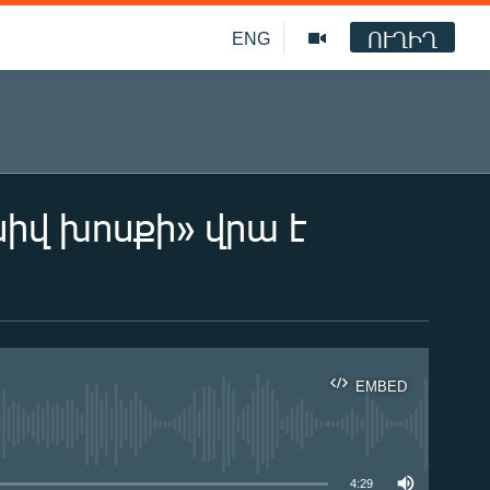
ՈՒՂԻՂ
ENG
իվ խոսքի» վրա է
EMBED
ble
4:29