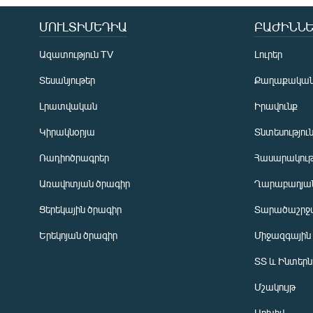
ՄՈՒԼՏԻՄԵԴԻԱ
ԲԱԺԻՆՆԵ
Ազատություն TV
Լուրեր
Տեսանյութեր
Քաղաքակա
Լրատվական
Իրավունք
Կիրակնօրյա
Տնտեսությու
Ռադիոծրագրեր
Հասարակութ
Առավոտյան ծրագիր
Ղարաբաղյան
Ցերեկային ծրագիր
Տարածաշրջ
Հայերեն
Երեկոյան ծրագիր
Միջազգային
English
ՏՏ և Ինտեր
Русский
Մշակույթ
ՀԵՏԵՎԵՔ ՄԵԶ
Արխիվ