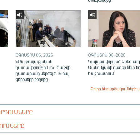
ՕԳՈՍՏՈՍ 06, 2026
ՕԳՈՍՏՈՍ 06, 2026
«Սա քաղաքական
Կալանավորված Արեգնազ
դատավորություն է». Բաքվի
Մանուկյանի դստեր հետ հ
դատարանը մերժել է 15 հայ
է աշխատում
գերիների բողոքը
Բոլոր հեռարձակումների 
ՈՐԴՈՒՄՆԵՐԸ
ԴՈՒՄՆԵՐԸ