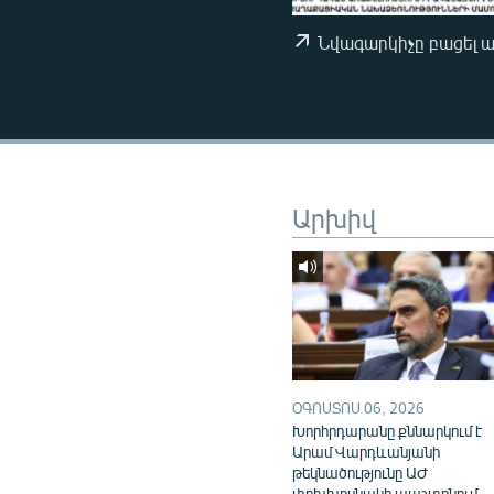
ՄԻՋԱԶԳԱՅԻՆ
ՄՇԱԿՈՒՅԹ
Նվագարկիչը բացել 
ՍՊՈՐՏ
ՄԵԿՆԱԲԱՆՈՒԹՅՈՒՆ
ՏՏ ԵՒ ԻՆՏԵՐՆԵՏ
ԿՈՐՈՆԱՎԻՐՈՒՍ
Արխիվ
ԱՐԽԻՎ
ՏԵՍԱՆՅՈՒԹԵՐ
ԲԱՆԱՎԵՃ
ՁԳՏԵԼՈՎ ԼԱՎԱԳՈՒՅՆԻՆ
ՓՈԴՔԱՍԹ
ՕԳՈՍՏՈՍ 06, 2026
Խորհրդարանը քննարկում է
Արամ Վարդևանյանի
թեկնածությունը ԱԺ
փոխխոսնակի պաշտոնում