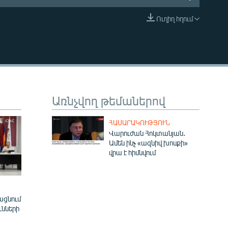
Ուղիղ հղում
EMBED
Առնչվող թեմաներով
ՀԱՍԱՐԱԿՈՒԹՅՈՒՆ
Վարուժան Հոկտանյան․
Ամեն ինչ «ազնիվ խոսքի»
վրա է հիմնվում
ացնում
ւնների