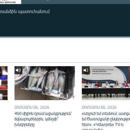
առանձին պատուհանում
ՕԳՈՍՏՈՍ 06, 2026
ՕԳՈՍՏՈՍ 06, 2026
450 միլիոն դրամ աջակցություն՝
«Առյուծ եմ տեսնում, ասոց
ձկնաբույծներին. կմեղմի՞
եմ Ծառուկյանի ընկերությո
խնդիրները
հետ». «Կենտրոն» TV-ն
տուգանվեց