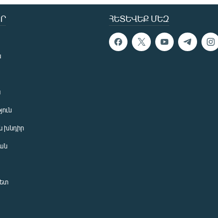
Ր
ՀԵՏԵՎԵՔ ՄԵԶ
ն
ն
յուն
 խնդիր
ան
նետ