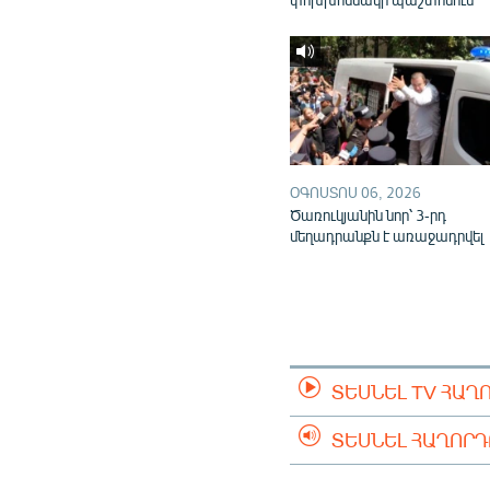
ՕԳՈՍՏՈՍ 06, 2026
Ծառուկյանին նոր՝ 3-րդ
մեղադրանքն է առաջադրվել
ՏԵՍՆԵԼ TV ՀԱՂ
ՏԵՍՆԵԼ ՀԱՂՈՐ