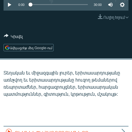
ՄԻՋԱԶԳԱՅԻՆ
0:00
30:00
ՄՇԱԿՈՒՅԹ
Ուղիղ հղում
ՍՊՈՐՏ
Կիսվել
ՄԵԿՆԱԲԱՆՈՒԹՅՈՒՆ
ՏՏ ԵՒ ԻՆՏԵՐՆԵՏ
Ավելացրեք մեզ Google-ում
ԿՈՐՈՆԱՎԻՐՈՒՍ
ԱՐԽԻՎ
Տեղական եւ միջազգային լուրեր, երիտասարդությանը
ՏԵՍԱՆՅՈՒԹԵՐ
առնչվող եւ երիտասարդությանը հուզող թեմաներով
ռեպորտաժներ, հարցազրույցներ, երիտասարդական
ԲԱՆԱՎԵՃ
պատմություններ, գիտություն, կրթություն, մշակույթ:
ՁԳՏԵԼՈՎ ԼԱՎԱԳՈՒՅՆԻՆ
ՓՈԴՔԱՍԹ
Հայերեն