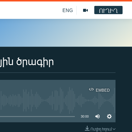
ՈՒՂԻՂ
ENG
յին ծրագիր
EMBED
ble
30:00
Ուղիղ հղում