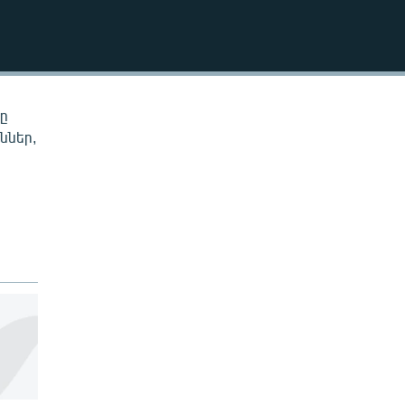
EMBED
նը
ններ,