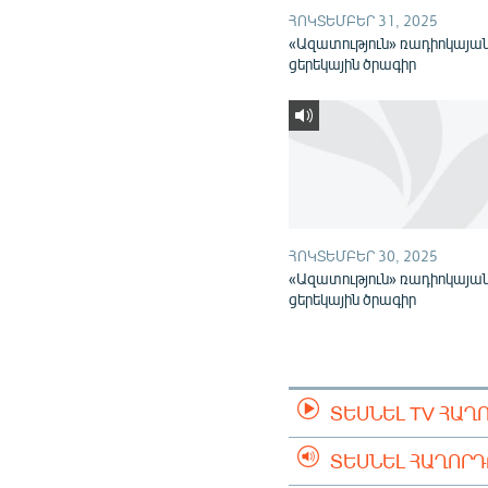
ՀՈԿՏԵՄԲԵՐ 31, 2025
«Ազատություն» ռադիոկայա
ցերեկային ծրագիր
ՀՈԿՏԵՄԲԵՐ 30, 2025
«Ազատություն» ռադիոկայա
ցերեկային ծրագիր
ՏԵՍՆԵԼ TV ՀԱՂ
ՏԵՍՆԵԼ ՀԱՂՈՐ