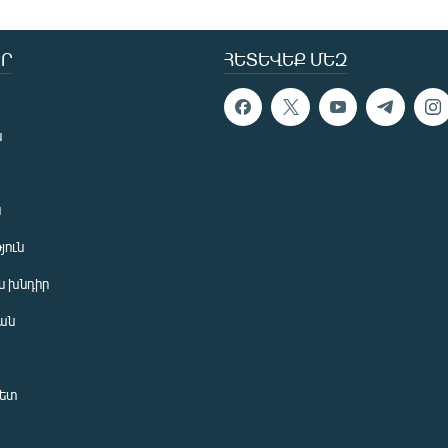
Ր
ՀԵՏԵՎԵՔ ՄԵԶ
ն
ն
յուն
 խնդիր
ան
նետ