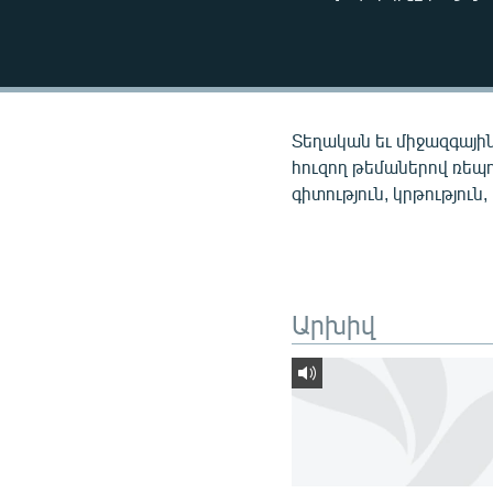
ՄԻՋԱԶԳԱՅԻՆ
ՄՇԱԿՈՒՅԹ
ՍՊՈՐՏ
ՄԵԿՆԱԲԱՆՈՒԹՅՈՒՆ
Տեղական եւ միջազգային
ՏՏ ԵՒ ԻՆՏԵՐՆԵՏ
հուզող թեմաներով ռեպ
գիտություն, կրթություն,
ԿՈՐՈՆԱՎԻՐՈՒՍ
ԱՐԽԻՎ
ՏԵՍԱՆՅՈՒԹԵՐ
Արխիվ
ԲԱՆԱՎԵՃ
ՁԳՏԵԼՈՎ ԼԱՎԱԳՈՒՅՆԻՆ
ՓՈԴՔԱՍԹ