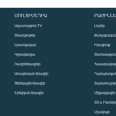
ՄՈՒԼՏԻՄԵԴԻԱ
ԲԱԺԻՆՆԵ
Ազատություն TV
Լուրեր
Տեսանյութեր
Քաղաքակա
Լրատվական
Իրավունք
Կիրակնօրյա
Տնտեսությու
Ռադիոծրագրեր
Հասարակութ
Առավոտյան ծրագիր
Ղարաբաղյան
Ցերեկային ծրագիր
Տարածաշրջ
Հայերեն
Երեկոյան ծրագիր
Միջազգային
English
ՏՏ և Ինտեր
Русский
Մշակույթ