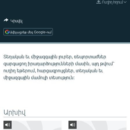
Ուղիղ հղում
ՄԻՋԱԶԳԱՅԻՆ
ՄՇԱԿՈՒՅԹ
Կիսվել
ՍՊՈՐՏ
Ավելացրեք մեզ Google-ում
ՄԵԿՆԱԲԱՆՈՒԹՅՈՒՆ
ՏՏ ԵՒ ԻՆՏԵՐՆԵՏ
Տեղական եւ միջազգային լուրեր, ռեպորտաժներ
ԿՈՐՈՆԱՎԻՐՈՒՍ
զարգացող իրադարձությունների մասին, այդ թվում՝
ԱՐԽԻՎ
ուղիղ եթերում, հարցազրույցներ, տեղական եւ
միջազգային մամուլի տեսություն:
ՏԵՍԱՆՅՈՒԹԵՐ
ԲԱՆԱՎԵՃ
ՁԳՏԵԼՈՎ ԼԱՎԱԳՈՒՅՆԻՆ
ՓՈԴՔԱՍԹ
Արխիվ
Հայերեն