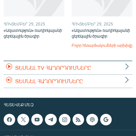
ՀՈԿՏԵՄԲԵՐ 29, 2025
ՀՈԿՏԵՄԲԵՐ 29, 2025
«Ազատություն» ռադիոկայանի
«Ազատություն» ռադիոկայանի
ցերեկային ծրագիր
ցերեկային ծրագիր
Բոլոր հեռարձակումների արխիվը
ՏԵՍՆԵԼ TV ՀԱՂՈՐԴՈՒՄՆԵՐԸ
ՏԵՍՆԵԼ ՀԱՂՈՐԴՈՒՄՆԵՐԸ
ՀԵՏԵՎԵՔ ՄԵԶ