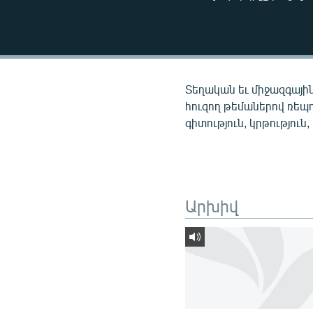
ՄԻՋԱԶԳԱՅԻՆ
ՄՇԱԿՈՒՅԹ
ՍՊՈՐՏ
ՄԵԿՆԱԲԱՆՈՒԹՅՈՒՆ
Տեղական եւ միջազգային
ՏՏ ԵՒ ԻՆՏԵՐՆԵՏ
հուզող թեմաներով ռեպ
գիտություն, կրթություն,
ԿՈՐՈՆԱՎԻՐՈՒՍ
ԱՐԽԻՎ
ՏԵՍԱՆՅՈՒԹԵՐ
Արխիվ
ԲԱՆԱՎԵՃ
ՁԳՏԵԼՈՎ ԼԱՎԱԳՈՒՅՆԻՆ
ՓՈԴՔԱՍԹ