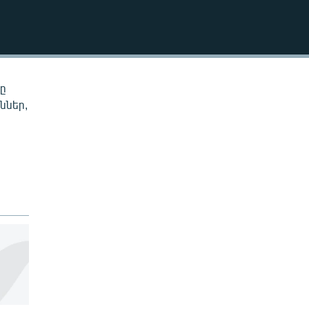
EMBED
նը
ններ,