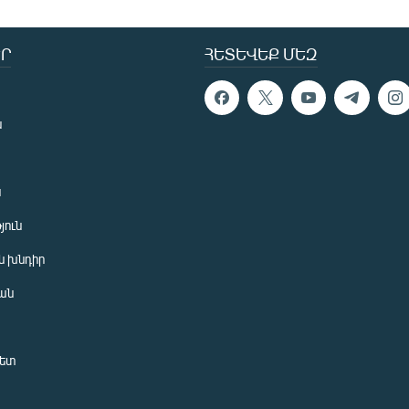
Ր
ՀԵՏԵՎԵՔ ՄԵԶ
ն
ն
յուն
 խնդիր
ան
նետ