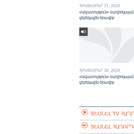
ՀՈԿՏԵՄԲԵՐ 31, 2025
«Ազատություն» ռադիոկայա
ցերեկային ծրագիր
ՀՈԿՏԵՄԲԵՐ 30, 2025
«Ազատություն» ռադիոկայա
ցերեկային ծրագիր
ՏԵՍՆԵԼ TV ՀԱՂ
ՏԵՍՆԵԼ ՀԱՂՈՐ