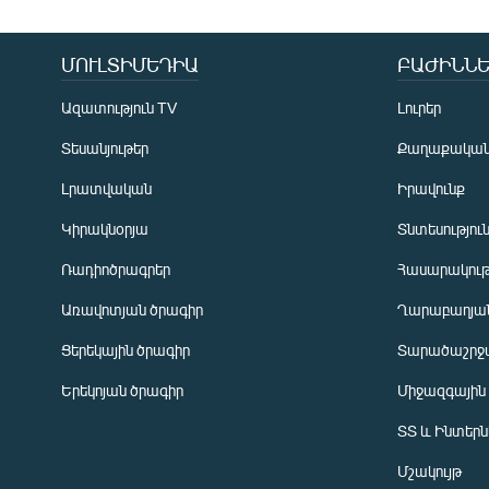
ՄՈՒԼՏԻՄԵԴԻԱ
ԲԱԺԻՆՆԵ
Ազատություն TV
Լուրեր
Տեսանյութեր
Քաղաքակա
Լրատվական
Իրավունք
Կիրակնօրյա
Տնտեսությու
Ռադիոծրագրեր
Հասարակութ
Առավոտյան ծրագիր
Ղարաբաղյան
Ցերեկային ծրագիր
Տարածաշրջ
Հայերեն
Երեկոյան ծրագիր
Միջազգային
English
ՏՏ և Ինտեր
Русский
Մշակույթ