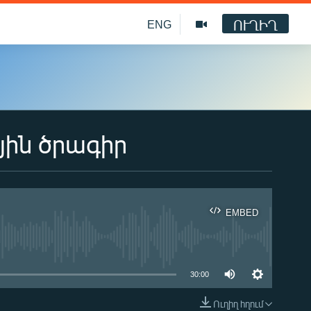
ՈՒՂԻՂ
ENG
յին ծրագիր
EMBED
ble
30:00
Ուղիղ հղում