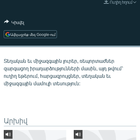
Ուղիղ հղում
ՄԻՋԱԶԳԱՅԻՆ
ՄՇԱԿՈՒՅԹ
Կիսվել
ՍՊՈՐՏ
Ավելացրեք մեզ Google-ում
ՄԵԿՆԱԲԱՆՈՒԹՅՈՒՆ
ՏՏ ԵՒ ԻՆՏԵՐՆԵՏ
Տեղական եւ միջազգային լուրեր, ռեպորտաժներ
ԿՈՐՈՆԱՎԻՐՈՒՍ
զարգացող իրադարձությունների մասին, այդ թվում՝
ԱՐԽԻՎ
ուղիղ եթերում, հարցազրույցներ, տեղական եւ
միջազգային մամուլի տեսություն:
ՏԵՍԱՆՅՈՒԹԵՐ
ԲԱՆԱՎԵՃ
ՁԳՏԵԼՈՎ ԼԱՎԱԳՈՒՅՆԻՆ
ՓՈԴՔԱՍԹ
Արխիվ
Հայերեն