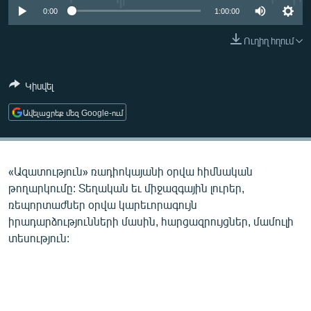
ՄԻՋԱԶԳԱՅԻՆ
0:00
1:00:00
ՄՇԱԿՈՒՅԹ
Ուղիղ հղում
ՍՊՈՐՏ
Կիսվել
ՄԵԿՆԱԲԱՆՈՒԹՅՈՒՆ
ՏՏ ԵՒ ԻՆՏԵՐՆԵՏ
Ավելացրեք մեզ Google-ում
ԿՈՐՈՆԱՎԻՐՈՒՍ
ԱՐԽԻՎ
«Ազատություն» ռադիոկայանի օրվա հիմնական
ՏԵՍԱՆՅՈՒԹԵՐ
թողարկումը: Տեղական եւ միջազգային լուրեր,
ռեպորտաժներ օրվա կարեւորագույն
ԲԱՆԱՎԵՃ
իրադարձությունների մասին, հարցազրույցներ, մամուլի
ՁԳՏԵԼՈՎ ԼԱՎԱԳՈՒՅՆԻՆ
տեսություն:
ՓՈԴՔԱՍԹ
Հայերեն