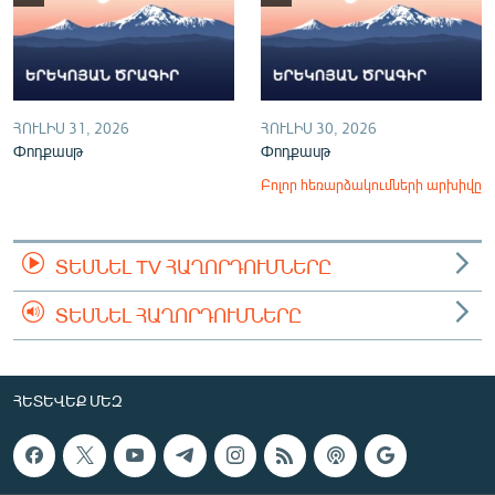
ՀՈՒԼԻՍ 31, 2026
ՀՈՒԼԻՍ 30, 2026
Փոդքասթ
Փոդքասթ
Բոլոր հեռարձակումների արխիվը
ՏԵՍՆԵԼ TV ՀԱՂՈՐԴՈՒՄՆԵՐԸ
ՏԵՍՆԵԼ ՀԱՂՈՐԴՈՒՄՆԵՐԸ
ՀԵՏԵՎԵՔ ՄԵԶ