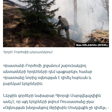
ՄԻՋԱԶԳԱՅԻՆ
ՄՇԱԿՈՒՅԹ
ՍՊՈՐՏ
ՄԵԿՆԱԲԱՆՈՒԹՅՈՒՆ
ՏՏ ԵՒ ԻՆՏԵՐՆԵՏ
ԿՈՐՈՆԱՎԻՐՈՒՍ
Հրդեհ՝ Բորժոմիի անտառներում
ԱՐԽԻՎ
Վրաստանի Բորժոմի շրջանում շարունակվող
ՏԵՍԱՆՅՈՒԹԵՐ
անտառների հրդեհների դեմ պայքարելու համար
ԲԱՆԱՎԵՃ
Վրաստանը նորից օգնության է դիմել հարևան և
բարեկամ երկրներին:
ՁԳՏԵԼՈՎ ԼԱՎԱԳՈՒՅՆԻՆ
ՓՈԴՔԱՍԹ
Ներքին գործերի նախարար Գիորգի Մարգվելաշվիլին
ասել է, որ այդ երկրների թվում Ռուսաստանը չկա:
«Օգնության խնդրանքով Թբիլիսին Մոսկվային չի դիմել», -
Հայերեն