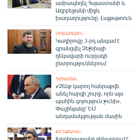
ամրապնդել Հայաստանի և
Ադրբեջանի միջև
խաղաղությունը. Լայթսթոուն
ՄԻՋԱԶԳԱՅԻՆ
Կադիրովը 3-րդ անգամ է
գրանցվել Չեչնիայի
ղեկավարի ուղղակի
ընտրություններում
ՀԱՅԱՍՏԱՆ
«Չենք կարող հանրաքվե
անել հարցի շուրջ, որն այս
պահին գոյություն չունի»․
Փաշինյանը՝ ԵՄ
անդամակցության մասին
ՔԱՂԱՔԱԿԱՆ
Խորհրդարանը քննարկում է