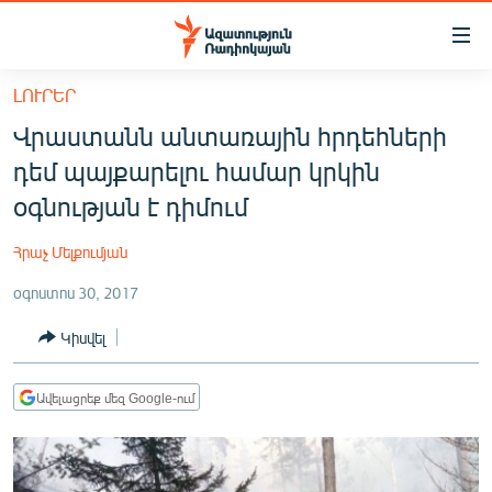
Մատչելիության
հղումներ
Անցնել
ԼՈՒՐԵՐ
հիմնական
ԱԶԱՏՈՒԹՅՈՒՆ TV
Վրաստանն անտառային հրդեհների
բովանդակությանը
ՀԱՅԱՍՏԱՆ
Անցնել
դեմ պայքարելու համար կրկին
հիմնական
ՔԱՂԱՔԱԿԱՆ
օգնության է դիմում
մենյուին
ԸՆՏՐՈՒԹՅՈՒՆՆԵՐ 2026
Որոնում
Հրաչ Մելքումյան
ԻՐԱՎՈՒՆՔ
օգոստոս 30, 2017
ՀԱՍԱՐԱԿՈՒԹՅՈՒՆ
Կիսվել
ՏՆՏԵՍՈՒԹՅՈՒՆ
ՂԱՐԱԲԱՂ
Ավելացրեք մեզ Google-ում
ՊԱՏԵՐԱԶՄԻ 6 ՇԱԲԱԹՆԵՐԸ
ՏԱՐԱԾԱՇՐՋԱՆ