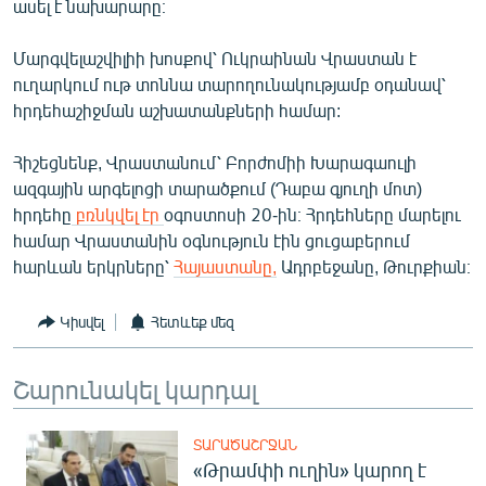
ասել է նախարարը։
English
Մարգվելաշվիլիի խոսքով՝ Ուկրաինան Վրաստան է
Русский
ուղարկում ութ տոննա տարողունակությամբ օդանավ՝
հրդեհաշիջման աշխատանքների համար:
ՀԵՏԵՎԵՔ ՄԵԶ
Հիշեցնենք, Վրաստանում՝ Բորժոմիի Խարագաուլի
ազգային արգելոցի տարածքում (Դաբա գյուղի մոտ)
հրդեհը
բռնկվել էր
օգոստոսի 20-ին։ Հրդեհները մարելու
համար Վրաստանին օգնություն էին ցուցաբերում
«Ազատության» բոլոր կայքերը
հարևան երկրները՝
Հայաստանը,
Ադրբեջանը, Թուրքիան։
Կիսվել
Հետևեք մեզ
Շարունակել կարդալ
ՏԱՐԱԾԱՇՐՋԱՆ
«Թրամփի ուղին» կարող է