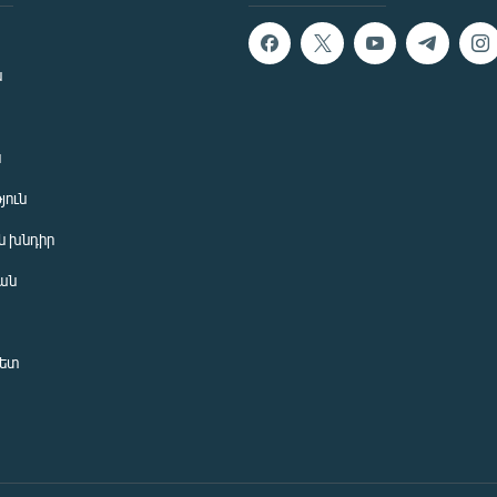
ն
ն
յուն
 խնդիր
ան
նետ