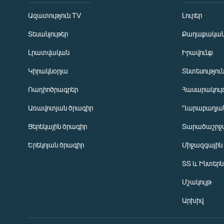
Ազատություն TV
Լուրեր
Տեսանյութեր
Քաղաքակա
Լրատվական
Իրավունք
Կիրակնօրյա
Տնտեսությու
Ռադիոծրագրեր
Հասարակութ
Առավոտյան ծրագիր
Ղարաբաղյան
Ցերեկային ծրագիր
Տարածաշրջ
Հայերեն
Երեկոյան ծրագիր
Միջազգային
English
ՏՏ և Ինտեր
Русский
Մշակույթ
ՀԵՏԵՎԵՔ ՄԵԶ
Արխիվ