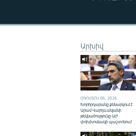
ՄԻՋԱԶԳԱՅԻՆ
ՄՇԱԿՈՒՅԹ
ՍՊՈՐՏ
ՄԵԿՆԱԲԱՆՈՒԹՅՈՒՆ
Արխիվ
ՏՏ ԵՒ ԻՆՏԵՐՆԵՏ
ԿՈՐՈՆԱՎԻՐՈՒՍ
ԱՐԽԻՎ
ՏԵՍԱՆՅՈՒԹԵՐ
ԲԱՆԱՎԵՃ
ՕԳՈՍՏՈՍ 06, 2026
ՁԳՏԵԼՈՎ ԼԱՎԱԳՈՒՅՆԻՆ
Խորհրդարանը քննարկում է
ՓՈԴՔԱՍԹ
Արամ Վարդևանյանի
թեկնածությունը ԱԺ
փոխխոսնակի պաշտոնում