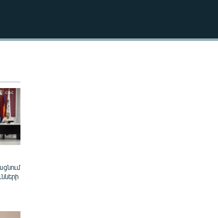
EMBED
ացնում
ւնների