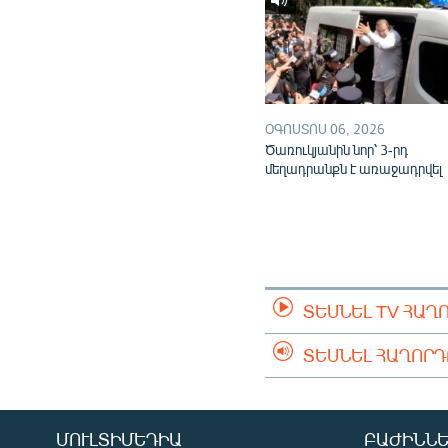
ՕԳՈՍՏՈՍ 06, 2026
Ծառուկյանին նոր՝ 3-րդ
մեղադրանքն է առաջադրվել
ՏԵՍՆԵԼ TV ՀԱՂ
ՏԵՍՆԵԼ ՀԱՂՈՐ
ՄՈՒԼՏԻՄԵԴԻԱ
ԲԱԺԻՆՆԵ