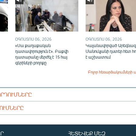
ՕԳՈՍՏՈՍ 06, 2026
ՕԳՈՍՏՈՍ 06, 2026
«Սա քաղաքական
Կալանավորված Արեգնազ
դատավորություն է». Բաքվի
Մանուկյանի դստեր հետ հ
դատարանը մերժել է 15 հայ
է աշխատում
գերիների բողոքը
Բոլոր հեռարձակումների 
ՈՐԴՈՒՄՆԵՐԸ
ԴՈՒՄՆԵՐԸ
Ր
ՀԵՏԵՎԵՔ ՄԵԶ