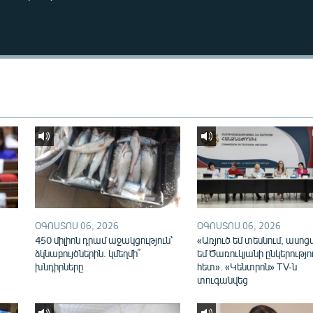
ՕԳՈՍՏՈՍ 06, 2026
ՕԳՈՍՏՈՍ 06, 2026
450 միլիոն դրամ աջակցություն՝
«Առյուծ եմ տեսնում, ասոց
ձկնաբույծներին. կմեղմի՞
եմ Ծառուկյանի ընկերությո
խնդիրները
հետ». «Կենտրոն» TV-ն
տուգանվեց