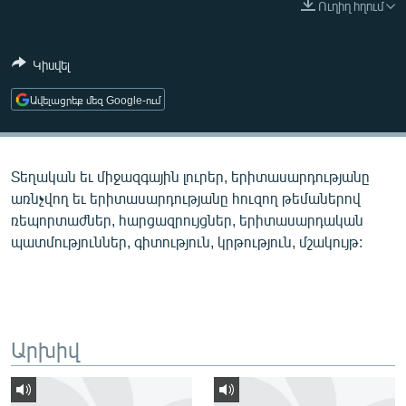
Ուղիղ հղում
ՄԻՋԱԶԳԱՅԻՆ
ՄՇԱԿՈՒՅԹ
Կիսվել
ՍՊՈՐՏ
Ավելացրեք մեզ Google-ում
ՄԵԿՆԱԲԱՆՈՒԹՅՈՒՆ
ՏՏ ԵՒ ԻՆՏԵՐՆԵՏ
Տեղական եւ միջազգային լուրեր, երիտասարդությանը
ԿՈՐՈՆԱՎԻՐՈՒՍ
առնչվող եւ երիտասարդությանը հուզող թեմաներով
ԱՐԽԻՎ
ռեպորտաժներ, հարցազրույցներ, երիտասարդական
պատմություններ, գիտություն, կրթություն, մշակույթ:
ՏԵՍԱՆՅՈՒԹԵՐ
ԲԱՆԱՎԵՃ
ՁԳՏԵԼՈՎ ԼԱՎԱԳՈՒՅՆԻՆ
ՓՈԴՔԱՍԹ
Արխիվ
Հայերեն