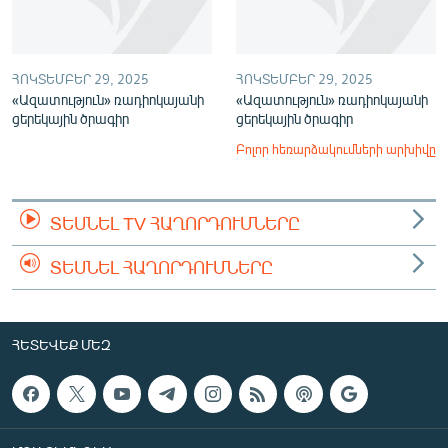
ՀՈԿՏԵՄԲԵՐ 29, 2025
ՀՈԿՏԵՄԲԵՐ 29, 2025
«Ազատություն» ռադիոկայանի
«Ազատություն» ռադիոկայանի
ցերեկային ծրագիր
ցերեկային ծրագիր
Բոլոր հեռարձակումների արխիվը
ՏԵՍՆԵԼ TV ՀԱՂՈՐԴՈՒՄՆԵՐԸ
ՏԵՍՆԵԼ ՀԱՂՈՐԴՈՒՄՆԵՐԸ
ՀԵՏԵՎԵՔ ՄԵԶ