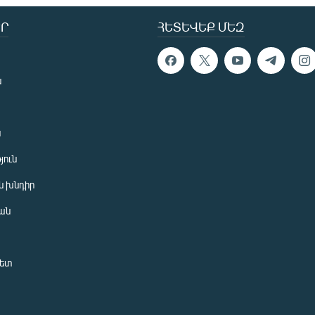
Ր
ՀԵՏԵՎԵՔ ՄԵԶ
ն
ն
յուն
 խնդիր
ան
նետ