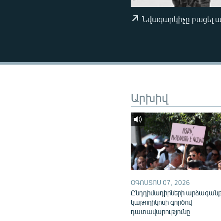
ՄԻՋԱԶԳԱՅԻՆ
ՄՇԱԿՈՒՅԹ
Նվագարկիչը բացել 
ՍՊՈՐՏ
ՄԵԿՆԱԲԱՆՈՒԹՅՈՒՆ
ՏՏ ԵՒ ԻՆՏԵՐՆԵՏ
ԿՈՐՈՆԱՎԻՐՈՒՍ
Արխիվ
ԱՐԽԻՎ
ՏԵՍԱՆՅՈՒԹԵՐ
ԲԱՆԱՎԵՃ
ՁԳՏԵԼՈՎ ԼԱՎԱԳՈՒՅՆԻՆ
ՓՈԴՔԱՍԹ
ՕԳՈՍՏՈՍ 07, 2026
Ընդդիմադիրների արձագան
կաթողիկոսի գործով
դատավարությունը