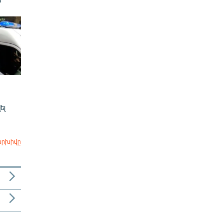
ել
արխիվը