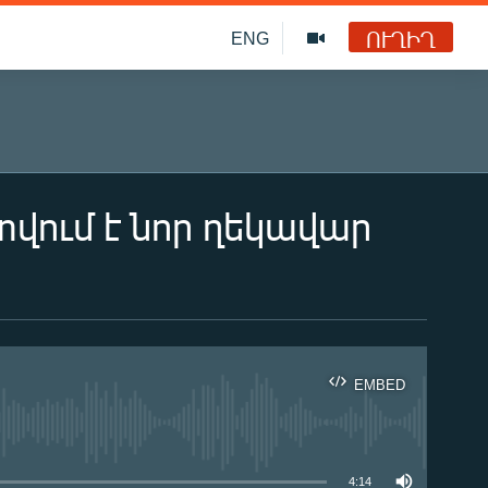
ՈՒՂԻՂ
ENG
վում է նոր ղեկավար
EMBED
ble
4:14