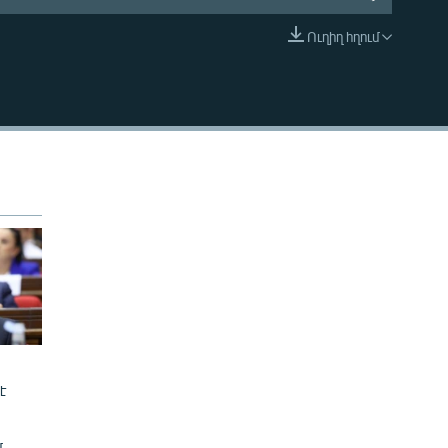
Ուղիղ հղում
EMBED
է
մ