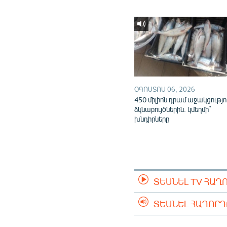
ՕԳՈՍՏՈՍ 06, 2026
450 միլիոն դրամ աջակցությո
ձկնաբույծներին. կմեղմի՞
խնդիրները
ՏԵՍՆԵԼ TV ՀԱՂ
ՏԵՍՆԵԼ ՀԱՂՈՐ