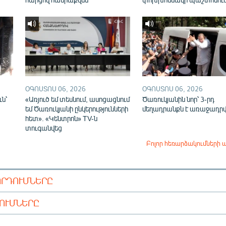
ՕԳՈՍՏՈՍ 06, 2026
ՕԳՈՍՏՈՍ 06, 2026
ւն՝
«Առյուծ եմ տեսնում, ասոցացնում
Ծառուկյանին նոր՝ 3-րդ
եմ Ծառուկյանի ընկերությունների
մեղադրանքն է առաջադրվ
հետ». «Կենտրոն» TV-ն
տուգանվեց
Բոլոր հեռարձակումների 
ՈՐԴՈՒՄՆԵՐԸ
ԴՈՒՄՆԵՐԸ