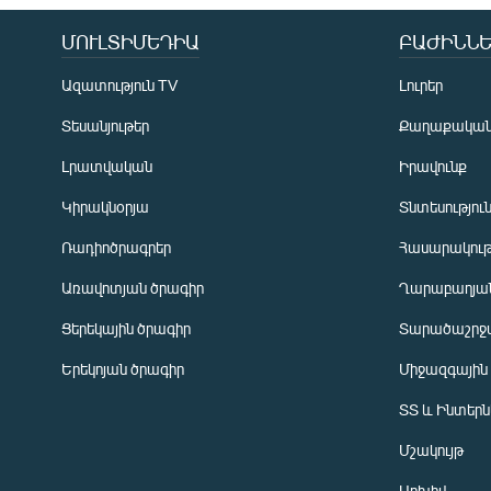
ՄՈՒԼՏԻՄԵԴԻԱ
ԲԱԺԻՆՆԵ
Ազատություն TV
Լուրեր
Տեսանյութեր
Քաղաքակա
Լրատվական
Իրավունք
Կիրակնօրյա
Տնտեսությու
Ռադիոծրագրեր
Հասարակութ
Առավոտյան ծրագիր
Ղարաբաղյան
Ցերեկային ծրագիր
Տարածաշրջ
Հայերեն
Երեկոյան ծրագիր
Միջազգային
English
ՏՏ և Ինտեր
Русский
Մշակույթ
ՀԵՏԵՎԵՔ ՄԵԶ
Արխիվ