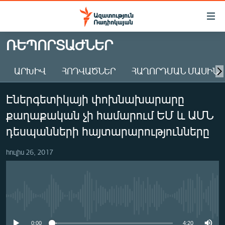
Մատչելիության
հղումներ
Անցնել
ՌԵՊՈՐՏԱԺՆԵՐ
հիմնական
ԱԶԱՏՈՒԹՅՈՒՆ TV
բովանդակությանը
ԱՐԽԻՎ
ՀՈԴՎԱԾՆԵՐ
ՀԱՂՈՐԴՄԱՆ ՄԱՍԻՆ
ՀԱՅԱՍՏԱՆ
Անցնել
հիմնական
ՔԱՂԱՔԱԿԱՆ
Էներգետիկայի փոխնախարարը
մենյուին
ԸՆՏՐՈՒԹՅՈՒՆՆԵՐ 2026
Որոնում
քաղաքական չի համարում ԵՄ և ԱՄՆ
ԻՐԱՎՈՒՆՔ
դեսպանների հայտարարությունները
ՀԱՍԱՐԱԿՈՒԹՅՈՒՆ
հուլիս 26, 2017
ՏՆՏԵՍՈՒԹՅՈՒՆ
ՂԱՐԱԲԱՂ
ՊԱՏԵՐԱԶՄԻ 6 ՇԱԲԱԹՆԵՐԸ
No media source currently available
ՏԱՐԱԾԱՇՐՋԱՆ
0:00
4:20