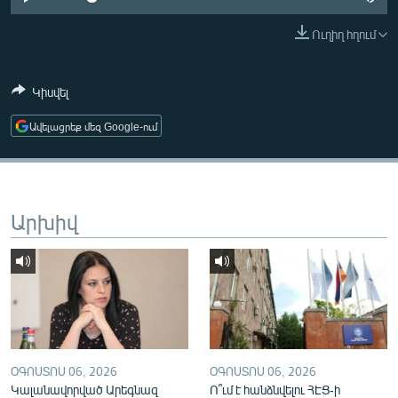
ՄԻՋԱԶԳԱՅԻՆ
Ուղիղ հղում
ՄՇԱԿՈՒՅԹ
ՍՊՈՐՏ
Կիսվել
ՄԵԿՆԱԲԱՆՈՒԹՅՈՒՆ
Ավելացրեք մեզ Google-ում
ՏՏ ԵՒ ԻՆՏԵՐՆԵՏ
ԿՈՐՈՆԱՎԻՐՈՒՍ
ԱՐԽԻՎ
Արխիվ
ՏԵՍԱՆՅՈՒԹԵՐ
ԲԱՆԱՎԵՃ
ՁԳՏԵԼՈՎ ԼԱՎԱԳՈՒՅՆԻՆ
ՓՈԴՔԱՍԹ
ՕԳՈՍՏՈՍ 06, 2026
ՕԳՈՍՏՈՍ 06, 2026
Հայերեն
Կալանավորված Արեգնազ
Ո՞ւմ է հանձնվելու ՀԷՑ-ի