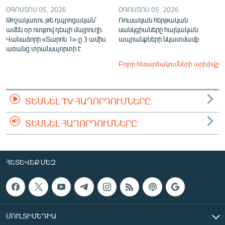
ՕԳՈՍՏՈՍ 05, 2026
ՕԳՈՍՏՈՍ 05, 2026
Թոշակառու թե դպրոցական՝
Ռուսական հերթական
ամեն օր ոտքով դեպի մայրուղի.
սանկցիաները հայկական
Վանաձորի «Տարոն 1»-ը 3 ամիս
ապրանքների նկատմամբ
առանց տրանսպորտի է
Բոլոր հեռարձակումների արխիվը
ՏԵՍՆԵԼ TV ՀԱՂՈՐԴՈՒՄՆԵՐԸ
ՏԵՍՆԵԼ ՀԱՂՈՐԴՈՒՄՆԵՐԸ
ՀԵՏԵՎԵՔ ՄԵԶ
ՄՈՒԼՏԻՄԵԴԻԱ