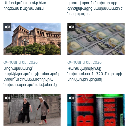
Մանուկյանի դստեր հետ
կառավարումը. նախարարը
English
հոգեբան է աշխատում
գործընթացից մանրամասներ է
ներկայացրել
Русский
ՀԵՏԵՎԵՔ ՄԵԶ
ՕԳՈՍՏՈՍ 05, 2026
ՕԳՈՍՏՈՍ 05, 2026
Սոցիալականից՝
Կառավարությունը
«Ազատության» բոլոր կայքերը
բարեկեցության. իշխանությունը
նախատեսում է 320 մլն դոլարի
փոխո՞ւմ է հանձնաժողովի և
նոր վարկեր վերցնել
նախարարության անվանումը