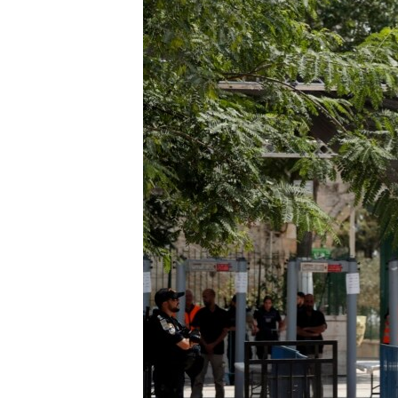
ՄԻՋԱԶԳԱՅԻՆ
ՄՇԱԿՈՒՅԹ
ՍՊՈՐՏ
ՄԵԿՆԱԲԱՆՈՒԹՅՈՒՆ
ՏՏ ԵՒ ԻՆՏԵՐՆԵՏ
ԿՈՐՈՆԱՎԻՐՈՒՍ
ԱՐԽԻՎ
ՏԵՍԱՆՅՈՒԹԵՐ
ԲԱՆԱՎԵՃ
ՁԳՏԵԼՈՎ ԼԱՎԱԳՈՒՅՆԻՆ
ՓՈԴՔԱՍԹ