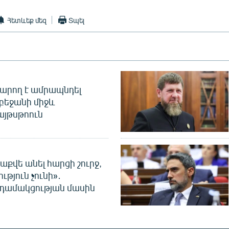
Հետևեք մեզ
Տպել
արող է ամրապնդել
բեջանի միջև
այթսթոուն
աքվե անել հարցի շուրջ,
ւթյուն չունի»․
նդամակցության մասին