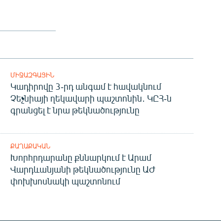
ՄԻՋԱԶԳԱՅԻՆ
Կադիրովը 3-րդ անգամ է հավակնում
Չեչնիայի ղեկավարի պաշտոնին․ ԿԸՀ-ն
գրանցել է նրա թեկնածությունը
ՔԱՂԱՔԱԿԱՆ
Խորհրդարանը քննարկում է Արամ
Վարդևանյանի թեկնածությունը ԱԺ
փոխխոսնակի պաշտոնում