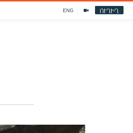
ՈՒՂԻՂ
ENG