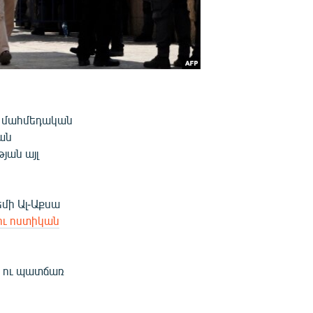
 մահմեդական
ան
յան այլ
եմի Ալ-Աքսա
ու ոստիկան
ն ու պատճառ