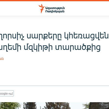
որսիչ սարքերը կհեռացվեն
աղեմի մզկիթի տարածքից
յան
oogle-ում