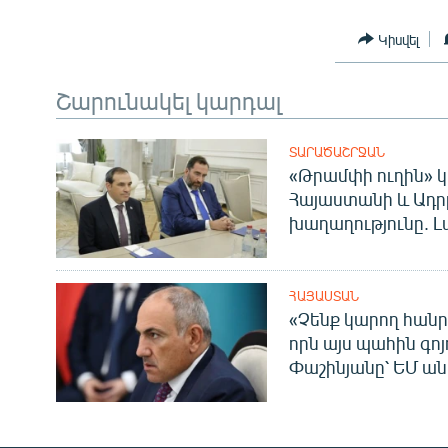
Կիսվել
Շարունակել կարդալ
ՏԱՐԱԾԱՇՐՋԱՆ
«Թրամփի ուղին» կ
Հայաստանի և Ադր
խաղաղությունը. Լ
ՀԱՅԱՍՏԱՆ
«Չենք կարող հանր
որն այս պահին գոյո
Փաշինյանը՝ ԵՄ ա