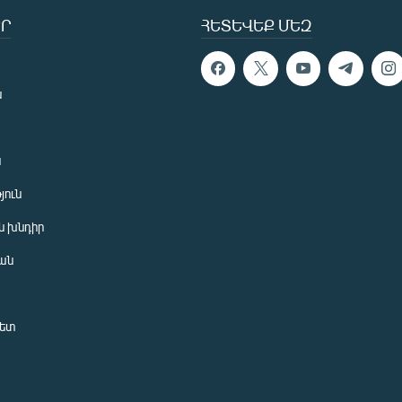
Ր
ՀԵՏԵՎԵՔ ՄԵԶ
ն
ն
յուն
 խնդիր
ան
նետ