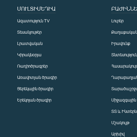
ՄՈՒԼՏԻՄԵԴԻԱ
ԲԱԺԻՆՆԵ
Ազատություն TV
Լուրեր
Տեսանյութեր
Քաղաքակա
Լրատվական
Իրավունք
Կիրակնօրյա
Տնտեսությու
Ռադիոծրագրեր
Հասարակութ
Առավոտյան ծրագիր
Ղարաբաղյան
Ցերեկային ծրագիր
Տարածաշրջ
Հայերեն
Երեկոյան ծրագիր
Միջազգային
English
ՏՏ և Ինտեր
Русский
Մշակույթ
ՀԵՏԵՎԵՔ ՄԵԶ
Արխիվ