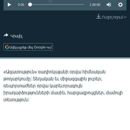
ՄԻՋԱԶԳԱՅԻՆ
0:00
1:00:00
ՄՇԱԿՈՒՅԹ
Ուղիղ հղում
ՍՊՈՐՏ
Կիսվել
ՄԵԿՆԱԲԱՆՈՒԹՅՈՒՆ
ՏՏ ԵՒ ԻՆՏԵՐՆԵՏ
Ավելացրեք մեզ Google-ում
ԿՈՐՈՆԱՎԻՐՈՒՍ
ԱՐԽԻՎ
«Ազատություն» ռադիոկայանի օրվա հիմնական
ՏԵՍԱՆՅՈՒԹԵՐ
թողարկումը: Տեղական եւ միջազգային լուրեր,
ռեպորտաժներ օրվա կարեւորագույն
ԲԱՆԱՎԵՃ
իրադարձությունների մասին, հարցազրույցներ, մամուլի
ՁԳՏԵԼՈՎ ԼԱՎԱԳՈՒՅՆԻՆ
տեսություն:
ՓՈԴՔԱՍԹ
Հայերեն