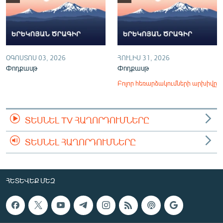
ՕԳՈՍՏՈՍ 03, 2026
ՀՈՒԼԻՍ 31, 2026
Փոդքասթ
Փոդքասթ
Բոլոր հեռարձակումների արխիվը
ՏԵՍՆԵԼ TV ՀԱՂՈՐԴՈՒՄՆԵՐԸ
ՏԵՍՆԵԼ ՀԱՂՈՐԴՈՒՄՆԵՐԸ
ՀԵՏԵՎԵՔ ՄԵԶ