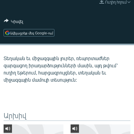
Ուղիղ հղում
ՄԻՋԱԶԳԱՅԻՆ
ՄՇԱԿՈՒՅԹ
Կիսվել
ՍՊՈՐՏ
Ավելացրեք մեզ Google-ում
ՄԵԿՆԱԲԱՆՈՒԹՅՈՒՆ
ՏՏ ԵՒ ԻՆՏԵՐՆԵՏ
Տեղական եւ միջազգային լուրեր, ռեպորտաժներ
ԿՈՐՈՆԱՎԻՐՈՒՍ
զարգացող իրադարձությունների մասին, այդ թվում՝
ԱՐԽԻՎ
ուղիղ եթերում, հարցազրույցներ, տեղական եւ
միջազգային մամուլի տեսություն:
ՏԵՍԱՆՅՈՒԹԵՐ
ԲԱՆԱՎԵՃ
ՁԳՏԵԼՈՎ ԼԱՎԱԳՈՒՅՆԻՆ
ՓՈԴՔԱՍԹ
Արխիվ
Հայերեն