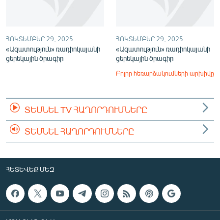
ՀՈԿՏԵՄԲԵՐ 29, 2025
ՀՈԿՏԵՄԲԵՐ 29, 2025
«Ազատություն» ռադիոկայանի
«Ազատություն» ռադիոկայանի
ցերեկային ծրագիր
ցերեկային ծրագիր
Բոլոր հեռարձակումների արխիվը
ՏԵՍՆԵԼ TV ՀԱՂՈՐԴՈՒՄՆԵՐԸ
ՏԵՍՆԵԼ ՀԱՂՈՐԴՈՒՄՆԵՐԸ
ՀԵՏԵՎԵՔ ՄԵԶ