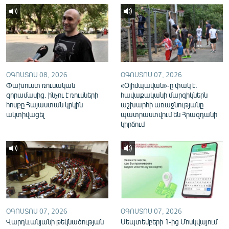
English
Русский
ՀԵՏԵՎԵՔ ՄԵԶ
ՕԳՈՍՏՈՍ 08, 2026
ՕԳՈՍՏՈՍ 07, 2026
Փախուստ ռուսական
«Օլիմպավան»-ը փակ է.
զորամասից. ինչու է ռուսների
հավաքականի մարզիկներն
հոսքը Հայաստան կրկին
աշխարհի առաջնությանը
ակտիվացել
պատրաստվում են Հրազդանի
«Ազատության» բոլոր կայքերը
կիրճում
ՕԳՈՍՏՈՍ 07, 2026
ՕԳՈՍՏՈՍ 07, 2026
Վարդևանյանի թեկնածության
Սեպտեմբերի 1-ից Մոսկվայում