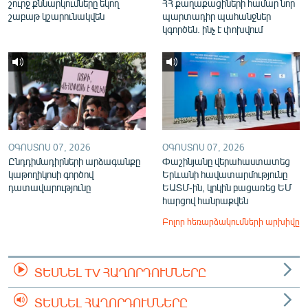
շուրջ քննարկումները եկող
ՀՀ քաղաքացիների համար նոր
շաբաթ կշարունակվեն
պարտադիր պահանջներ
կգործեն. ինչ է փոխվում
ՕԳՈՍՏՈՍ 07, 2026
ՕԳՈՍՏՈՍ 07, 2026
Ընդդիմադիրների արձագանքը
Փաշինյանը վերահաստատեց
կաթողիկոսի գործով
Երևանի հավատարմությունը
դատավարությունը
ԵԱՏՄ-ին, կրկին բացառեց ԵՄ
հարցով հանրաքվեն
Բոլոր հեռարձակումների արխիվը
ՏԵՍՆԵԼ TV ՀԱՂՈՐԴՈՒՄՆԵՐԸ
ՏԵՍՆԵԼ ՀԱՂՈՐԴՈՒՄՆԵՐԸ