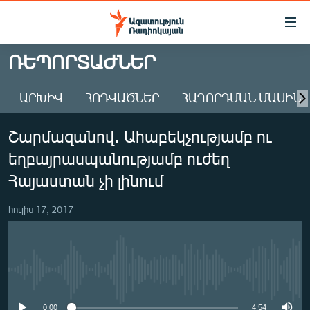
Մատչելիության
հղումներ
Անցնել
ՌԵՊՈՐՏԱԺՆԵՐ
հիմնական
ԱԶԱՏՈՒԹՅՈՒՆ TV
բովանդակությանը
ԱՐԽԻՎ
ՀՈԴՎԱԾՆԵՐ
ՀԱՂՈՐԴՄԱՆ ՄԱՍԻՆ
ՀԱՅԱՍՏԱՆ
Անցնել
հիմնական
ՔԱՂԱՔԱԿԱՆ
Շարմազանով․ Ահաբեկչությամբ ու
մենյուին
ԸՆՏՐՈՒԹՅՈՒՆՆԵՐ 2026
Որոնում
եղբայրասպանությամբ ուժեղ
ԻՐԱՎՈՒՆՔ
Հայաստան չի լինում
ՀԱՍԱՐԱԿՈՒԹՅՈՒՆ
հուլիս 17, 2017
ՏՆՏԵՍՈՒԹՅՈՒՆ
ՂԱՐԱԲԱՂ
ՊԱՏԵՐԱԶՄԻ 6 ՇԱԲԱԹՆԵՐԸ
No media source currently available
ՏԱՐԱԾԱՇՐՋԱՆ
0:00
4:54