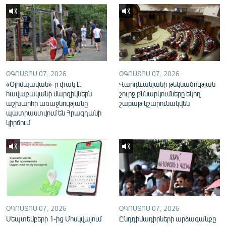
English
Русский
ՀԵՏԵՎԵՔ ՄԵԶ
ՕԳՈՍՏՈՍ 07, 2026
ՕԳՈՍՏՈՍ 07, 2026
«Օլիմպավան»-ը փակ է.
Վարդևանյանի թեկնածության
հավաքականի մարզիկներն
շուրջ քննարկումները եկող
աշխարհի առաջնությանը
շաբաթ կշարունակվեն
պատրաստվում են Հրազդանի
«Ազատության» բոլոր կայքերը
կիրճում
ՕԳՈՍՏՈՍ 07, 2026
ՕԳՈՍՏՈՍ 07, 2026
Սեպտեմբերի 1-ից Մոսկվայում
Ընդդիմադիրների արձագանքը