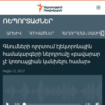
Մատչելիության
հղումներ
Անցնել
ՌԵՊՈՐՏԱԺՆԵՐ
հիմնական
ԱԶԱՏՈՒԹՅՈՒՆ TV
բովանդակությանը
ԱՐԽԻՎ
ՀՈԴՎԱԾՆԵՐ
ՀԱՂՈՐԴՄԱՆ ՄԱՍԻՆ
ՀԱՅԱՍՏԱՆ
Անցնել
հիմնական
ՔԱՂԱՔԱԿԱՆ
Գնումների ոլորտում էլեկտրոնային
մենյուին
ԸՆՏՐՈՒԹՅՈՒՆՆԵՐ 2026
Որոնում
համակարգերի ներդրումը «բավարար
ԻՐԱՎՈՒՆՔ
չէ կոռուպցիան կանխելու համար»
ՀԱՍԱՐԱԿՈՒԹՅՈՒՆ
հուլիս 12, 2017
ՏՆՏԵՍՈՒԹՅՈՒՆ
ՂԱՐԱԲԱՂ
ՊԱՏԵՐԱԶՄԻ 6 ՇԱԲԱԹՆԵՐԸ
No media source currently available
ՏԱՐԱԾԱՇՐՋԱՆ
0:00
3:30