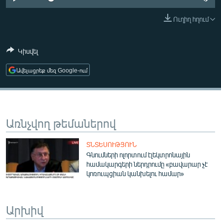
ՄԻՋԱԶԳԱՅԻՆ
Ուղիղ հղում
ՄՇԱԿՈՒՅԹ
ՍՊՈՐՏ
Կիսվել
ՄԵԿՆԱԲԱՆՈՒԹՅՈՒՆ
Ավելացրեք մեզ Google-ում
ՏՏ ԵՒ ԻՆՏԵՐՆԵՏ
ԿՈՐՈՆԱՎԻՐՈՒՍ
ԱՐԽԻՎ
Առնչվող թեմաներով
ՏԵՍԱՆՅՈՒԹԵՐ
ՏՆՏԵՍՈՒԹՅՈՒՆ
ԲԱՆԱՎԵՃ
Գնումների ոլորտում էլեկտրոնային
համակարգերի ներդրումը «բավարար չէ
ՁԳՏԵԼՈՎ ԼԱՎԱԳՈՒՅՆԻՆ
կոռուպցիան կանխելու համար»
ՓՈԴՔԱՍԹ
Արխիվ
Հայերեն