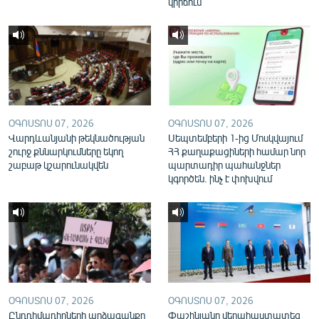
կիրճում
English
Русский
ՀԵՏԵՎԵՔ ՄԵԶ
ՕԳՈՍՏՈՍ 07, 2026
ՕԳՈՍՏՈՍ 07, 2026
Վարդևանյանի թեկնածության
Սեպտեմբերի 1-ից Մոսկվայում
շուրջ քննարկումները եկող
ՀՀ քաղաքացիների համար նոր
շաբաթ կշարունակվեն
պարտադիր պահանջներ
«Ազատության» բոլոր կայքերը
կգործեն. ինչ է փոխվում
ՕԳՈՍՏՈՍ 07, 2026
ՕԳՈՍՏՈՍ 07, 2026
Ընդդիմադիրների արձագանքը
Փաշինյանը վերահաստատեց