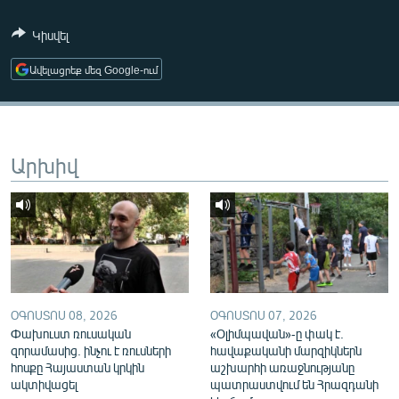
ՄԻՋԱԶԳԱՅԻՆ
Կիսվել
ՄՇԱԿՈՒՅԹ
Ավելացրեք մեզ Google-ում
ՍՊՈՐՏ
ՄԵԿՆԱԲԱՆՈՒԹՅՈՒՆ
ՏՏ ԵՒ ԻՆՏԵՐՆԵՏ
Արխիվ
ԿՈՐՈՆԱՎԻՐՈՒՍ
ԱՐԽԻՎ
ՏԵՍԱՆՅՈՒԹԵՐ
ԲԱՆԱՎԵՃ
ՁԳՏԵԼՈՎ ԼԱՎԱԳՈՒՅՆԻՆ
ՕԳՈՍՏՈՍ 08, 2026
ՕԳՈՍՏՈՍ 07, 2026
Փախուստ ռուսական
«Օլիմպավան»-ը փակ է.
ՓՈԴՔԱՍԹ
զորամասից. ինչու է ռուսների
հավաքականի մարզիկներն
հոսքը Հայաստան կրկին
աշխարհի առաջնությանը
Հայերեն
ակտիվացել
պատրաստվում են Հրազդանի