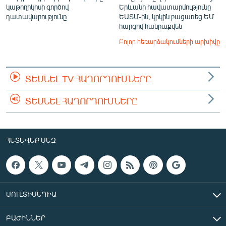
կաթողիկոսի գործով
Երևանի հավատարմությունը
դատավարությունը
ԵԱՏՄ-ին, կրկին բացառեց ԵՄ
հարցով հանրաքվեն
Բոլոր հեռարձակումների արխիվը
ՏԵՍՆԵԼ TV ՀԱՂՈՐԴՈՒՄՆԵՐԸ
ՏԵՍՆԵԼ ՀԱՂՈՐԴՈՒՄՆԵՐԸ
ՀԵՏԵՎԵՔ ՄԵԶ
ՄՈՒԼՏԻՄԵԴԻԱ
ԲԱԺԻՆՆԵՐ