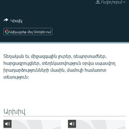
Ուղիղ հղում
ՄԻՋԱԶԳԱՅԻՆ
ՄՇԱԿՈՒՅԹ
Կիսվել
ՍՊՈՐՏ
Ավելացրեք մեզ Google-ում
ՄԵԿՆԱԲԱՆՈՒԹՅՈՒՆ
ՏՏ ԵՒ ԻՆՏԵՐՆԵՏ
Տեղական եւ միջազգային լուրեր, ռեպորտաժներ,
ԿՈՐՈՆԱՎԻՐՈՒՍ
հարցազրույցներ, տեղեկատվություն օրվա սպասվող
ԱՐԽԻՎ
իրադարձությունների մասին, մամուլի համառոտ
տեսություն:
ՏԵՍԱՆՅՈՒԹԵՐ
ԲԱՆԱՎԵՃ
ՁԳՏԵԼՈՎ ԼԱՎԱԳՈՒՅՆԻՆ
ՓՈԴՔԱՍԹ
Արխիվ
Հայերեն