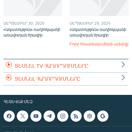
ՍԵՊՏԵՄԲԵՐ 30, 2025
ՍԵՊՏԵՄԲԵՐ 29, 2025
«Ազատություն» ռադիոկայանի
«Ազատություն» ռադիոկայանի
առավոտյան ծրագիր
առավոտյան ծրագիր
Բոլոր հեռարձակումների արխիվը
ՏԵՍՆԵԼ TV ՀԱՂՈՐԴՈՒՄՆԵՐԸ
ՏԵՍՆԵԼ ՀԱՂՈՐԴՈՒՄՆԵՐԸ
ՀԵՏԵՎԵՔ ՄԵԶ