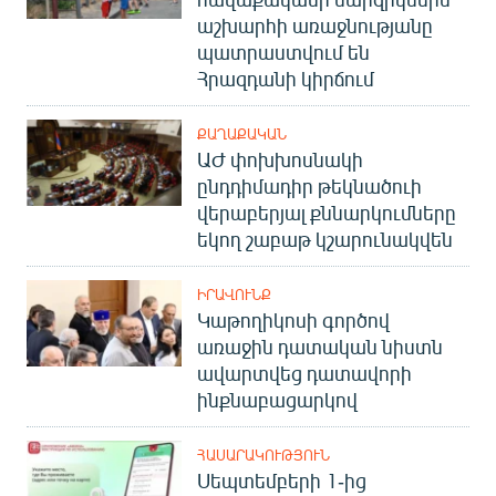
աշխարհի առաջնությանը
պատրաստվում են
Հրազդանի կիրճում
ՔԱՂԱՔԱԿԱՆ
ԱԺ փոխխոսնակի
ընդդիմադիր թեկնածուի
վերաբերյալ քննարկումները
եկող շաբաթ կշարունակվեն
ԻՐԱՎՈՒՆՔ
Կաթողիկոսի գործով
առաջին դատական նիստն
ավարտվեց դատավորի
ինքնաբացարկով
ՀԱՍԱՐԱԿՈՒԹՅՈՒՆ
Սեպտեմբերի 1-ից