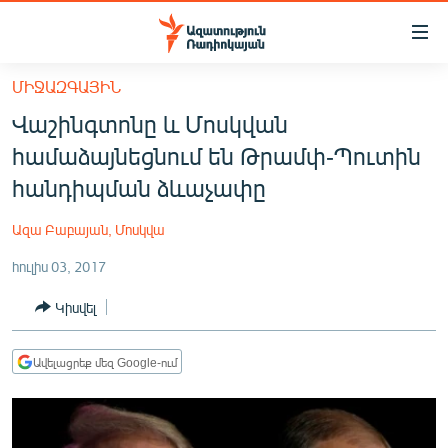
Մատչելիության
հղումներ
Անցնել
ՄԻՋԱԶԳԱՅԻՆ
հիմնական
ԱԶԱՏՈՒԹՅՈՒՆ TV
Վաշինգտոնը և Մոսկվան
բովանդակությանը
ՀԱՅԱՍՏԱՆ
Անցնել
համաձայնեցնում են Թրամփ-Պուտին
հիմնական
ՔԱՂԱՔԱԿԱՆ
հանդիպման ձևաչափը
մենյուին
ԸՆՏՐՈՒԹՅՈՒՆՆԵՐ 2026
Որոնում
Ազա Բաբայան, Մոսկվա
ԻՐԱՎՈՒՆՔ
հուլիս 03, 2017
ՀԱՍԱՐԱԿՈՒԹՅՈՒՆ
Կիսվել
ՏՆՏԵՍՈՒԹՅՈՒՆ
ՂԱՐԱԲԱՂ
Ավելացրեք մեզ Google-ում
ՊԱՏԵՐԱԶՄԻ 6 ՇԱԲԱԹՆԵՐԸ
ՏԱՐԱԾԱՇՐՋԱՆ