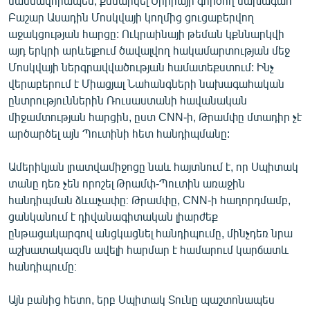
մասնավորապես, քննարկել Սիրիայի գործող նախագահ
English
Բաշար Ասադին Մոսկվայի կողմից ցուցաբերվող
աջակցության հարցը: Ուկրաինայի թեման կքննարկվի
Русский
այդ երկրի արևելքում ծավալվող հակամարտության մեջ
Մոսկվայի ներգրավվածության համատեքստում: Ինչ
ՀԵՏԵՎԵՔ ՄԵԶ
վերաբերում է Միացյալ Նահանգների նախագահական
ընտրություններին Ռուսաստանի հավանական
միջամտության հարցին, ըստ CNN-ի, Թրամփը մտադիր չէ
արծարծել այն Պուտինի հետ հանդիպմանը:
Ամերիկյան լրատվամիջոցը նաև հայտնում է, որ Սպիտակ
«Ազատության» բոլոր կայքերը
տանը դեռ չեն որոշել Թրամփ-Պուտին առաջին
հանդիպման ձևաչափը։ Թրամփը, CNN-ի հաղորդմամբ,
ցանկանում է դիվանագիտական լիարժեք
ընթացակարգով անցկացնել հանդիպումը, մինչդեռ նրա
աշխատակազմն ավելի հարմար է համարում կարճատև
հանդիպումը։
Այն բանից հետո, երբ Սպիտակ Տունը պաշտոնապես