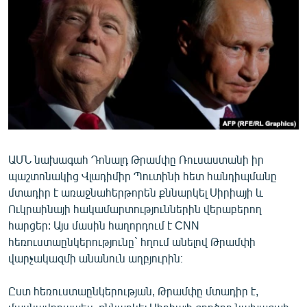
ՄԻՋԱԶԳԱՅԻՆ
ՄՇԱԿՈՒՅԹ
ՍՊՈՐՏ
ՄԵԿՆԱԲԱՆՈՒԹՅՈՒՆ
ՏՏ ԵՒ ԻՆՏԵՐՆԵՏ
ԿՈՐՈՆԱՎԻՐՈՒՍ
ԱՄՆ նախագահ Դոնալդ Թրամփը Ռուսաստանի իր
ԱՐԽԻՎ
պաշտոնակից Վլադիմիր Պուտինի հետ հանդիպմանը
ՏԵՍԱՆՅՈՒԹԵՐ
մտադիր է առաջնահերթորեն քննարկել Սիրիայի և
Ուկրաինայի հակամարտություններին վերաբերող
ԲԱՆԱՎԵՃ
հարցեր: Այս մասին հաղորդում է CNN
ՁԳՏԵԼՈՎ ԼԱՎԱԳՈՒՅՆԻՆ
հեռուստաընկերությունը` հղում անելով Թրամփի
վարչակազմի անանուն աղբյուրին։
ՓՈԴՔԱՍԹ
Ըստ հեռուստաընկերության, Թրամփը մտադիր է,
Հայերեն