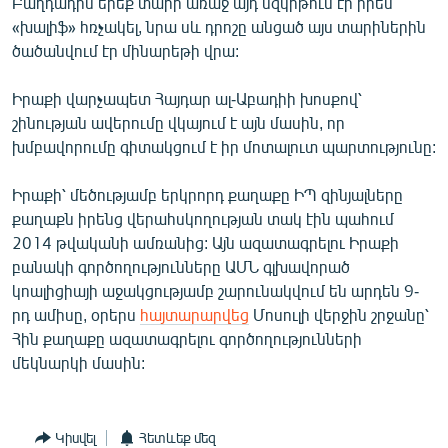
Բաղդադին երեք տարի առաջ այդ մզկիթում էր իրեն
English
«խալիֆ» հռչակել, նրա սև դրոշը անցած այս տարիներին
ծածանվում էր մինարեթի վրա:
Русский
Իրաքի վարչապետ Հայդար ալ-Աբադիի խոսքով՝
ՀԵՏԵՎԵՔ ՄԵԶ
շինության ավերումը վկայում է այն մասին, որ
խմբավորումը գիտակցում է իր մոտալուտ պարտությունը:
Իրաքի՝ մեծությամբ երկրորդ քաղաքը ԻՊ զինյալները
քաղաքն իրենց վերահսկողության տակ էին պահում
2014 թվականի ամռանից: Այն ազատագրելու Իրաքի
«Ազատության» բոլոր կայքերը
բանակի գործողությունները ԱՄՆ գլխավորած
կոալիցիայի աջակցությամբ շարունակվում են արդեն 9-
րդ ամիսը, օրերս
հայտարարվեց
Մոսուլի վերջին շրջանը՝
Հին քաղաքը ազատագրելու գործողությունների
մեկնարկի մասին:
Կիսվել
Հետևեք մեզ