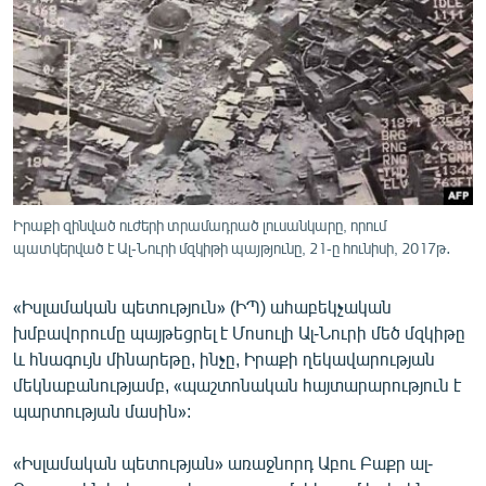
ՄԻՋԱԶԳԱՅԻՆ
ՄՇԱԿՈՒՅԹ
ՍՊՈՐՏ
ՄԵԿՆԱԲԱՆՈՒԹՅՈՒՆ
ՏՏ ԵՒ ԻՆՏԵՐՆԵՏ
ԿՈՐՈՆԱՎԻՐՈՒՍ
Իրաքի զինված ուժերի տրամադրած լուսանկարը, որում
պատկերված է Ալ-Նուրի մզկիթի պայթյունը, 21-ը հունիսի, 2017թ․
ԱՐԽԻՎ
ՏԵՍԱՆՅՈՒԹԵՐ
«Իսլամական պետություն» (ԻՊ) ահաբեկչական
ԲԱՆԱՎԵՃ
խմբավորումը պայթեցրել է Մոսուլի Ալ-Նուրի մեծ մզկիթը
և հնագույն մինարեթը, ինչը, Իրաքի ղեկավարության
ՁԳՏԵԼՈՎ ԼԱՎԱԳՈՒՅՆԻՆ
մեկնաբանությամբ, «պաշտոնական հայտարարություն է
ՓՈԴՔԱՍԹ
պարտության մասին»:
«Իսլամական պետության» առաջնորդ Աբու Բաքր ալ-
Հայերեն