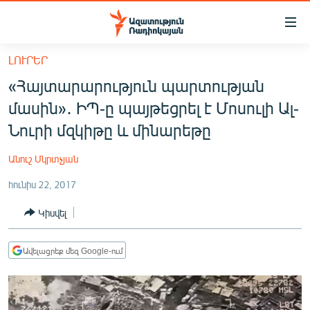
Մատչելիության
հղումներ
Անցնել
ԼՈՒՐԵՐ
հիմնական
ԱԶԱՏՈՒԹՅՈՒՆ TV
«Հայտարարություն պարտության
բովանդակությանը
ՀԱՅԱՍՏԱՆ
Անցնել
մասին»․ ԻՊ-ը պայթեցրել է Մոսուլի Ալ-
հիմնական
ՔԱՂԱՔԱԿԱՆ
Նուրի մզկիթը և մինարեթը
մենյուին
ԸՆՏՐՈՒԹՅՈՒՆՆԵՐ 2026
Որոնում
Անուշ Մկրտչյան
ԻՐԱՎՈՒՆՔ
հունիս 22, 2017
ՀԱՍԱՐԱԿՈՒԹՅՈՒՆ
Կիսվել
ՏՆՏԵՍՈՒԹՅՈՒՆ
ՂԱՐԱԲԱՂ
Ավելացրեք մեզ Google-ում
ՊԱՏԵՐԱԶՄԻ 6 ՇԱԲԱԹՆԵՐԸ
ՏԱՐԱԾԱՇՐՋԱՆ