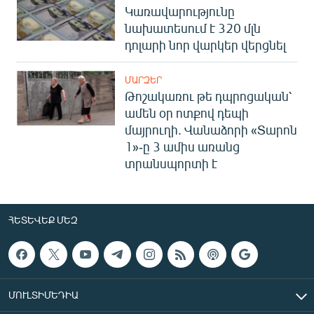
Կառավարությունը
նախատեսում է 320 մլն
դոլարի նոր վարկեր վերցնել
ՄԱՐԶԵՐ
Թոշակառու թե դպրոցական՝
ամեն օր ոտքով դեպի
մայրուղի. Վանաձորի «Տարոն
1»-ը 3 ամիս առանց
տրանսպորտի է
ՀԵՏԵՎԵՔ ՄԵԶ
ՄՈՒԼՏԻՄԵԴԻԱ