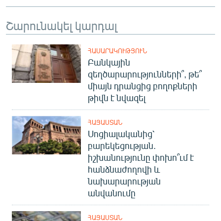
Շարունակել կարդալ
ՀԱՍԱՐԱԿՈՒԹՅՈՒՆ
Բանկային
զեղծարարությունների՞, թե՞
միայն դրանցից բողոքների
թիվն է նվազել
ՀԱՅԱՍՏԱՆ
Սոցիալականից՝
բարեկեցության.
իշխանությունը փոխո՞ւմ է
հանձնաժողովի և
նախարարության
անվանումը
ՀԱՅԱՍՏԱՆ