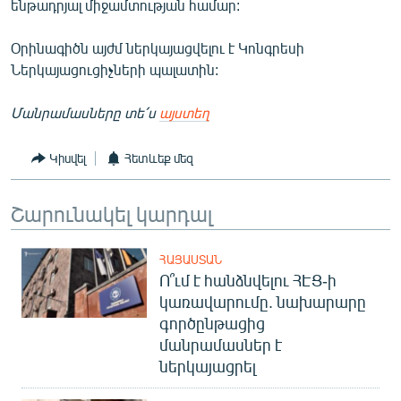
ենթադրյալ միջամտության համար:
English
Օրինագիծն այժմ ներկայացվելու է Կոնգրեսի
Русский
Ներկայացուցիչների պալատին:
ՀԵՏԵՎԵՔ ՄԵԶ
Մանրամասները տե՛ս
այստեղ
Կիսվել
Հետևեք մեզ
Շարունակել կարդալ
«Ազատության» բոլոր կայքերը
ՀԱՅԱՍՏԱՆ
Ո՞ւմ է հանձնվելու ՀԷՑ-ի
կառավարումը. նախարարը
գործընթացից
մանրամասներ է
ներկայացրել