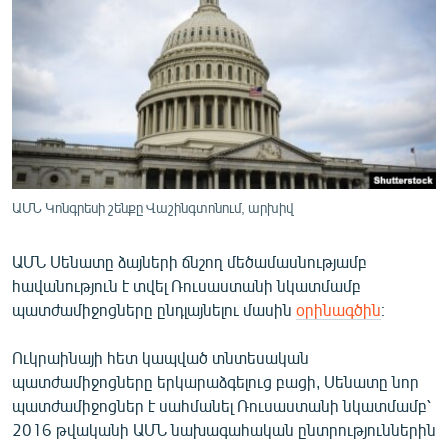
ՄԻՋԱԶԳԱՅԻՆ
ՄՇԱԿՈՒՅԹ
ՍՊՈՐՏ
ՄԵԿՆԱԲԱՆՈՒԹՅՈՒՆ
ՏՏ ԵՒ ԻՆՏԵՐՆԵՏ
ԿՈՐՈՆԱՎԻՐՈՒՍ
ԱՄՆ Կոնգրեսի շենքը Վաշինգտոնում, արխիվ
ԱՐԽԻՎ
ԱՄՆ Սենատը ձայների ճնշող մեծամասնությամբ
ՏԵՍԱՆՅՈՒԹԵՐ
հավանություն է տվել Ռուսաստանի նկատմամբ
ԲԱՆԱՎԵՃ
պատժամիջոցները ընդլայնելու մասին
օրինագծին
։
ՁԳՏԵԼՈՎ ԼԱՎԱԳՈՒՅՆԻՆ
Ուկրաինայի հետ կապված տնտեսական
ՓՈԴՔԱՍԹ
պատժամիջոցները երկարաձգելուց բացի, Սենատը նոր
պատժամիջոցներ է սահմանել Ռուսաստանի նկատմամբ՝
2016 թվականի ԱՄՆ նախագահական ընտրություններին
Հայերեն