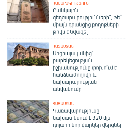
ՀԱՍԱՐԱԿՈՒԹՅՈՒՆ
Բանկային
զեղծարարությունների՞, թե՞
միայն դրանցից բողոքների
թիվն է նվազել
ՀԱՅԱՍՏԱՆ
Սոցիալականից՝
բարեկեցության.
իշխանությունը փոխո՞ւմ է
հանձնաժողովի և
նախարարության
անվանումը
ՀԱՅԱՍՏԱՆ
Կառավարությունը
նախատեսում է 320 մլն
դոլարի նոր վարկեր վերցնել