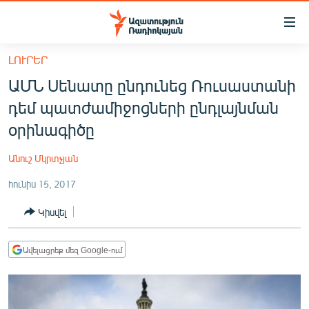
Մատչելիության
հղումներ
Անցնել
ԼՈՒՐԵՐ
հիմնական
ԱԶԱՏՈՒԹՅՈՒՆ TV
ԱՄՆ Սենատը ընդունեց Ռուսաստանի
բովանդակությանը
ՀԱՅԱՍՏԱՆ
Անցնել
դեմ պատժամիջոցների ընդլայնման
հիմնական
ՔԱՂԱՔԱԿԱՆ
օրինագիծը
մենյուին
ԸՆՏՐՈՒԹՅՈՒՆՆԵՐ 2026
Որոնում
Անուշ Մկրտչյան
ԻՐԱՎՈՒՆՔ
հունիս 15, 2017
ՀԱՍԱՐԱԿՈՒԹՅՈՒՆ
Կիսվել
ՏՆՏԵՍՈՒԹՅՈՒՆ
ՂԱՐԱԲԱՂ
Ավելացրեք մեզ Google-ում
ՊԱՏԵՐԱԶՄԻ 6 ՇԱԲԱԹՆԵՐԸ
ՏԱՐԱԾԱՇՐՋԱՆ