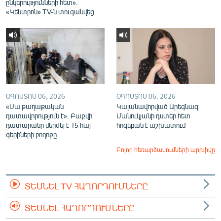
ընկերությունների հետ».
«Կենտրոն» TV-ն տուգանվեց
ՕԳՈՍՏՈՍ 06, 2026
ՕԳՈՍՏՈՍ 06, 2026
«Սա քաղաքական
Կալանավորված Արեգնազ
դատավորություն է». Բաքվի
Մանուկյանի դստեր հետ
դատարանը մերժել է 15 հայ
հոգեբան է աշխատում
գերիների բողոքը
Բոլոր հեռարձակումների արխիվը
ՏԵՍՆԵԼ TV ՀԱՂՈՐԴՈՒՄՆԵՐԸ
ՏԵՍՆԵԼ ՀԱՂՈՐԴՈՒՄՆԵՐԸ