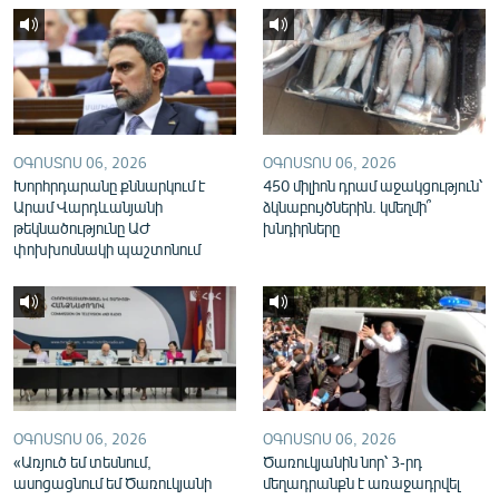
English
Русский
ՀԵՏԵՎԵՔ ՄԵԶ
ՕԳՈՍՏՈՍ 06, 2026
ՕԳՈՍՏՈՍ 06, 2026
Խորհրդարանը քննարկում է
450 միլիոն դրամ աջակցություն՝
Արամ Վարդևանյանի
ձկնաբույծներին. կմեղմի՞
թեկնածությունը ԱԺ
խնդիրները
փոխխոսնակի պաշտոնում
«Ազատության» բոլոր կայքերը
ՕԳՈՍՏՈՍ 06, 2026
ՕԳՈՍՏՈՍ 06, 2026
«Առյուծ եմ տեսնում,
Ծառուկյանին նոր՝ 3-րդ
ասոցացնում եմ Ծառուկյանի
մեղադրանքն է առաջադրվել