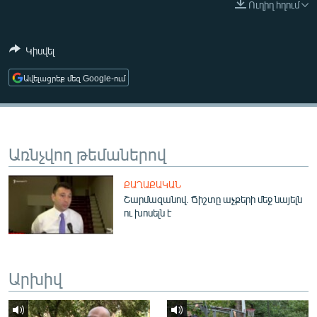
Ուղիղ հղում
ՄԻՋԱԶԳԱՅԻՆ
ՄՇԱԿՈՒՅԹ
Կիսվել
ՍՊՈՐՏ
Ավելացրեք մեզ Google-ում
ՄԵԿՆԱԲԱՆՈՒԹՅՈՒՆ
ՏՏ ԵՒ ԻՆՏԵՐՆԵՏ
ԿՈՐՈՆԱՎԻՐՈՒՍ
Առնչվող թեմաներով
ԱՐԽԻՎ
ՔԱՂԱՔԱԿԱՆ
ՏԵՍԱՆՅՈՒԹԵՐ
Շարմազանով. Ճիշտը աչքերի մեջ նայելն
ու խոսելն է
ԲԱՆԱՎԵՃ
ՁԳՏԵԼՈՎ ԼԱՎԱԳՈՒՅՆԻՆ
ՓՈԴՔԱՍԹ
Արխիվ
Հայերեն