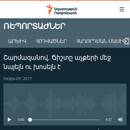
Մատչելիության
հղումներ
Անցնել
ՌԵՊՈՐՏԱԺՆԵՐ
հիմնական
ԱԶԱՏՈՒԹՅՈՒՆ TV
բովանդակությանը
ԱՐԽԻՎ
ՀՈԴՎԱԾՆԵՐ
ՀԱՂՈՐԴՄԱՆ ՄԱՍԻՆ
ՀԱՅԱՍՏԱՆ
Անցնել
հիմնական
ՔԱՂԱՔԱԿԱՆ
Շարմազանով. Ճիշտը աչքերի մեջ
մենյուին
ԸՆՏՐՈՒԹՅՈՒՆՆԵՐ 2026
Որոնում
նայելն ու խոսելն է
ԻՐԱՎՈՒՆՔ
հունիս 09, 2017
ՀԱՍԱՐԱԿՈՒԹՅՈՒՆ
ՏՆՏԵՍՈՒԹՅՈՒՆ
ՂԱՐԱԲԱՂ
No media source currently available
ՊԱՏԵՐԱԶՄԻ 6 ՇԱԲԱԹՆԵՐԸ
0:00
4:17
ՏԱՐԱԾԱՇՐՋԱՆ