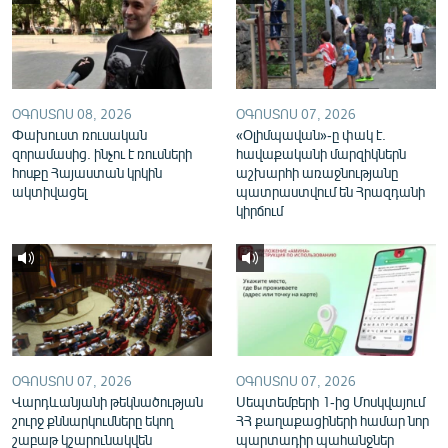
English
Русский
ՀԵՏԵՎԵՔ ՄԵԶ
ՕԳՈՍՏՈՍ 08, 2026
ՕԳՈՍՏՈՍ 07, 2026
Փախուստ ռուսական
«Օլիմպավան»-ը փակ է.
զորամասից. ինչու է ռուսների
հավաքականի մարզիկներն
հոսքը Հայաստան կրկին
աշխարհի առաջնությանը
ակտիվացել
պատրաստվում են Հրազդանի
կիրճում
«Ազատության» բոլոր կայքերը
ՕԳՈՍՏՈՍ 07, 2026
ՕԳՈՍՏՈՍ 07, 2026
Վարդևանյանի թեկնածության
Սեպտեմբերի 1-ից Մոսկվայում
շուրջ քննարկումները եկող
ՀՀ քաղաքացիների համար նոր
շաբաթ կշարունակվեն
պարտադիր պահանջներ