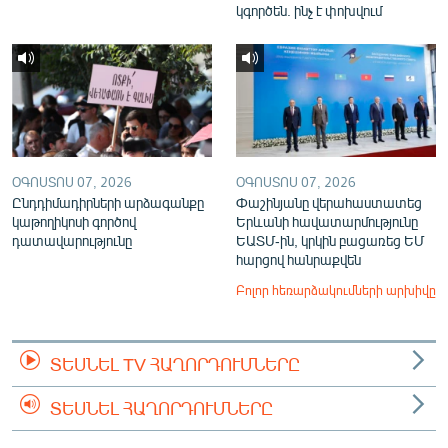
կգործեն. ինչ է փոխվում
ՕԳՈՍՏՈՍ 07, 2026
ՕԳՈՍՏՈՍ 07, 2026
Ընդդիմադիրների արձագանքը
Փաշինյանը վերահաստատեց
կաթողիկոսի գործով
Երևանի հավատարմությունը
դատավարությունը
ԵԱՏՄ-ին, կրկին բացառեց ԵՄ
հարցով հանրաքվեն
Բոլոր հեռարձակումների արխիվը
ՏԵՍՆԵԼ TV ՀԱՂՈՐԴՈՒՄՆԵՐԸ
ՏԵՍՆԵԼ ՀԱՂՈՐԴՈՒՄՆԵՐԸ