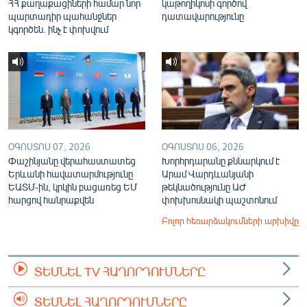
ՀՀ քաղաքացիների համար նոր
կաթողիկոսի գործով
պարտադիր պահանջներ
դատավարությունը
կգործեն. ինչ է փոխվում
ՕԳՈՍՏՈՍ 07, 2026
ՕԳՈՍՏՈՍ 06, 2026
Փաշինյանը վերահաստատեց
Խորհրդարանը քննարկում է
Երևանի հավատարմությունը
Արամ Վարդևանյանի
ԵԱՏՄ-ին, կրկին բացառեց ԵՄ
թեկնածությունը ԱԺ
հարցով հանրաքվեն
փոխխոսնակի պաշտոնում
Բոլոր հեռարձակումների արխիվը
ՏԵՍՆԵԼ TV ՀԱՂՈՐԴՈՒՄՆԵՐԸ
ՏԵՍՆԵԼ ՀԱՂՈՐԴՈՒՄՆԵՐԸ