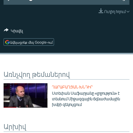
ՄԻՋԱԶԳԱՅԻՆ
Ուղիղ հղում
ՄՇԱԿՈՒՅԹ
ՍՊՈՐՏ
Կիսվել
ՄԵԿՆԱԲԱՆՈՒԹՅՈՒՆ
Ավելացրեք մեզ Google-ում
ՏՏ ԵՒ ԻՆՏԵՐՆԵՏ
ԿՈՐՈՆԱՎԻՐՈՒՍ
ԱՐԽԻՎ
Առնչվող թեմաներով
ՏԵՍԱՆՅՈՒԹԵՐ
ՂԱՐԱԲԱՂՅԱՆ ԽՆԴԻՐ
ԲԱՆԱՎԵՃ
Ստեփան Սաֆարյանը «լրջություն» է
տեսնում Միջազգային ճգնաժամային
ՁԳՏԵԼՈՎ ԼԱՎԱԳՈՒՅՆԻՆ
խմբի զեկույցում
ՓՈԴՔԱՍԹ
Արխիվ
Հայերեն