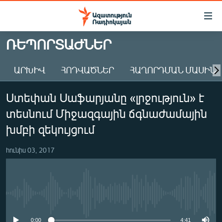
Մատչելիության
հղումներ
Անցնել
ՌԵՊՈՐՏԱԺՆԵՐ
հիմնական
ԱԶԱՏՈՒԹՅՈՒՆ TV
բովանդակությանը
ԱՐԽԻՎ
ՀՈԴՎԱԾՆԵՐ
ՀԱՂՈՐԴՄԱՆ ՄԱՍԻՆ
ՀԱՅԱՍՏԱՆ
Անցնել
հիմնական
ՔԱՂԱՔԱԿԱՆ
Ստեփան Սաֆարյանը «լրջություն» է
մենյուին
ԸՆՏՐՈՒԹՅՈՒՆՆԵՐ 2026
Որոնում
տեսնում Միջազգային ճգնաժամային
ԻՐԱՎՈՒՆՔ
խմբի զեկույցում
ՀԱՍԱՐԱԿՈՒԹՅՈՒՆ
հունիս 03, 2017
ՏՆՏԵՍՈՒԹՅՈՒՆ
ՂԱՐԱԲԱՂ
ՊԱՏԵՐԱԶՄԻ 6 ՇԱԲԱԹՆԵՐԸ
No media source currently available
ՏԱՐԱԾԱՇՐՋԱՆ
0:00
4:41