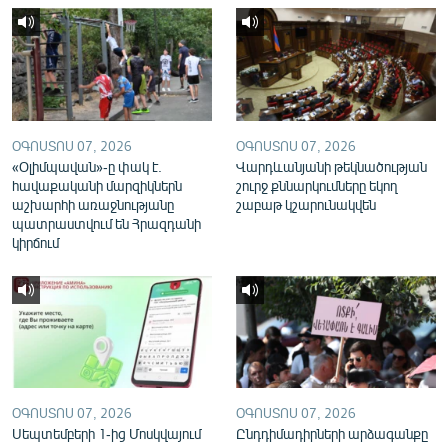
English
Русский
ՀԵՏԵՎԵՔ ՄԵԶ
ՕԳՈՍՏՈՍ 07, 2026
ՕԳՈՍՏՈՍ 07, 2026
«Օլիմպավան»-ը փակ է.
Վարդևանյանի թեկնածության
հավաքականի մարզիկներն
շուրջ քննարկումները եկող
աշխարհի առաջնությանը
շաբաթ կշարունակվեն
պատրաստվում են Հրազդանի
«Ազատության» բոլոր կայքերը
կիրճում
ՕԳՈՍՏՈՍ 07, 2026
ՕԳՈՍՏՈՍ 07, 2026
Սեպտեմբերի 1-ից Մոսկվայում
Ընդդիմադիրների արձագանքը