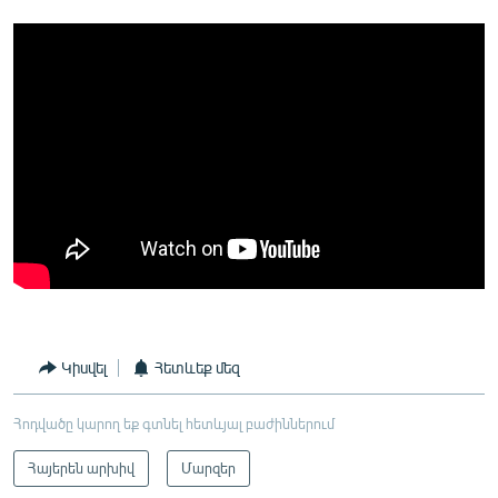
Կիսվել
Հետևեք մեզ
Հոդվածը կարող եք գտնել հետևյալ բաժիններում
Հայերեն արխիվ
Մարզեր