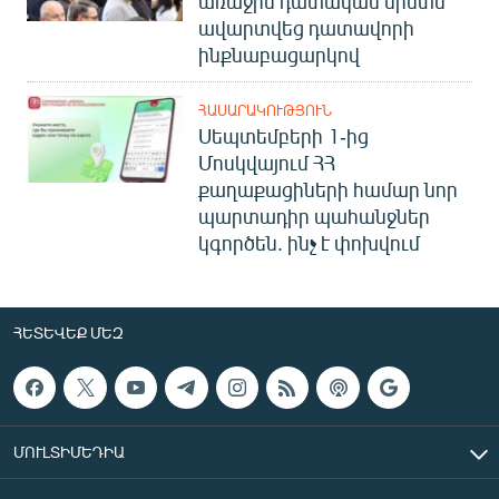
առաջին դատական նիստն
ավարտվեց դատավորի
ինքնաբացարկով
ՀԱՍԱՐԱԿՈՒԹՅՈՒՆ
Սեպտեմբերի 1-ից
Մոսկվայում ՀՀ
քաղաքացիների համար նոր
պարտադիր պահանջներ
կգործեն. ինչ է փոխվում
ՀԵՏԵՎԵՔ ՄԵԶ
ՄՈՒԼՏԻՄԵԴԻԱ