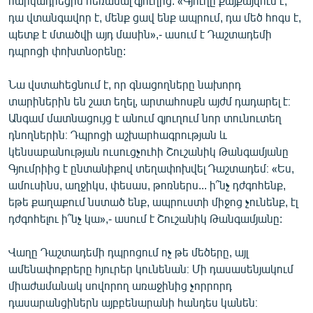
հարկադրեցին հեռանալ գյուղից: «Գյուղը քայքայվում է,
դա վտանգավոր է, մենք ցավ ենք ապրում, դա մեծ հոգս է,
պետք է մտածվի այդ մասին»,- ասում է Դաշտադեմի
դպրոցի փոխտնօրենը:
Նա վստահեցնում է, որ գնացողները նախորդ
տարիներին են շատ եղել, արտահոսքն այժմ դադարել է։
Անգամ մատնացույց է անում գյուղում նոր տունուտեղ
դնողներին։ Դպրոցի աշխարհագրության և
կենսաբանության ուսուցչուհի Շուշանիկ Թանգամյանը
Գյումրիից է ընտանիքով տեղափոխվել Դաշտադեմ։ «Ես,
ամուսինս, աղջիկս, փեսաս, թոռներս... ի՞նչ դժգոհենք,
եթե քաղաքում նստած ենք, ապրուստի միջոց չունենք, էլ
դժգոհելու ի՞նչ կա»,- ասում է Շուշանիկ Թանգամյանը:
Վաղը Դաշտադեմի դպրոցում ոչ թե մեծերը, այլ
ամենափոքրերը հյուրեր կունենան։ Մի դասասենյակում
միաժամանակ սովորող առաջինից չորրորդ
դասարանցիներն այբբենարանի հանդես կանեն։