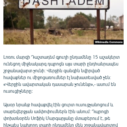
ՄԻՋԱԶԳԱՅԻՆ
ՄՇԱԿՈՒՅԹ
ՍՊՈՐՏ
ՄԵԿՆԱԲԱՆՈՒԹՅՈՒՆ
ՏՏ ԵՒ ԻՆՏԵՐՆԵՏ
ԿՈՐՈՆԱՎԻՐՈՒՍ
Լոռու մարզի Դաշտադեմ գյուղի ընդամենը 15 աշակերտ
ունեցող միջնակարգ դպրոցն այս տարի ընդհանրապես
ԱՐԽԻՎ
շրջանավարտ չունի։ Վերջին զանգին նվիրված
ՏԵՍԱՆՅՈՒԹԵՐ
հավաքներ ու միջոցառումներ էլ նախատեսված չեն։
«Վերջին ավարտական դասարան չունենք»,- ասում են
ԲԱՆԱՎԵՃ
ուսուցիչները:
ՁԳՏԵԼՈՎ ԼԱՎԱԳՈՒՅՆԻՆ
Այսօր նրանք հավաքվել էին ցուրտ ուսուցչանոցում և
ՓՈԴՔԱՍԹ
տարեվերջյան ամփոփումներն էին անում։ Դպրոցի
փոխտնօրեն Սոֆիկ Մարգարյանը մտաբերում է, թե
Հայերեն
ինչպես նախորդ տարի ընդամենը մեկ շրջանավարտով