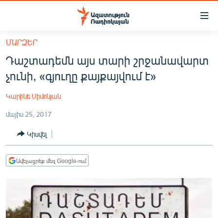
Մատչելիության
հղումներ
Անցնել
ՄԱՐԶԵՐ
հիմնական
ԱԶԱՏՈՒԹՅՈՒՆ TV
Դաշտադեմն այս տարի շրջանավարտ
բովանդակությանը
ՀԱՅԱՍՏԱՆ
Անցնել
չունի, «գյուղը քայքայվում է»
հիմնական
ՔԱՂԱՔԱԿԱՆ
մենյուին
Կարինե Սիմոնյան
ԸՆՏՐՈՒԹՅՈՒՆՆԵՐ 2026
Որոնում
մայիս 25, 2017
ԻՐԱՎՈՒՆՔ
Կիսվել
ՀԱՍԱՐԱԿՈՒԹՅՈՒՆ
ՏՆՏԵՍՈՒԹՅՈՒՆ
Ավելացրեք մեզ Google-ում
ՂԱՐԱԲԱՂ
ՊԱՏԵՐԱԶՄԻ 6 ՇԱԲԱԹՆԵՐԸ
ՏԱՐԱԾԱՇՐՋԱՆ