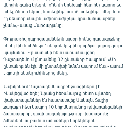
վերջին զանգ նշեցին։ «Դե մի երեխայի հետ ինչ կարող ես
English
անել, ծնողը եկավ, նստեցինք, սուրճ խմեցինք․․․մեզ մոտ
Русский
էդ ռեստորանային աժիոտաժը չկա, դրամահավաքներ
չկան»,- ասաց Մարգարյանը:
ՀԵՏԵՎԵՔ ՄԵԶ
Փոքրաթիվ դպրոցականներն այսօր իրենց դասագրքերը
բերել էին հանձնելու՝ սեպտեմբերին դարձյալ դպրոց գալու
պայմանով։ Վրաստանի հետ սահմանակցող
Դաշտադեմում ընդամենը 32 ընտանիք է ապրում։ «Մի
ընտանիք են էլի, մի ընտանիքի նման ապրում են»,- ասում
«Ազատության» բոլոր կայքերը
է գյուղի բնակչուհիներից մեկը։
Նախկինում Դաշտադեմն ադրբեջանցիներով է
բնակեցված եղել։ Նրանց հեռանալուց հետո այնտեղ
փախստականներ են հաստատվել։ Սակայն, Տաշիր
քաղաքի հետ կապող 10 կիլոմետրանոց դժվարանցանելի
ճանապարհը, գազի բացակայությունը, խստաշունչ
ձմեռներն ու քամոտ ամառները նորեկներին