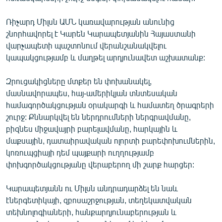
English
Ռիչարդ Միլսն ԱՄՆ կառավարության անունից
Русский
շնորհավորել է Կարեն Կարապետյանին Հայաստանի
վարչապետի պաշտոնում վերանշանակվելու
ՀԵՏԵՎԵՔ ՄԵԶ
կապակցությամբ և մաղթել արդյունավետ աշխատանք:
Զրուցակիցները մտքեր են փոխանակել,
մասնավորապես, հայ-ամերիկյան տնտեսական
համագործակցության օրակարգի և համատեղ ծրագրերի
շուրջ: Քննարկվել են ներդրումների ներգրավմանը,
«Ազատության» բոլոր կայքերը
բիզնես միջավայրի բարելավմանը, հարկային և
մաքսային, դատաիրավական ոլորտի բարեփոխումներին,
կոռուպցիայի դեմ պայքարի ուղղությամբ
փոխգործակցությանը վերաբերող մի շարք հարցեր:
Կարապետյանն ու Միլսն անդրադարձել են նաև
էներգետիկայի, զբոսաշրջության, տեղեկատվական
տեխնոլոգիաների, հանքարդյունաբերության և