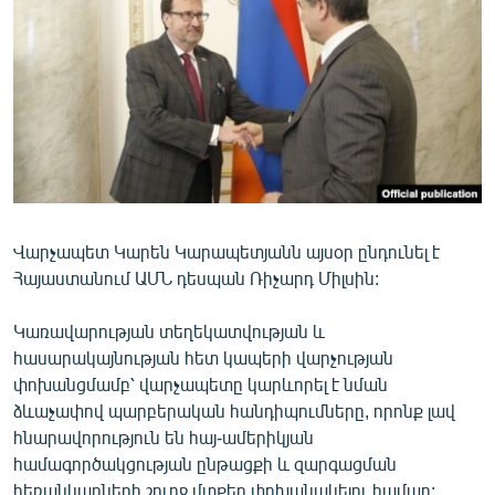
ՄԻՋԱԶԳԱՅԻՆ
ՄՇԱԿՈՒՅԹ
ՍՊՈՐՏ
ՄԵԿՆԱԲԱՆՈՒԹՅՈՒՆ
ՏՏ ԵՒ ԻՆՏԵՐՆԵՏ
ԿՈՐՈՆԱՎԻՐՈՒՍ
Վարչապետ Կարեն Կարապետյանն այսօր ընդունել է
ԱՐԽԻՎ
Հայաստանում ԱՄՆ դեսպան Ռիչարդ Միլսին:
ՏԵՍԱՆՅՈՒԹԵՐ
Կառավարության տեղեկատվության և
ԲԱՆԱՎԵՃ
հասարակայնության հետ կապերի վարչության
ՁԳՏԵԼՈՎ ԼԱՎԱԳՈՒՅՆԻՆ
փոխանցմամբ՝ վարչապետը կարևորել է նման
ձևաչափով պարբերական հանդիպումները, որոնք լավ
ՓՈԴՔԱՍԹ
հնարավորություն են հայ-ամերիկյան
համագործակցության ընթացքի և զարգացման
Հայերեն
հեռանկարների շուրջ մտքեր փոխանակելու համար: