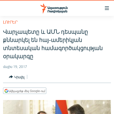
Մատչելիության
հղումներ
Անցնել
ԼՈՒՐԵՐ
հիմնական
ԱԶԱՏՈՒԹՅՈՒՆ TV
Վարչապետը և ԱՄՆ դեսպանը
բովանդակությանը
ՀԱՅԱՍՏԱՆ
Անցնել
քննարկել են հայ-ամերիկյան
հիմնական
ՔԱՂԱՔԱԿԱՆ
տնտեսական համագործակցության
մենյուին
ԸՆՏՐՈՒԹՅՈՒՆՆԵՐ 2026
օրակարգը
Որոնում
ԻՐԱՎՈՒՆՔ
մայիս 19, 2017
ՀԱՍԱՐԱԿՈՒԹՅՈՒՆ
Կիսվել
ՏՆՏԵՍՈՒԹՅՈՒՆ
ՂԱՐԱԲԱՂ
Ավելացրեք մեզ Google-ում
ՊԱՏԵՐԱԶՄԻ 6 ՇԱԲԱԹՆԵՐԸ
ՏԱՐԱԾԱՇՐՋԱՆ