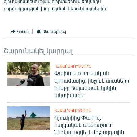
գյուղատնտեսության ոլորտներում երկկողմ
գործակցության խորացման հեռանկարներին:
Կիսվել
Հետևեք մեզ
Շարունակել կարդալ
ՀԱՍԱՐԱԿՈՒԹՅՈՒՆ
Փախուստ ռուսական
զորամասից. ինչու է ռուսների
հոսքը Հայաստան կրկին
ակտիվացել
ՀԱՍԱՐԱԿՈՒԹՅՈՒՆ
Գյումրիից Փարիզ․
հայկական անօդաչուն
ներկայացվել է միջազգային