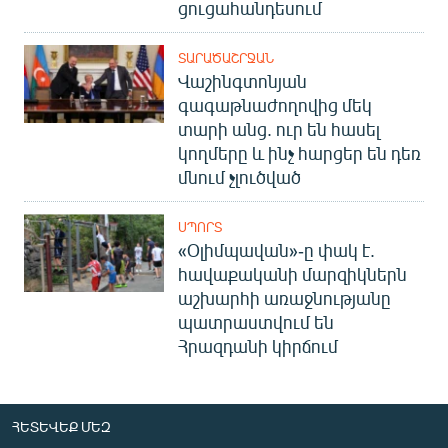
ցուցահանդեսում
ՏԱՐԱԾԱՇՐՋԱՆ
Վաշինգտոնյան
գագաթնաժողովից մեկ
տարի անց. ուր են հասել
կողմերը և ինչ հարցեր են դեռ
մնում չլուծված
ՍՊՈՐՏ
«Օլիմպավան»-ը փակ է.
հավաքականի մարզիկներն
աշխարհի առաջնությանը
պատրաստվում են
Հրազդանի կիրճում
ՀԵՏԵՎԵՔ ՄԵԶ