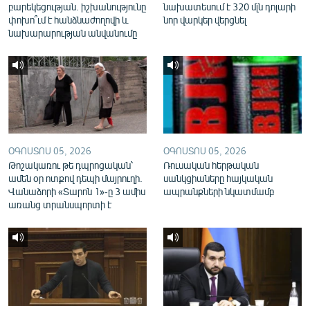
բարեկեցության. իշխանությունը
նախատեսում է 320 մլն դոլարի
English
փոխո՞ւմ է հանձնաժողովի և
նոր վարկեր վերցնել
նախարարության անվանումը
Русский
ՀԵՏԵՎԵՔ ՄԵԶ
ՕԳՈՍՏՈՍ 05, 2026
ՕԳՈՍՏՈՍ 05, 2026
Թոշակառու թե դպրոցական՝
Ռուսական հերթական
«Ազատության» բոլոր կայքերը
ամեն օր ոտքով դեպի մայրուղի.
սանկցիաները հայկական
Վանաձորի «Տարոն 1»-ը 3 ամիս
ապրանքների նկատմամբ
առանց տրանսպորտի է