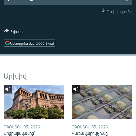
ՄԻՋԱԶԳԱՅԻՆ
Ուղիղ հղում
ՄՇԱԿՈՒՅԹ
ՍՊՈՐՏ
Կիսվել
ՄԵԿՆԱԲԱՆՈՒԹՅՈՒՆ
Ավելացրեք մեզ Google-ում
ՏՏ ԵՒ ԻՆՏԵՐՆԵՏ
ԿՈՐՈՆԱՎԻՐՈՒՍ
ԱՐԽԻՎ
Արխիվ
ՏԵՍԱՆՅՈՒԹԵՐ
ԲԱՆԱՎԵՃ
ՁԳՏԵԼՈՎ ԼԱՎԱԳՈՒՅՆԻՆ
ՓՈԴՔԱՍԹ
ՕԳՈՍՏՈՍ 05, 2026
ՕԳՈՍՏՈՍ 05, 2026
Հայերեն
Սոցիալականից՝
Կառավարությունը