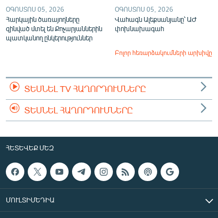
ՕԳՈՍՏՈՍ 05, 2026
ՕԳՈՍՏՈՍ 05, 2026
Հարկային ծառայողները
Վահագն Ալեքսանյանը՝ ԱԺ
զինված մտել են Քոչարյաններին
փոխնախագահ
պատկանող ընկերություններ
Բոլոր հեռարձակումների արխիվը
ՏԵՍՆԵԼ TV ՀԱՂՈՐԴՈՒՄՆԵՐԸ
ՏԵՍՆԵԼ ՀԱՂՈՐԴՈՒՄՆԵՐԸ
ՀԵՏԵՎԵՔ ՄԵԶ
ՄՈՒԼՏԻՄԵԴԻԱ