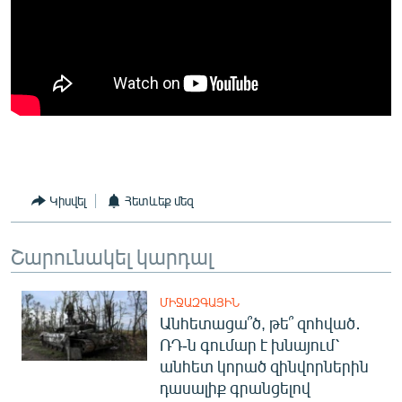
Կիսվել
Հետևեք մեզ
Շարունակել կարդալ
ՄԻՋԱԶԳԱՅԻՆ
Անհետացա՞ծ, թե՞ զոհված․
ՌԴ-ն գումար է խնայում՝
անհետ կորած զինվորներին
դասալիք գրանցելով