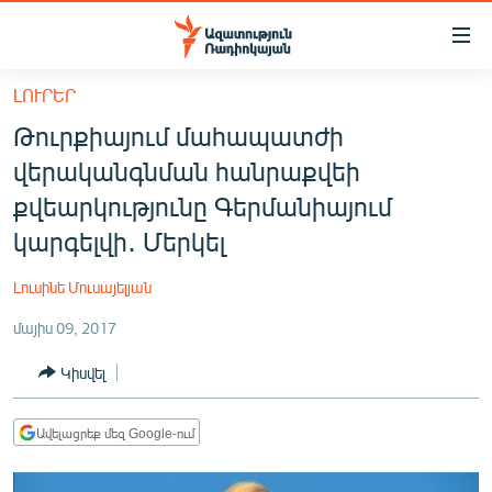
Մատչելիության
հղումներ
Անցնել
ԼՈՒՐԵՐ
հիմնական
ԱԶԱՏՈՒԹՅՈՒՆ TV
Թուրքիայում մահապատժի
բովանդակությանը
ՀԱՅԱՍՏԱՆ
Անցնել
վերականգնման հանրաքվեի
հիմնական
ՔԱՂԱՔԱԿԱՆ
քվեարկությունը Գերմանիայում
մենյուին
ԸՆՏՐՈՒԹՅՈՒՆՆԵՐ 2026
կարգելվի․ Մերկել
Որոնում
ԻՐԱՎՈՒՆՔ
Լուսինե Մուսայելյան
ՀԱՍԱՐԱԿՈՒԹՅՈՒՆ
մայիս 09, 2017
ՏՆՏԵՍՈՒԹՅՈՒՆ
Կիսվել
ՂԱՐԱԲԱՂ
ՊԱՏԵՐԱԶՄԻ 6 ՇԱԲԱԹՆԵՐԸ
Ավելացրեք մեզ Google-ում
ՏԱՐԱԾԱՇՐՋԱՆ