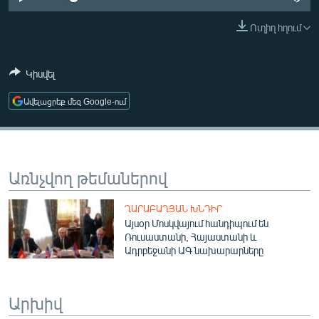
ՄԻՋԱԶԳԱՅԻՆ
Ուղիղ հղում
ՄՇԱԿՈՒՅԹ
ՍՊՈՐՏ
Կիսվել
ՄԵԿՆԱԲԱՆՈՒԹՅՈՒՆ
Ավելացրեք մեզ Google-ում
ՏՏ ԵՒ ԻՆՏԵՐՆԵՏ
ԿՈՐՈՆԱՎԻՐՈՒՍ
ԱՐԽԻՎ
Առնչվող թեմաներով
ՏԵՍԱՆՅՈՒԹԵՐ
ՂԱՐԱԲԱՂՅԱՆ ԽՆԴԻՐ
ԲԱՆԱՎԵՃ
Այսօր Մոսկվայում հանդիպում են
Ռուսաստանի, Հայաստանի և
ՁԳՏԵԼՈՎ ԼԱՎԱԳՈՒՅՆԻՆ
Ադրբեջանի ԱԳ նախարարները
ՓՈԴՔԱՍԹ
Արխիվ
Հայերեն