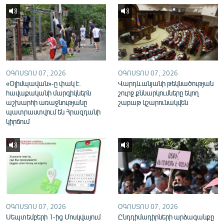
English
Русский
ՀԵՏԵՎԵՔ ՄԵԶ
ՕԳՈՍՏՈՍ 07, 2026
ՕԳՈՍՏՈՍ 07, 2026
«Օլիմպավան»-ը փակ է.
Վարդևանյանի թեկնածության
հավաքականի մարզիկներն
շուրջ քննարկումները եկող
աշխարհի առաջնությանը
շաբաթ կշարունակվեն
պատրաստվում են Հրազդանի
«Ազատության» բոլոր կայքերը
կիրճում
ՕԳՈՍՏՈՍ 07, 2026
ՕԳՈՍՏՈՍ 07, 2026
Սեպտեմբերի 1-ից Մոսկվայում
Ընդդիմադիրների արձագանքը