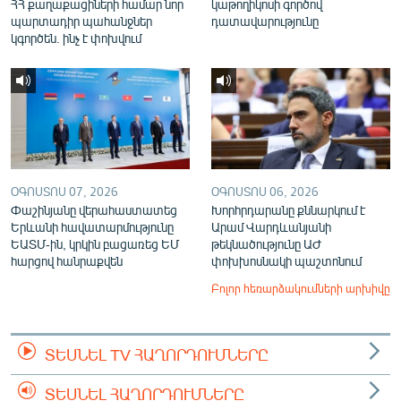
ՀՀ քաղաքացիների համար նոր
կաթողիկոսի գործով
պարտադիր պահանջներ
դատավարությունը
կգործեն. ինչ է փոխվում
ՕԳՈՍՏՈՍ 07, 2026
ՕԳՈՍՏՈՍ 06, 2026
Փաշինյանը վերահաստատեց
Խորհրդարանը քննարկում է
Երևանի հավատարմությունը
Արամ Վարդևանյանի
ԵԱՏՄ-ին, կրկին բացառեց ԵՄ
թեկնածությունը ԱԺ
հարցով հանրաքվեն
փոխխոսնակի պաշտոնում
Բոլոր հեռարձակումների արխիվը
ՏԵՍՆԵԼ TV ՀԱՂՈՐԴՈՒՄՆԵՐԸ
ՏԵՍՆԵԼ ՀԱՂՈՐԴՈՒՄՆԵՐԸ